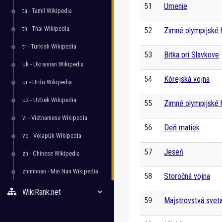
51
Umenie
ta - Tamil Wikipedia
th - Thai Wikipedia
52
Zimné olympijské 
tr - Turkish Wikipedia
53
Bitka pri Slavkove
uk - Ukrainian Wikipedia
54
Kórejská vojna
ur - Urdu Wikipedia
uz - Uzbek Wikipedia
55
Zimné olympijské 
vi - Vietnamese Wikipedia
56
Deň matiek
vo - Volapük Wikipedia
57
Jeseň
zh - Chinese Wikipedia
zhminnan - Min Nan Wikipedia
58
Storočná vojna
WikiRank.net
59
Majstrovstvá sveta