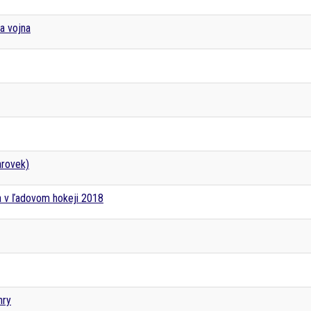
a vojna
arovek)
a v ľadovom hokeji 2018
hry