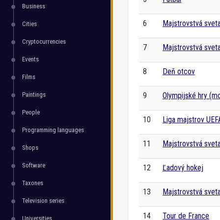
Business
6
Majstrovstvá svet
Cities
Cryptocurrencies
7
Majstrovstvá svet
Events
8
Deň otcov
Films
Paintings
9
Olympijské hry (m
People
10
Liga majstrov UEF
Programming languages
11
Majstrovstvá svet
Shops
Software
12
Ľadový hokej
Taxones
13
Majstrovstvá svet
Television series
14
Tour de France
Universities