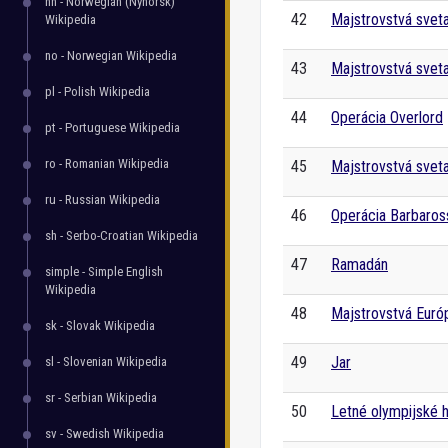
nn - Norwegian (Nynorsk)
42
Majstrovstvá svet
Wikipedia
no - Norwegian Wikipedia
43
Majstrovstvá svet
pl - Polish Wikipedia
44
Operácia Overlord
pt - Portuguese Wikipedia
ro - Romanian Wikipedia
45
Majstrovstvá svet
ru - Russian Wikipedia
46
Operácia Barbaros
sh - Serbo-Croatian Wikipedia
47
Ramadán
simple - Simple English
Wikipedia
48
Majstrovstvá Európ
sk - Slovak Wikipedia
49
Jar
sl - Slovenian Wikipedia
sr - Serbian Wikipedia
50
Letné olympijské h
sv - Swedish Wikipedia