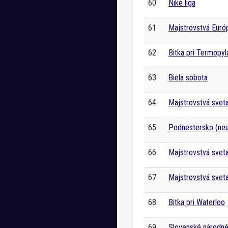
60
Niké liga
61
Majstrovstvá Euró
62
Bitka pri Termopyl
63
Biela sobota
64
Majstrovstvá sveta
65
Podnestersko (neu
66
Majstrovstvá svet
67
Majstrovstvá sveta
68
Bitka pri Waterloo
69
Slovenské národn