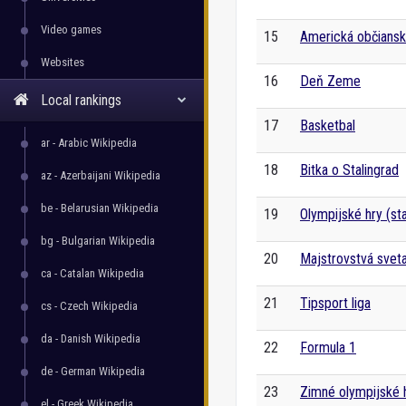
Video games
15
Americká občiansk
Websites
16
Deň Zeme
Local rankings
17
Basketbal
ar - Arabic Wikipedia
18
Bitka o Stalingrad
az - Azerbaijani Wikipedia
be - Belarusian Wikipedia
19
Olympijské hry (st
bg - Bulgarian Wikipedia
20
Majstrovstvá svet
ca - Catalan Wikipedia
21
Tipsport liga
cs - Czech Wikipedia
da - Danish Wikipedia
22
Formula 1
de - German Wikipedia
23
Zimné olympijské 
el - Greek Wikipedia