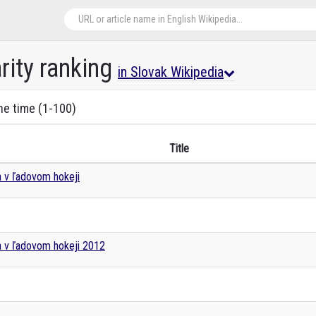
rity ranking
in Slovak Wikipedia
the time (1-100)
Title
a v ľadovom hokeji
a v ľadovom hokeji 2012