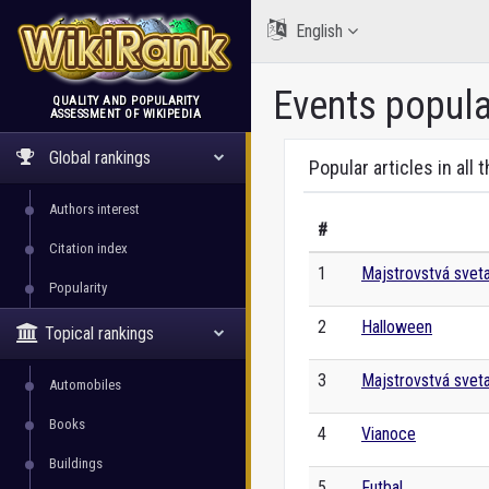
English
Events popula
QUALITY AND POPULARITY
ASSESSMENT OF WIKIPEDIA
WikiRank
Global rankings
Popular articles in all 
Authors interest
#
Citation index
1
Majstrovstvá svet
Popularity
2
Halloween
Topical rankings
3
Majstrovstvá svet
Automobiles
Books
4
Vianoce
Buildings
5
Futbal