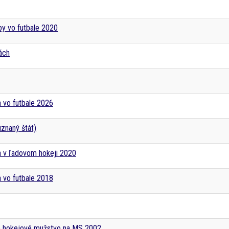
py vo futbale 2020
ách
 vo futbale 2026
znaný štát)
a v ľadovom hokeji 2020
 vo futbale 2018
é hokejové mužstvo na MS 2002