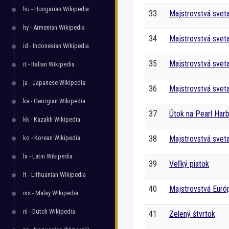
hu - Hungarian Wikipedia
33
Majstrovstvá svet
hy - Armenian Wikipedia
34
Majstrovstvá svet
id - Indonesian Wikipedia
35
Majstrovstvá svet
it - Italian Wikipedia
ja - Japanese Wikipedia
36
Majstrovstvá svet
ka - Georgian Wikipedia
37
Útok na Pearl Har
kk - Kazakh Wikipedia
ko - Korean Wikipedia
38
Majstrovstvá svet
la - Latin Wikipedia
39
Veľký piatok
lt - Lithuanian Wikipedia
40
Majstrovstvá Euró
ms - Malay Wikipedia
nl - Dutch Wikipedia
41
Zelený štvrtok