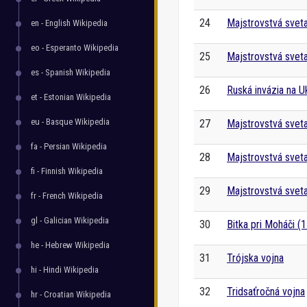
24
Majstrovstvá svet
en - English Wikipedia
eo - Esperanto Wikipedia
25
Majstrovstvá sveta
es - Spanish Wikipedia
26
Ruská invázia na U
et - Estonian Wikipedia
eu - Basque Wikipedia
27
Majstrovstvá svet
fa - Persian Wikipedia
28
Majstrovstvá svet
fi - Finnish Wikipedia
29
Majstrovstvá svet
fr - French Wikipedia
gl - Galician Wikipedia
30
Bitka pri Moháči (
he - Hebrew Wikipedia
31
Trójska vojna
hi - Hindi Wikipedia
32
Tridsaťročná vojna
hr - Croatian Wikipedia