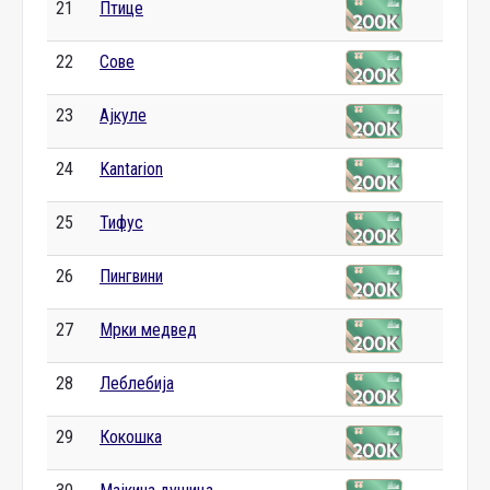
21
Птице
22
Сове
23
Ајкуле
24
Kantarion
25
Тифус
26
Пингвини
27
Мрки медвед
28
Леблебија
29
Кокошка