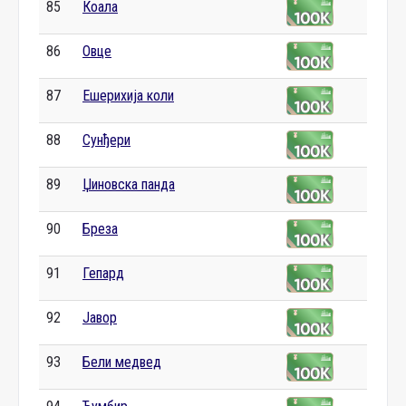
85
Коала
86
Овце
87
Ешерихија коли
88
Сунђери
89
Џиновска панда
90
Бреза
91
Гепард
92
Јавор
93
Бели медвед