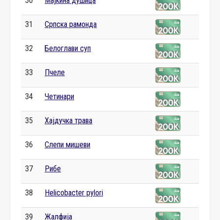
30
Мајкина душица
31
Српска рамонда
32
Белоглави суп
33
Пчеле
34
Четинари
35
Хајдучка трава
36
Слепи мишеви
37
Рибе
38
Helicobacter pylori
39
Жалфија