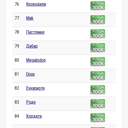
76
Крокодили
77
Mak
78
Пастрмке
79
Дабар
80
Megalodon
81
Орах
82
Еукариоте
83
Роде
84
Хордати