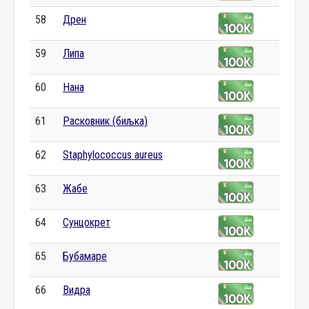
58
Дрен
59
Липа
60
Нана
61
Расковник (биљка)
62
Staphylococcus aureus
63
Жабе
64
Сунцокрет
65
Бубамаре
66
Видра