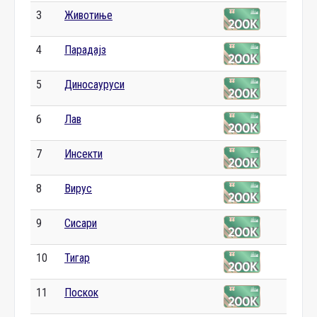
3
Животиње
4
Парадајз
5
Диносауруси
6
Лав
7
Инсекти
8
Вирус
9
Сисари
10
Тигар
11
Поскок