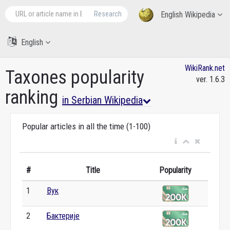
Research
English Wikipedia
English
WikiRank.net
Taxones popularity
ver. 1.6.3
ranking
in Serbian Wikipedia
Popular articles in all the time (1-100)
#
Title
Popularity
1
Вук
2
Бактерије