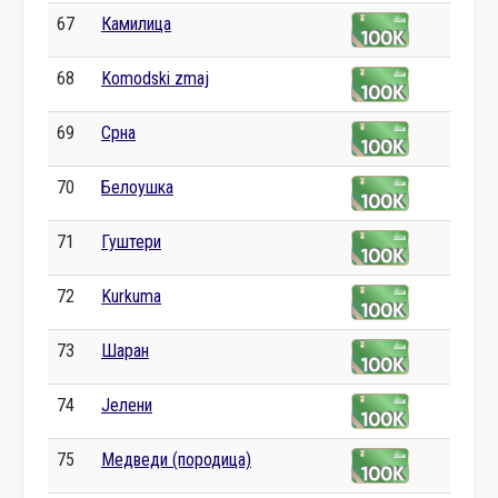
67
Камилица
68
Komodski zmaj
69
Срна
70
Белоушка
71
Гуштери
72
Kurkuma
73
Шаран
74
Јелени
75
Медведи (породица)