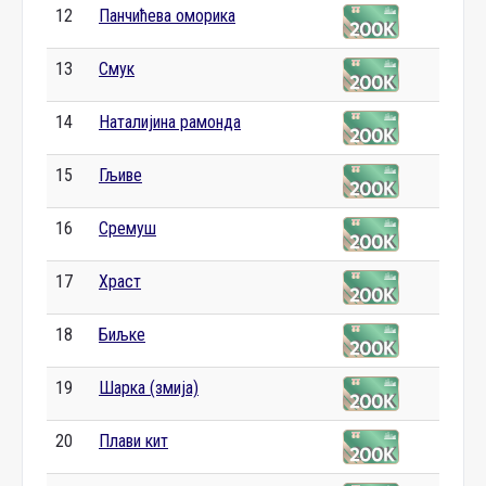
12
Панчићева оморика
13
Смук
14
Наталијина рамонда
15
Гљиве
16
Сремуш
17
Храст
18
Биљке
19
Шарка (змија)
20
Плави кит