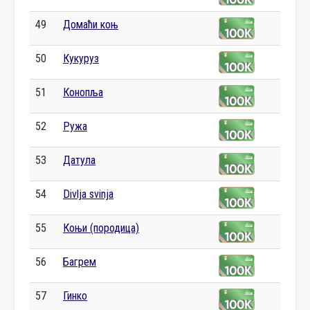
49
Домаћи коњ
50
Кукуруз
51
Конопља
52
Ружа
53
Датула
54
Divlja svinja
55
Коњи (породица)
56
Багрем
57
Гинко