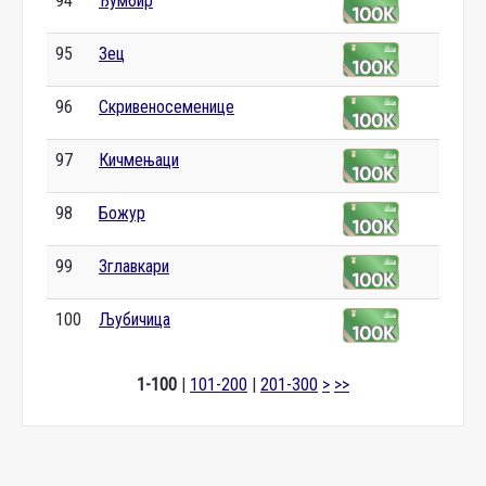
94
Ђумбир
95
Зец
96
Скривеносеменице
97
Кичмењаци
98
Божур
99
Зглавкари
100
Љубичица
1-100
|
101-200
|
201-300
>
>>