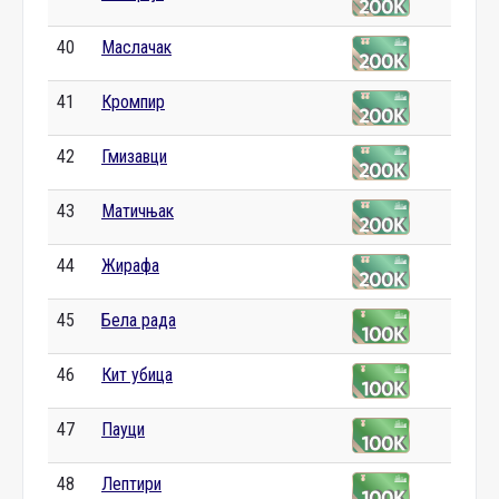
40
Маслачак
41
Кромпир
42
Гмизавци
43
Матичњак
44
Жирафа
45
Бела рада
46
Кит убица
47
Пауци
48
Лептири