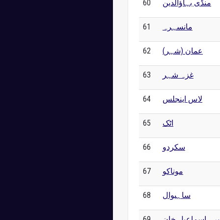
60
منڈی بہاؤالدین
61
مانسہرہ
62
عمان (شہر)
63
غزہ شہر
64
لاس اینجلس
65
اٹک
66
سکردو
67
موناکو
68
ساہیوال
69
یرہ اسماعیل خان