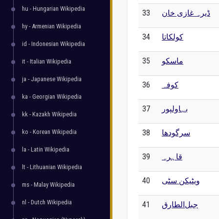
hu - Hungarian Wikipedia
33
ڈیرہ غازی خان
hy - Armenian Wikipedia
34
کولکاتا
id - Indonesian Wikipedia
35
ماسکو
it - Italian Wikipedia
ja - Japanese Wikipedia
36
کوفہ
ka - Georgian Wikipedia
37
بہاولپور
kk - Kazakh Wikipedia
ko - Korean Wikipedia
38
سرگودھا
la - Latin Wikipedia
39
قاہرہ
lt - Lithuanian Wikipedia
40
ویٹیکن سٹی
ms - Malay Wikipedia
nl - Dutch Wikipedia
41
جبل‌الطارق