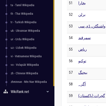
51
بخارا
ta - Tamil Wikipedia
th - Thai Wikipedia
52
برلن
tr - Turkish Wikipedia
53
واشنگٹن، ڈی سی
uk - Ukrainian Wikipedia
54
سمرقند
ur - Urdu Wikipedia
uz - Uzbek Wikipedia
55
ریاض
vi - Vietnamese Wikipedia
56
توکیو
vo - Volapük Wikipedia
57
بیجنگ
zh - Chinese Wikipedia
zhminnan - Min Nan Wikipedia
58
آگرہ
WikiRank.net
59
گجرات (پاکستان)