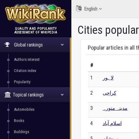
English
Cities popular
QUALITY AND POPULARITY
ASSESSMENT OF WIKIPEDIA
WikiRank
Global rankings
Popular articles in all 
Authors interest
#
Citation index
1
لاہور
Popularity
2
کراچی
Topical rankings
3
مدینہ منورہ
Automobiles
Books
4
اسلام آباد
Buildings
5
یروشلم