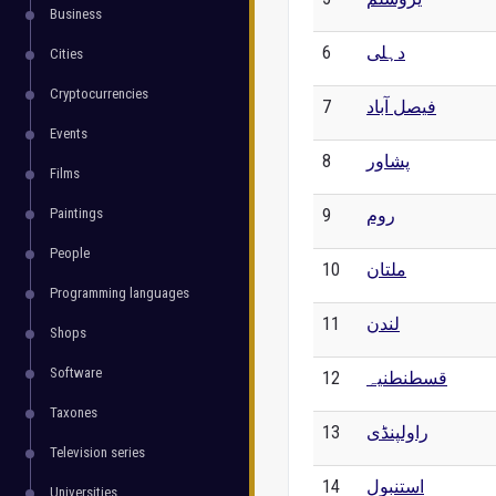
Business
6
دہلی
Cities
Cryptocurrencies
7
فیصل آباد
Events
8
پشاور
Films
Paintings
9
روم
People
10
ملتان
Programming languages
11
لندن
Shops
Software
12
قسطنطنیہ
Taxones
13
راولپنڈی
Television series
14
استنبول
Universities