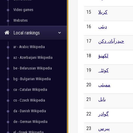
Video games
15
کربلا
Websites
16
دبئی
Local rankings
17
حیدرآباد، دکن
ar - Arabic Wikipedia
18
لکھنؤ
az - Azerbaijani Wikipedia
be - Belarusian Wikipedia
19
کوئٹہ
bg - Bulgarian Wikipedia
20
ممبئی
ca - Catalan Wikipedia
21
بابل
cs - Czech Wikipedia
da - Danish Wikipedia
22
گوادر
de - German Wikipedia
23
پیرس
el - Greek Wikipedia