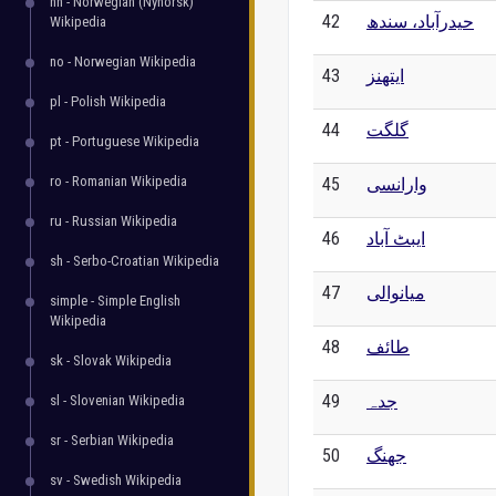
nn - Norwegian (Nynorsk)
42
حیدرآباد، سندھ
Wikipedia
no - Norwegian Wikipedia
43
ایتھنز
pl - Polish Wikipedia
44
گلگت
pt - Portuguese Wikipedia
ro - Romanian Wikipedia
45
وارانسی
ru - Russian Wikipedia
46
ایبٹ آباد
sh - Serbo-Croatian Wikipedia
47
میانوالی
simple - Simple English
Wikipedia
48
طائف
sk - Slovak Wikipedia
49
جدہ
sl - Slovenian Wikipedia
sr - Serbian Wikipedia
50
جھنگ
sv - Swedish Wikipedia