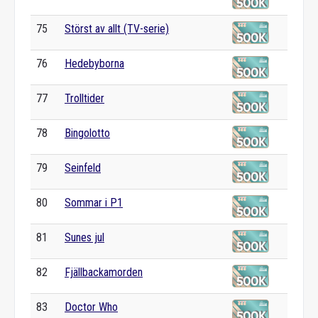
75
Störst av allt (TV-serie)
76
Hedebyborna
77
Trolltider
78
Bingolotto
79
Seinfeld
80
Sommar i P1
81
Sunes jul
82
Fjällbackamorden
83
Doctor Who