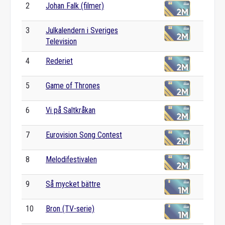
2
Johan Falk (filmer)
3
Julkalendern i Sveriges
Television
4
Rederiet
5
Game of Thrones
6
Vi på Saltkråkan
7
Eurovision Song Contest
8
Melodifestivalen
9
Så mycket bättre
10
Bron (TV-serie)