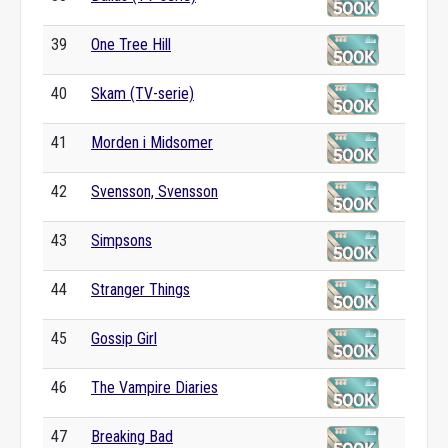
39
One Tree Hill
40
Skam (TV-serie)
41
Morden i Midsomer
42
Svensson, Svensson
43
Simpsons
44
Stranger Things
45
Gossip Girl
46
The Vampire Diaries
47
Breaking Bad