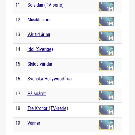
11
Solsidan (TV-serie)
12
Musikhjälpen
13
Vår tid är nu
14
Idol (Sverige)
15
Skilda världar
16
Svenska Hollywoodfruar
17
På spåret
18
Tre Kronor (TV-serie)
19
Vänner