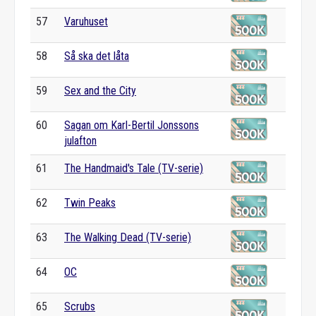
57
Varuhuset
58
Så ska det låta
59
Sex and the City
60
Sagan om Karl-Bertil Jonssons
julafton
61
The Handmaid's Tale (TV-serie)
62
Twin Peaks
63
The Walking Dead (TV-serie)
64
OC
65
Scrubs