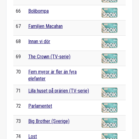
66
Bolibompa
67
Familjen Macahan
68
Innan vi dör
69
The Crown (TV-serie)
70
Fem myror är fler än fyra
elefanter
71
Lilla huset på prärien (TV-serie)
72
Parlamentet
73
Big Brother (Sverige)
74
Lost