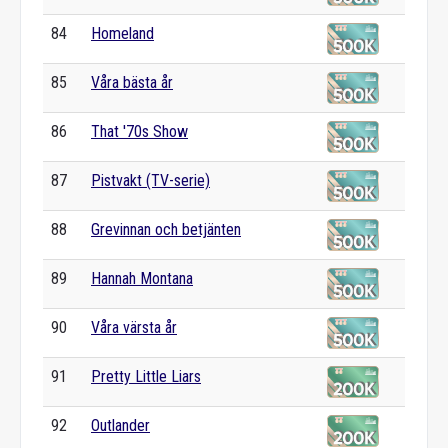
84
Homeland
85
Våra bästa år
86
That '70s Show
87
Pistvakt (TV-serie)
88
Grevinnan och betjänten
89
Hannah Montana
90
Våra värsta år
91
Pretty Little Liars
92
Outlander