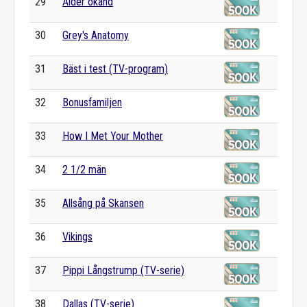
29
Ålder okänd
30
Grey's Anatomy
31
Bäst i test (TV-program)
32
Bonusfamiljen
33
How I Met Your Mother
34
2 1/2 män
35
Allsång på Skansen
36
Vikings
37
Pippi Långstrump (TV-serie)
38
Dallas (TV-serie)