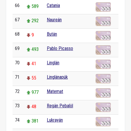
66
Catania
589
67
Naureän
292
68
Butän
9
69
Pablo Picasso
493
70
Linglän
41
71
Linglänapük
55
72
Matemat
977
73
Regän Pebalöl
48
74
Lukrayän
381