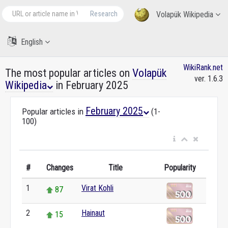
Research
Volapük Wikipedia
English
WikiRank.net
The most popular articles on
Volapük
ver. 1.6.3
Wikipedia
in February 2025
February 2025
Popular articles in
(1-
100)
#
Changes
Title
Popularity
1
Virat Kohli
87
2
Hainaut
15