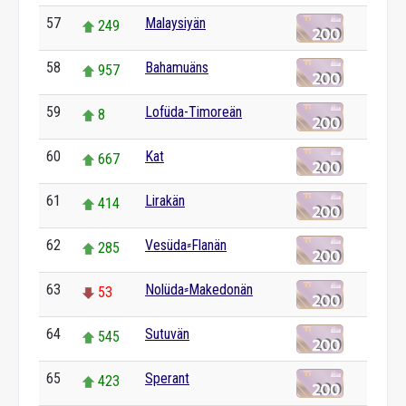
57
Malaysiyän
249
58
Bahamuäns
957
59
Lofüda-Timoreän
8
60
Kat
667
61
Lirakän
414
62
Vesüda⸗Flanän
285
63
Nolüda⸗Makedonän
53
64
Sutuvän
545
65
Sperant
423