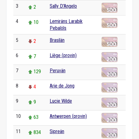
3
Sally D'Angelo
2
4
Lemiräns Larabik
10
Pebalöls
5
Brasilän
2
6
Liège (provin)
7
7
Peruvän
129
8
Arie de Jong
4
9
Lucie Wilde
9
10
Antwerpen (provin)
63
11
Sipreän
834