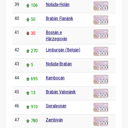
39
Nolüda⸗Holän
106
40
Brabän Flanänik
50
41
Bosnän e
30
Härzegovän
42
Limburgän (Belgän)
270
43
Nolüda⸗Brabän
5
44
Kambocän
695
45
Brabän Valonänik
13
46
Sieraleonän
910
47
Zambiyän
780