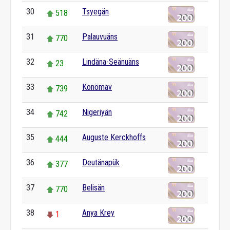
30
Tsyegän
518
31
Palauvuäns
770
32
Lindäna-Seänuäns
23
33
Konömav
739
34
Nigeriyän
742
35
Auguste Kerckhoffs
444
36
Deutänapük
377
37
Belisän
770
38
Anya Krey
1