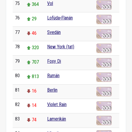
75
Vol
364
76
Lofüda⸗Flanän
29
77
Svedän
46
78
New York (tat)
320
79
Foxy Di
707
80
Rumän
813
81
Berlin
16
82
Violet Rain
14
83
Lamerikän
74