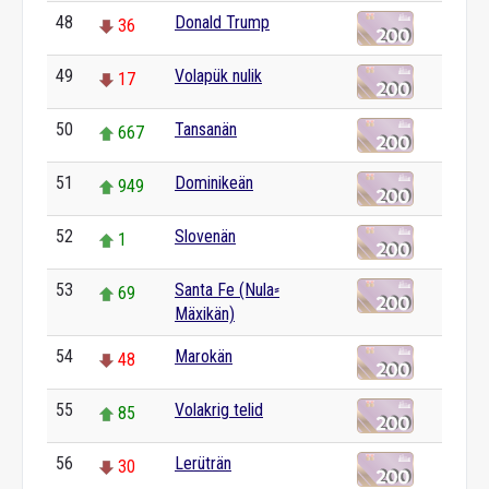
48
Donald Trump
36
49
Volapük nulik
17
50
Tansanän
667
51
Dominikeän
949
52
Slovenän
1
53
Santa Fe (Nula⸗
69
Mäxikän)
54
Marokän
48
55
Volakrig telid
85
56
Lerüträn
30