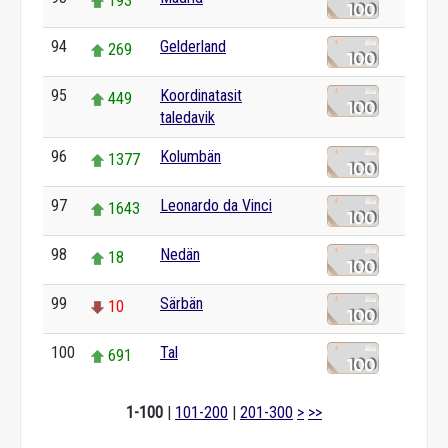
193
94
Gelderland
269
95
Koordinatasit
449
taledavik
96
Kolumbän
1377
97
Leonardo da Vinci
1643
98
Nedän
18
99
Särbän
10
100
Tal
691
1-100
|
101-200
|
201-300
>
>>