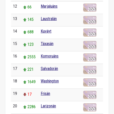
12
Marjaluäns
66
13
Laustralän
145
14
Kuväyt
688
15
Täxasän
123
16
Komoruäns
2555
17
Salvadorän
221
18
Washington
1649
19
Frisän
17
20
Larizonän
2286