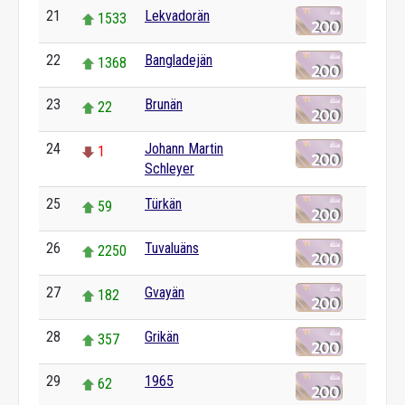
21
Lekvadorän
1533
22
Bangladejän
1368
23
Brunän
22
24
Johann Martin
1
Schleyer
25
Türkän
59
26
Tuvaluäns
2250
27
Gvayän
182
28
Grikän
357
29
1965
62