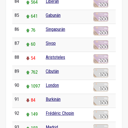
84
Liberän
564
85
Gabunän
641
86
Singapurän
76
87
Siyop
60
88
Aristoteles
54
89
Cibutän
762
90
London
1097
91
Burkinän
84
92
Frédéric Chopin
149
93
Madrid