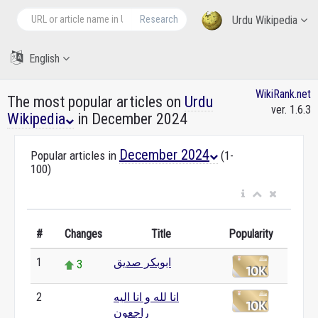
Research
Urdu Wikipedia
English
WikiRank.net
The most popular articles on
Urdu
ver. 1.6.3
Wikipedia
in December 2024
December 2024
Popular articles in
(1-
100)
#
Changes
Title
Popularity
ابوبکر صدیق
1
3
انا لله و انا الیه
2
0
راجعون