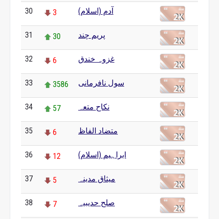
آدم (اسلام)
30
3
پریم چند
31
30
غزوہ خندق
32
6
سول نافرمانی
33
3586
نکاح متعہ
34
57
متضاد الفاظ
35
6
ابراہیم (اسلام)
36
12
میثاق مدینہ
37
5
صلح حدیبیہ
38
7