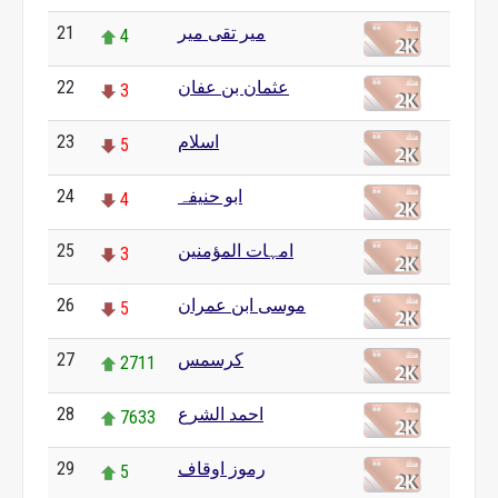
مير تقی میر
21
4
عثمان بن عفان
22
3
اسلام
23
5
ابو حنیفہ
24
4
امہات المؤمنین
25
3
موسی ابن عمران
26
5
کرسمس
27
2711
احمد الشرع
28
7633
رموز اوقاف
29
5