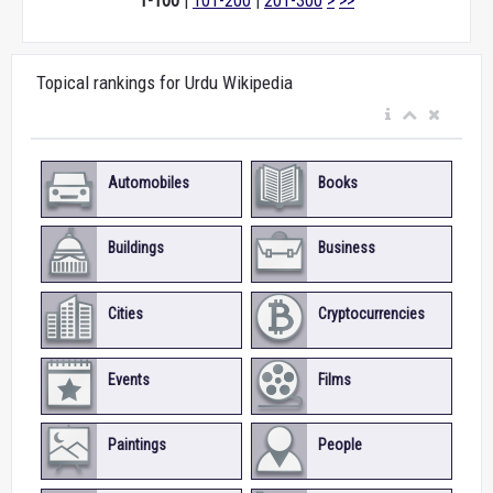
1-100
|
101-200
|
201-300
>
>>
Topical rankings for Urdu Wikipedia
Automobiles
Books
Buildings
Business
Cities
Cryptocurrencies
Events
Films
Paintings
People