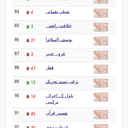
شبلی نعمانی
84
4
خلافت راشدہ
85
3
یوسف (اسلام)
86
21
غزوہ خیبر
87
3
فعل
88
47
ترقی پسند تحریک
89
13
ناول کے اجزائے
90
14
ترکیبی
تفسیر قرآن
91
45
غزوات نبوی
92
30