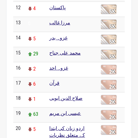
پاکستان
12
4
مرزا غالب
13
0
غزوہ بدر
14
5
محمد علی جناح
15
29
غزوہ احد
16
2
قرآن
17
6
صلاح الدین ایوبی
18
1
عیسی ابن مریم
19
63
اردو زبان کی ابتدا
20
5
کے متعلق نظریات