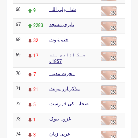
شاہ ولی اللہ
66
9
بابری مسجد
67
2283
ختم نبوت
68
32
جنگ آزادی ہند
69
17
1857ء
ہجرت مدینہ
70
7
مذکر اور مونث
71
21
صحابہ کی فہرست
72
5
غزوہ تبوک
73
1
عربی زبان
74
3