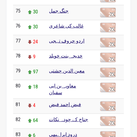
جنگ جمل
75
30
غالب کی شاعری
76
30
اردو حروف تہجی
77
24
خدیجہ بنت خویلد
78
9
معین الدین چشتی
79
97
معاویہ بن ابی
80
18
سفیان
فیض احمد فیض
81
4
جناح کے چودہ نکات
82
64
درود ابراہیمی
83
6