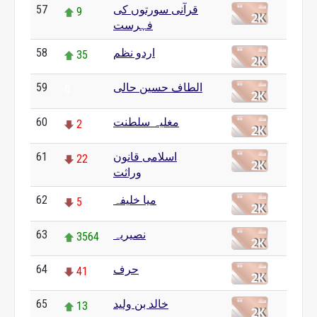
قرآنی سورتوں کی
57
9
فہرست
اردو نظم
58
35
الطاف حسین حالی
59
0
مغلیہ سلطنت
60
2
اسلامی قانون
61
22
وراثت
میا خلیفہ
62
5
نصیریہ
63
3564
حرف
64
41
خالد بن ولید
65
13