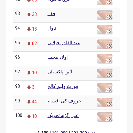
فقہ
93
33
ناول
94
13
عبد القادر جیلانی
95
62
اولاد محمد
96
0
آئین پاکستان
97
10
فورٹ ولیم کالج
98
3
حروف کی اقسام
99
44
علی گڑھ تحریک
100
10