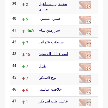
محمد بن اسماعیل
39
2
بخاری
عشرہ مبشرہ
40
5
سرزمین شام
41
1049
سلطنت عثمانیہ
42
7
اسماء اللہ الحسنیٰ
43
15
غزل
44
7
نوح (اسلام)
45
7
خلافت عباسیہ
46
6
عائشہ بنت ابی بکر
47
1