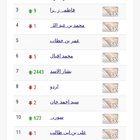
فاطمہ زہرا
3
9
محمد بن عبد اللہ
4
1
عمر بن خطاب
5
0
محمد اقبال
6
5
بشار الاسد
7
2443
اردو
8
2
سید احمد خان
9
2
سوریہ
10
623
علی بن ابی طالب
11
1