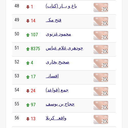
باغ و بہار (کتاب)
48
1
فتح مکہ
49
14
محمود غزنوی
50
107
چودھری غلام عباس
51
8375
صحیح بخاری
52
4
افسانہ
53
17
جمع (قواعد)
54
24
حجاج بن یوسف
55
97
واقعہ کربلا
56
13