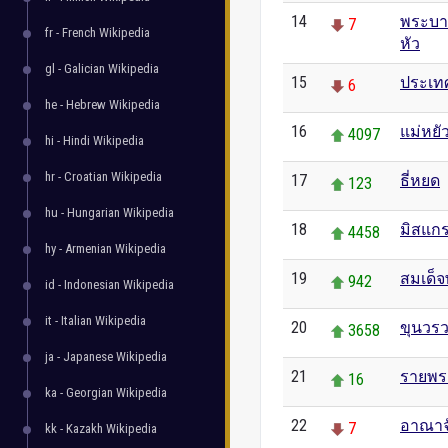
14
พระบาท
7
fr - French Wikipedia
หัว
gl - Galician Wikipedia
15
ประเท
6
he - Hebrew Wikipedia
16
แม่หยั
4097
hi - Hindi Wikipedia
hr - Croatian Wikipedia
17
ธี่หยด
123
hu - Hungarian Wikipedia
18
มิสแกร
4458
hy - Armenian Wikipedia
19
สมเด็
942
id - Indonesian Wikipedia
it - Italian Wikipedia
20
ขุนวร
3658
ja - Japanese Wikipedia
21
รายพร
16
ka - Georgian Wikipedia
22
อาณาจ
7
kk - Kazakh Wikipedia