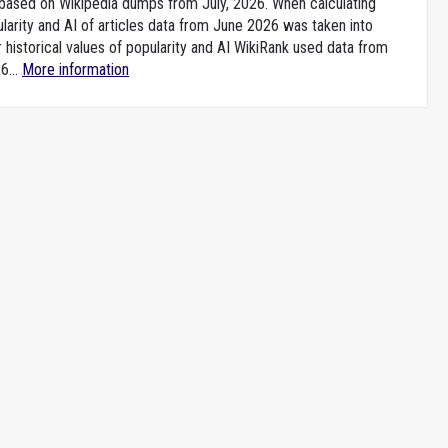
e based on Wikipedia dumps from July, 2026. When calculating
larity and AI of articles data from June 2026 was taken into
 historical values of popularity and AI WikiRank used data from
6...
More information