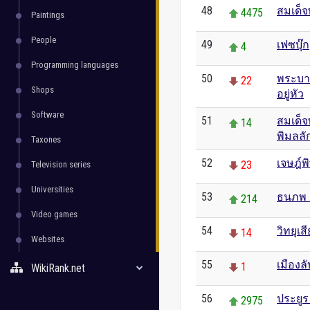
48
สมเด็
4475
Paintings
People
49
เฟซบุ๊ก
4
Programming languages
50
พระบาท
22
Shops
อยู่หัว
Software
51
สมเด็จ
14
พิมลล
Taxones
52
เจษฎ์พ
23
Television series
Universities
53
ธนภพ 
214
Video games
54
วิทยุเส
14
Websites
55
เมืองล
1
WikiRank.net
56
ประยู
2975