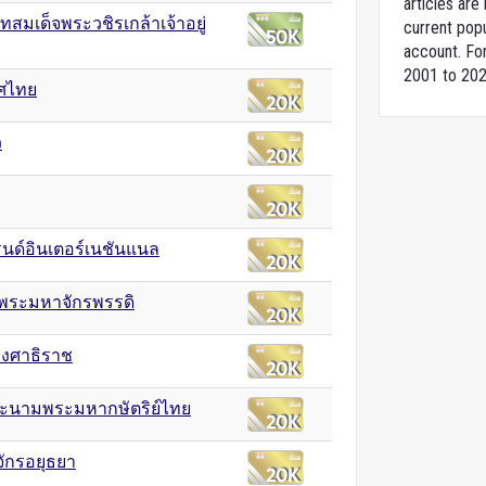
articles ar
สมเด็จพระวชิรเกล้าเจ้าอยู่
current popu
account. For
2001 to 202
ศไทย
ว
นด์อินเตอร์เนชันแนล
จพระมหาจักรพรรดิ
วงศาธิราช
ะนามพระมหากษัตริย์ไทย
ักรอยุธยา