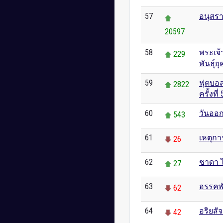
57
อนุสรา
20597
58
พระเจ้
229
พันธุ์ย
59
ฟุตบอล
2822
ครั้งที่
60
วันออ
543
61
เหตุกา
26
62
ชาดา 
27
63
อรรคพั
62
64
อริยสัจ
42