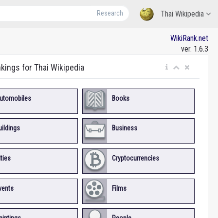
Research
Thai Wikipedia
WikiRank.net
ver. 1.6.3
nkings for Thai Wikipedia
utomobiles
Books
uildings
Business
ities
Cryptocurrencies
vents
Films