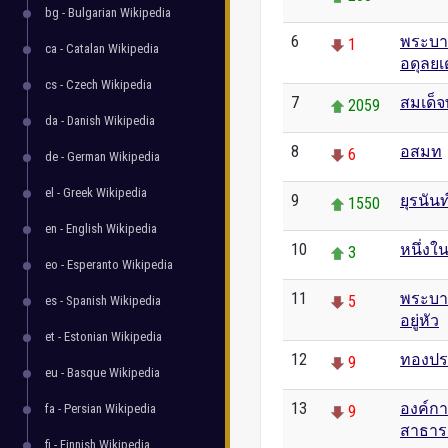
bg - Bulgarian Wikipedia
6
พระบา
1
ca - Catalan Wikipedia
อดุลย
cs - Czech Wikipedia
7
สมเด็
2059
da - Danish Wikipedia
8
อสมท
6
de - German Wikipedia
el - Greek Wikipedia
9
ยุรนัน
1550
en - English Wikipedia
10
หนึ่งใ
3
eo - Esperanto Wikipedia
11
พระบาท
5
es - Spanish Wikipedia
อยู่หัว
et - Estonian Wikipedia
12
ทองปร
9
eu - Basque Wikipedia
13
องค์ก
fa - Persian Wikipedia
9
สาธาร
fi - Finnish Wikipedia