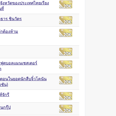
อจังหวัดของประเทศไทยเรียง
ที่
ธาร ชินวัตร
กต้องห้าม
ฟุตบอลแมนเชสเตอร์
ด
อตอนในยอดนักสืบจิ๋วโคนัน
มชัน)
์จักรี
นกรุ๊ป