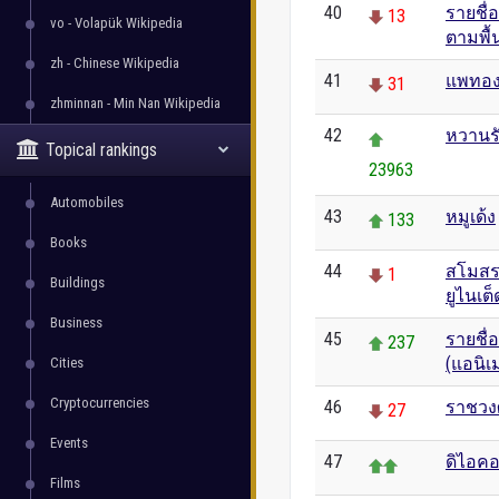
40
รายชื่
13
vo - Volapük Wikipedia
ตามพื้น
zh - Chinese Wikipedia
41
แพทอง
31
zhminnan - Min Nan Wikipedia
42
หวานรั
Topical rankings
23963
Automobiles
43
หมูเด้ง
133
Books
44
สโมสร
1
Buildings
ยูไนเต็
Business
45
รายชื่
237
(แอนิเ
Cities
Cryptocurrencies
46
ราชวงศ
27
Events
47
ดิไอคอ
Films