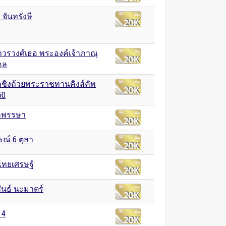
 จันทรังษี
าวรวงศ์เธอ พระองค์เจ้าภาณุ
ุคล
ชิงถ้วยพระราชทานคิงส์คัพ
 50
กพรรษา
รณ์ 6 ตุลา
ไทยเศรษฐ์
นธ์ นะมาตร์
 4