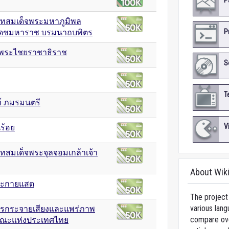
P
ทสมเด็จพระมหาภูมิพล
P
เดชมหาราช บรมนาถบพิตร
จพระไชยราชาธิราช
S
T
ท์ ภมรมนตรี
V
นร้อย
สมเด็จพระจุลจอมเกล้าเจ้า
About Wik
ะกายแสด
The project 
various lang
ารกระจายเสียงและแพร่ภาพ
compare over
ณะแห่งประเทศไทย