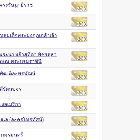
จพระรัษฎาธิราช
สมเด็จพระมงกุฎเกล้าเจ้า
พระนางเจ้าสุทิดา พัชรสุธา
ักษณ พระบรมราชินี
ิพัฒ ติละพรพัฒน์
ลีรัตนขจร
ียงอเมริกา
ับแล (ละครโทรทัศน์)
ร ภมรมนตรี