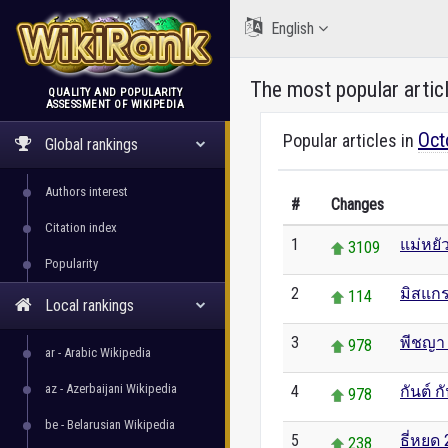
English
The most popular artic
QUALITY AND POPULARITY
ASSESSMENT OF WIKIPEDIA
WikiRank
Oct
Popular articles in
Global rankings
Authors interest
#
Changes
Citation index
1
แม่หยั
3109
Popularity
2
มิสแกร
114
Local rankings
3
พีชญา
978
ar - Arabic Wikipedia
az - Azerbaijani Wikipedia
4
กันต์ 
978
be - Belarusian Wikipedia
5
ธี่หยด 
238