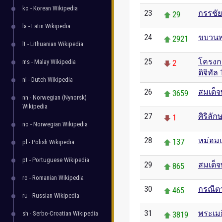
ko - Korean Wikipedia
23
กรรชั
29
la - Latin Wikipedia
24
ขบวนพ
2921
lt - Lithuanian Wikipedia
25
โครงกา
ms - Malay Wikipedia
2
ดิจิทัล
nl - Dutch Wikipedia
26
สมเด็
3659
nn - Norwegian (Nynorsk)
Wikipedia
27
ศิริลั
1
no - Norwegian Wikipedia
28
หม่อมเ
137
pl - Polish Wikipedia
pt - Portuguese Wikipedia
29
สมเด็
865
ro - Romanian Wikipedia
30
กรณีต
465
ru - Russian Wikipedia
31
พระเมธ
sh - Serbo-Croatian Wikipedia
3819