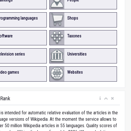
aintings
People
rogramming languages
Shops
oftware
Taxones
elevision series
Universities
ideo games
Websites
iRank
is intended for automatic relative evaluation of the articles in the
uage versions of Wikipedia. At the moment the service allows to
 50 million Wikipedia articles in 55 languages. Quality scores of