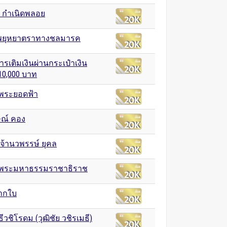
ย กำเนิดพลอย
ยุหยาตราทางชลมารค
รเติมเงินผ่านกระเป๋าเงิน
 10,000 บาท
จพระยอดฟ้า
กษณ์ คอง
จ้านวพรรษ์ ยุคล
จพระมหาธรรมราชาธิราช
ากใบ
ีวชิโรดม (วุฒิชัย วชิรเมธี)