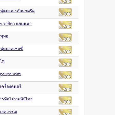
ฟุตบอลเรอัลมาดริด
ท วาศิตา แฮเมเนา
พุทธ
ฟุตบอลเชลซี
นไฟ
ุรุษจุฑาเทพ
อเครื่องดนตรี
รรหัสไปรษณีย์ไทย
 ฮอสุวรรณ