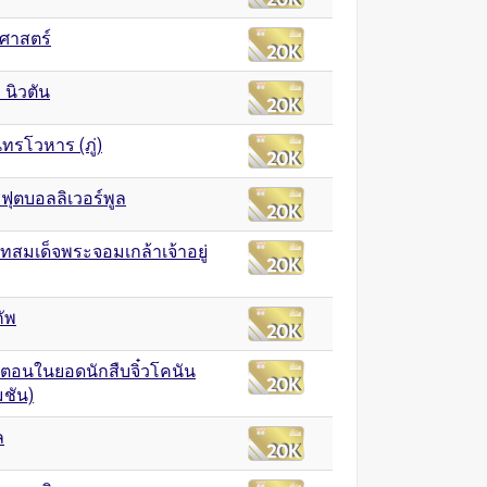
ิศาสตร์
นิวตัน
ทรโวหาร (ภู่)
ุตบอลลิเวอร์พูล
สมเด็จพระจอมเกล้าเจ้าอยู่
ัพ
อตอนในยอดนักสืบจิ๋วโคนัน
มชัน)
ล