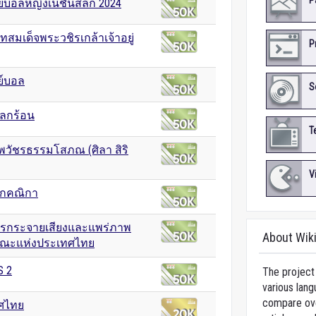
P
์บอลหญิงเนชันส์ลีก 2024
สมเด็จพระวชิรเกล้าเจ้าอยู่
P
ย์บอล
S
ลกร้อน
T
วัชรธรรมโสภณ (ศิลา สิริ
V
กคณิกา
ารกระจายเสียงและแพร่ภาพ
About Wik
ณะแห่งประเทศไทย
S 2
The project 
various lang
compare over
ศไทย