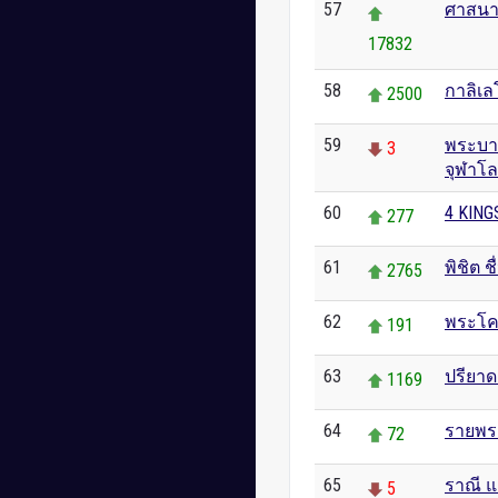
57
ศาสนา
17832
58
กาลิเล
2500
59
พระบา
3
จุฬาโ
60
4 KING
277
61
พิชิต ช
2765
62
พระโค
191
63
ปรียาด
1169
64
รายพร
72
65
ราณี 
5