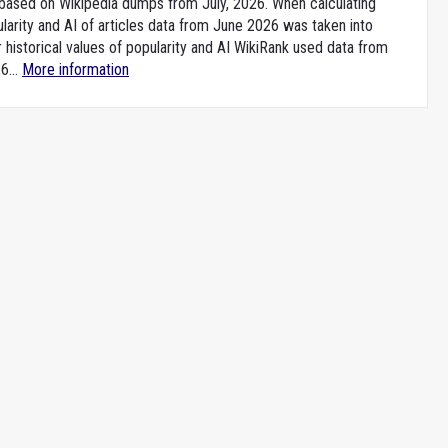
e based on Wikipedia dumps from July, 2026. When calculating
larity and AI of articles data from June 2026 was taken into
 historical values of popularity and AI WikiRank used data from
6...
More information