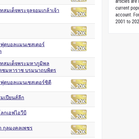
articles ar
current popu
สมเด็จพระจุลจอมเกล้าเจ้า
account. For
2001 to 202
ฟุตบอลแมนเชสเตอร์
ด
ทสมเด็จพระมหาภูมิพล
เดชมหาราช บรมนาถบพิตร
ฟุตบอลแมนเชสเตอร์ซิตี
ชมเปียนส์ลีก
โลกเอฟไอวีบี
า กุลมงคลเพชร