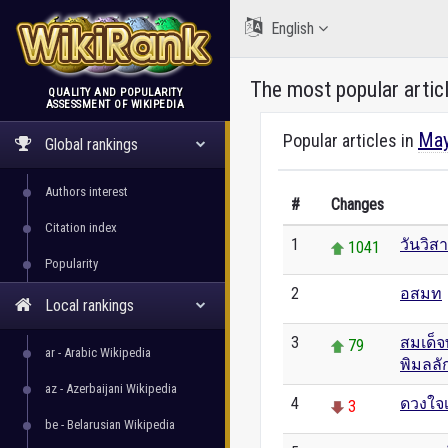
English
The most popular artic
QUALITY AND POPULARITY
ASSESSMENT OF WIKIPEDIA
WikiRank
May
Popular articles in
Global rankings
Authors interest
#
Changes
Citation index
1
วันวิส
1041
Popularity
2
อสมท
0
Local rankings
3
สมเด็จ
79
ar - Arabic Wikipedia
พิมลล
az - Azerbaijani Wikipedia
4
ดวงใจ
3
be - Belarusian Wikipedia