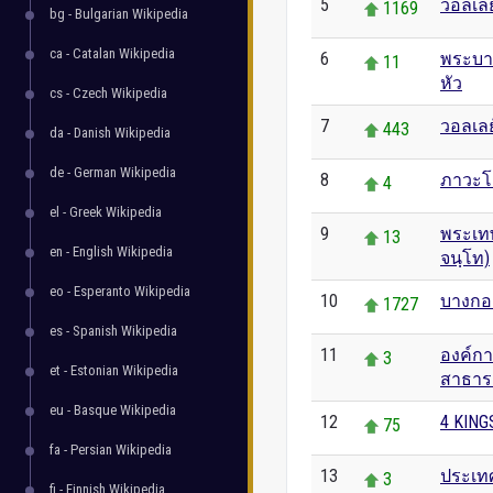
5
วอลเลย
1169
bg - Bulgarian Wikipedia
ca - Catalan Wikipedia
6
พระบาท
11
หัว
cs - Czech Wikipedia
7
วอลเล
443
da - Danish Wikipedia
de - German Wikipedia
8
ภาวะโ
4
el - Greek Wikipedia
9
พระเทพ
13
en - English Wikipedia
จนฺโท)
eo - Esperanto Wikipedia
10
บางกอ
1727
es - Spanish Wikipedia
11
องค์ก
3
et - Estonian Wikipedia
สาธาร
eu - Basque Wikipedia
12
4 KING
75
fa - Persian Wikipedia
13
ประเท
3
fi - Finnish Wikipedia