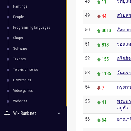
48
วิทยุเส
11
Paintings
49
สโมสร
44
People
Programming languages
50
สังคา
3013
Shops
51
วอลเล
818
Software
52
อริยสัจ
155
Taxones
Television series
53
วันแร
1135
Universities
54
กรุงเ
7
Video games
55
พระบาท
Websites
41
อยู่หัว
WikiRank.net
56
อาณาจ
64