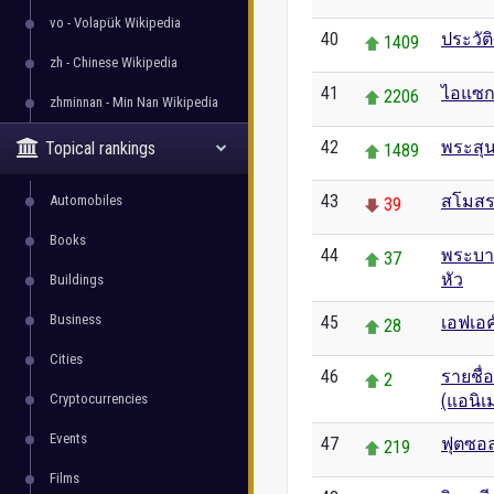
vo - Volapük Wikipedia
40
ประวัต
1409
zh - Chinese Wikipedia
41
ไอแซก 
2206
zhminnan - Min Nan Wikipedia
42
พระสุน
Topical rankings
1489
43
สโมสรฟ
Automobiles
39
Books
44
พระบาท
37
หัว
Buildings
Business
45
เอฟเอค
28
Cities
46
รายชื่
2
Cryptocurrencies
(แอนิเ
Events
47
ฟุตซอ
219
Films