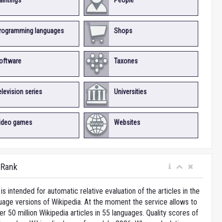
aintings
People
rogramming languages
Shops
oftware
Taxones
elevision series
Universities
ideo games
Websites
iRank
is intended for automatic relative evaluation of the articles in the
uage versions of Wikipedia. At the moment the service allows to
 50 million Wikipedia articles in 55 languages. Quality scores of