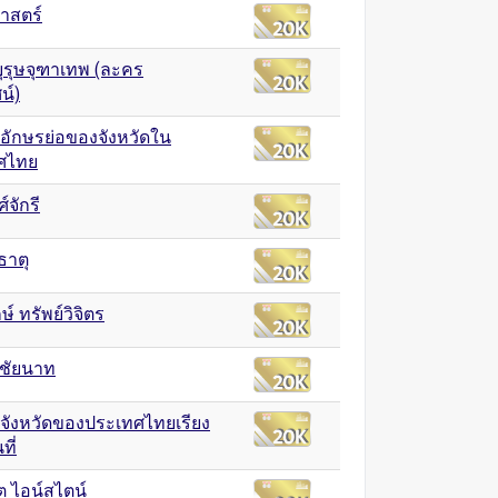
าสตร์
ุรุษจุฑาเทพ (ละคร
น์)
ออักษรย่อของจังหวัดใน
ศไทย
์จักรี
ธาตุ
กษ์ ทรัพย์วิจิตร
ดชัยนาท
อจังหวัดของประเทศไทยเรียง
ที่
์ต ไอน์สไตน์