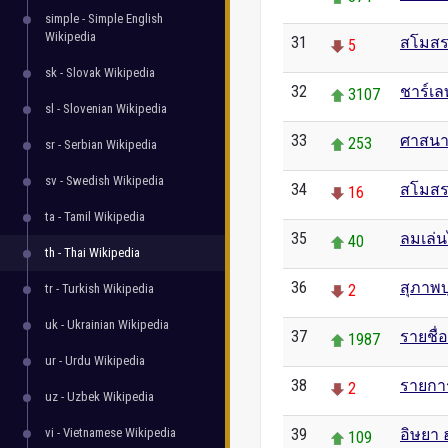
simple - Simple English
Wikipedia
31
สโมสร
5
sk - Slovak Wikipedia
32
ชาร์เล
3107
sl - Slovenian Wikipedia
33
ศาสนา
253
sr - Serbian Wikipedia
sv - Swedish Wikipedia
34
สโมสร
16
ta - Tamil Wikipedia
35
ลมเล่
40
th - Thai Wikipedia
36
สุภาพบ
tr - Turkish Wikipedia
2
uk - Ukrainian Wikipedia
37
รายชื่
1987
ur - Urdu Wikipedia
38
รายกา
2
uz - Uzbek Wikipedia
vi - Vietnamese Wikipedia
39
อิษยา
109