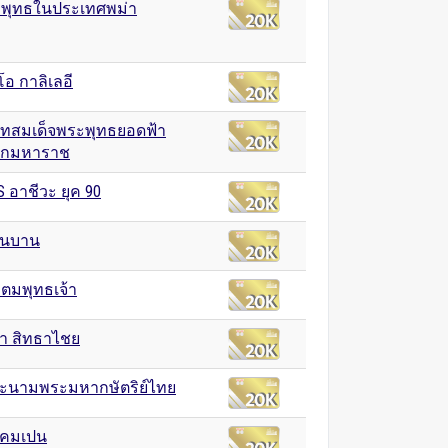
พุทธในประเทศพม่า
โอ กาลิเลอี
ทสมเด็จพระพุทธยอดฟ้า
ลกมหาราช
S อาชีวะ ยุค 90
ื่นบาน
ตมพุทธเจ้า
า สิทธาไชย
ะนามพระมหากษัตริย์ไทย
แคมเปน