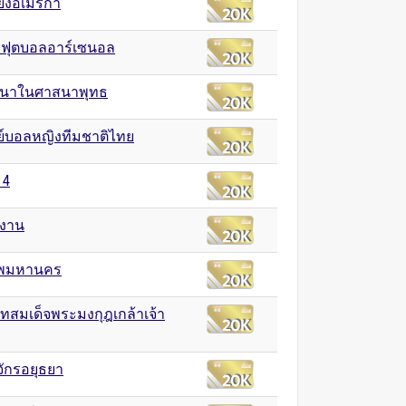
ียงอเมริกา
ฟุตบอลอาร์เซนอล
ยนาในศาสนาพุทธ
ย์บอลหญิงทีมชาติไทย
 4
งงาน
ทพมหานคร
สมเด็จพระมงกุฎเกล้าเจ้า
ักรอยุธยา