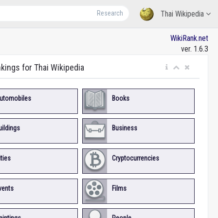
Research
Thai Wikipedia
WikiRank.net
ver. 1.6.3
nkings for Thai Wikipedia
utomobiles
Books
uildings
Business
ities
Cryptocurrencies
vents
Films