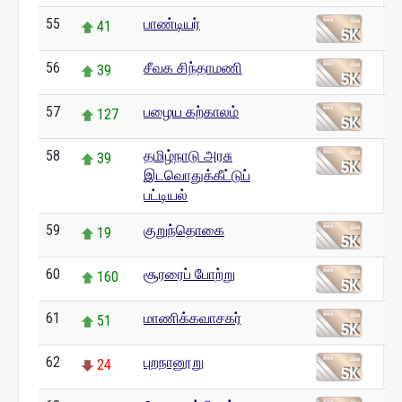
55
பாண்டியர்
41
56
சீவக சிந்தாமணி
39
57
பழைய கற்காலம்
127
58
தமிழ்நாடு அரசு
39
இடவொதுக்கீட்டுப்
பட்டியல்
59
குறுந்தொகை
19
60
சூரரைப் போற்று
160
61
மாணிக்கவாசகர்
51
62
புறநானூறு
24