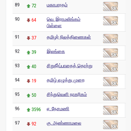
89
மகாபாரதம்
72
90
வெ. இராமலிங்கம்
64
பிள்ளை
91
தமிழர் நிலத்திணைகள்
37
92
இலங்கை
39
93
சிறுநீர்ப்பாதைத் தொற்று
40
94
தமிழ் எழுத்து முறை
19
95
சிந்துவெளி நாகரிகம்
50
96
ஏ. நேசமணி
3596
97
கு. அண்ணாமலை
92