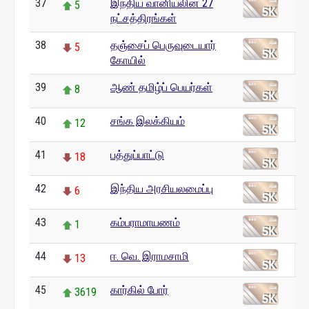
37
இந்திய வானியலின் 27
5
நட்சத்திரங்கள்
38
தஞ்சைப் பெருவுடையார்
5
கோயில்
39
ஆண் தமிழ்ப் பெயர்கள்
8
40
சங்க இலக்கியம்
12
41
பத்துப்பாட்டு
18
42
இந்திய அரசியலமைப்பு
6
43
கம்பராமாயணம்
1
44
ஈ. வெ. இராமசாமி
13
45
கார்கில் போர்
3619