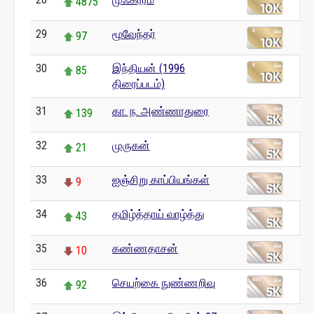
4875
29
மூவேந்தர்
97
30
இந்தியன் (1996
85
திரைப்படம்)
31
கா. ந. அண்ணாதுரை
139
32
முருகன்
21
33
ஐஞ்சிறு காப்பியங்கள்
9
34
தமிழ்த்தாய் வாழ்த்து
43
35
கண்ணதாசன்
10
36
செயற்கை நுண்ணறிவு
92