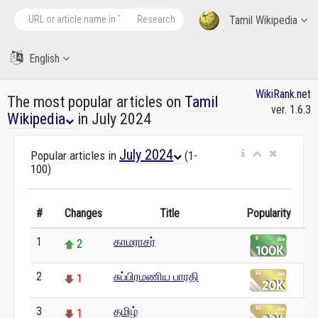
Research
Tamil Wikipedia
English
WikiRank.net
The most popular articles on
Tamil
ver. 1.6.3
Wikipedia
in July 2024
July 2024
Popular articles in
(1-
100)
#
Changes
Title
Popularity
1
காமராசர்
2
2
சுப்பிரமணிய பாரதி
1
3
தமிழ்
1