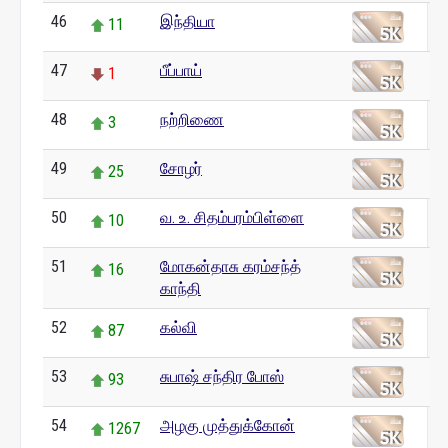
46
இந்தியா
11
47
பீப்பாய்
1
48
நற்றிணை
3
49
சோழர்
25
50
வ. உ. சிதம்பரம்பிள்ளை
10
51
மோகன்தாசு கரம்சந்த்
16
காந்தி
52
கல்வி
87
53
சுபாஷ் சந்திர போஸ்
93
54
அழகு முத்துக்கோன்
1267