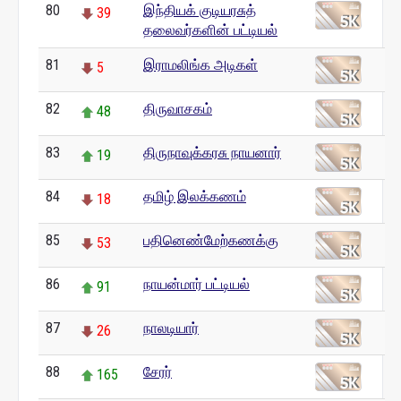
80
இந்தியக் குடியரசுத்
39
தலைவர்களின் பட்டியல்
81
இராமலிங்க அடிகள்
5
82
திருவாசகம்
48
83
திருநாவுக்கரசு நாயனார்
19
84
தமிழ் இலக்கணம்
18
85
பதினெண்மேற்கணக்கு
53
86
நாயன்மார் பட்டியல்
91
87
நாலடியார்
26
88
சேரர்
165