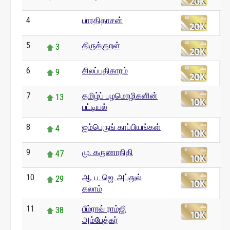
4
பாரதிதாசன்
0
5
திருக்குறள்
3
6
சிலப்பதிகாரம்
9
7
தமிழ்ப் பழமொழிகளின்
13
பட்டியல்
8
ஐம்பெருங் காப்பியங்கள்
4
9
மு. கருணாநிதி
47
10
ஆ. ப. ஜெ. அப்துல்
29
கலாம்
11
பீம்ராவ் ராம்ஜி
38
அம்பேத்கர்