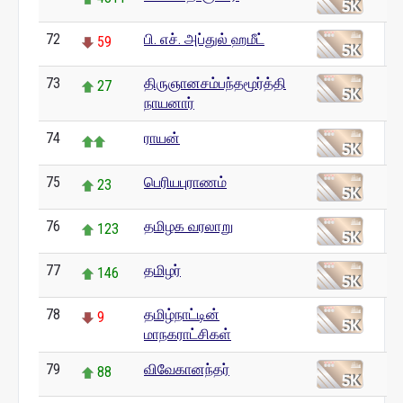
72
பி. எச். அப்துல் ஹமீட்
59
73
திருஞானசம்பந்தமூர்த்தி
27
நாயனார்
74
ராயன்
75
பெரியபுராணம்
23
76
தமிழக வரலாறு
123
77
தமிழர்
146
78
தமிழ்நாட்டின்
9
மாநகராட்சிகள்
79
விவேகானந்தர்
88