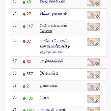
63
வேலு நாச்சியார்
40
64
திவ்யா துரைசாமி
27
65
தேசிக விநாயகம்
147
பிள்ளை
66
சாகித்ய அகாதமி
37
விருது பெற்ற தமிழ்
எழுத்தாளர்கள்
67
மரபுச்சொற்கள்
32
68
இந்தியன் 2
557
69
ஔவையார்
2
70
சிவன்
106
71
மாயாவதி குமாரி
4811