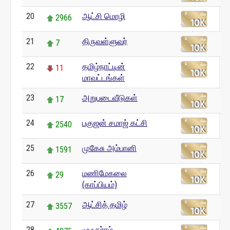
20
ஆட்சி மொழி
2966
21
திருவள்ளுவர்
7
22
தமிழ்நாட்டின்
11
மாவட்டங்கள்
23
அறுபடைவீடுகள்
17
24
பகுஜன் சமாஜ் கட்சி
2540
25
முகேசு அம்பானி
1591
26
மணிமேகலை
29
(காப்பியம்)
27
ஆட்சித் தமிழ்
3557
28
முஃகர்ரம்