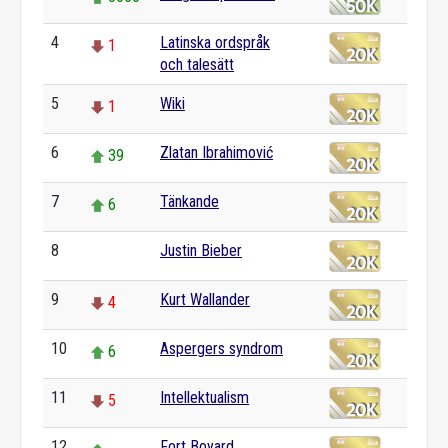
4
Latinska ordspråk
1
och talesätt
5
Wiki
1
6
Zlatan Ibrahimović
39
7
Tänkande
6
8
Justin Bieber
0
9
Kurt Wallander
4
10
Aspergers syndrom
6
11
Intellektualism
5
12
Fort Boyard