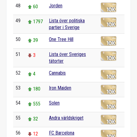
48
Jorden
60
49
Lista över politiska
1797
partier i Sverige
50
One Tree Hill
39
51
Lista över Sveriges
3
tätorter
52
Cannabis
4
53
Iron Maiden
180
54
Solen
555
55
Andra världskriget
32
56
FC Barcelona
12