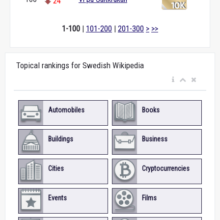
24
1-100
|
101-200
|
201-300
>
>>
Topical rankings for Swedish Wikipedia
Automobiles
Books
Buildings
Business
Cities
Cryptocurrencies
Events
Films