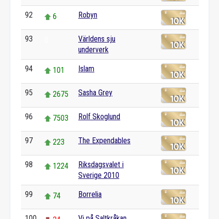
92
Robyn
6
93
Världens sju
0
underverk
94
Islam
101
95
Sasha Grey
2675
96
Rolf Skoglund
7503
97
The Expendables
223
98
Riksdagsvalet i
1224
Sverige 2010
99
Borrelia
74
100
Vi på Saltkråkan