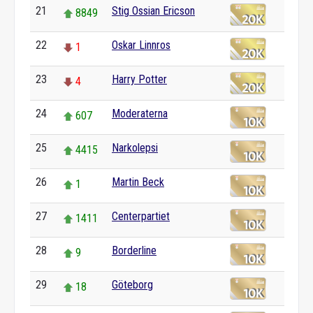
21
Stig Ossian Ericson
8849
22
Oskar Linnros
1
23
Harry Potter
4
24
Moderaterna
607
25
Narkolepsi
4415
26
Martin Beck
1
27
Centerpartiet
1411
28
Borderline
9
29
Göteborg
18