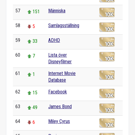
57
Människa
151
58
Samlagsställning
5
59
ADHD
33
60
Lista över
7
Disneyfilmer
61
Internet Movie
1
Database
62
Facebook
15
63
James Bond
49
64
Miley Cyrus
6