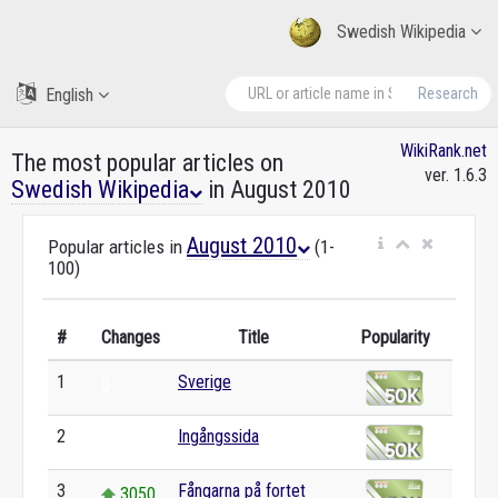
Swedish Wikipedia
English
Research
WikiRank.net
The most popular articles on
ver. 1.6.3
Swedish Wikipedia
in August 2010
August 2010
Popular articles in
(1-
100)
#
Changes
Title
Popularity
1
Sverige
0
2
Ingångssida
0
3
Fångarna på fortet
3050