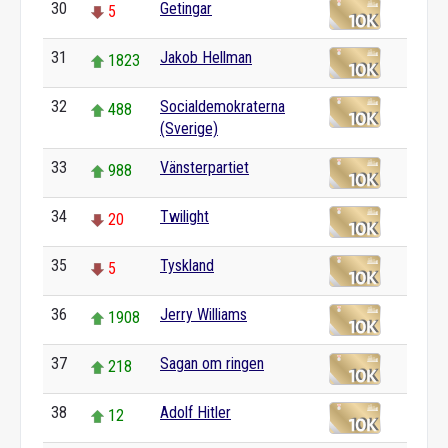
30
Getingar
5
31
Jakob Hellman
1823
32
Socialdemokraterna
488
(Sverige)
33
Vänsterpartiet
988
34
Twilight
20
35
Tyskland
5
36
Jerry Williams
1908
37
Sagan om ringen
218
38
Adolf Hitler
12