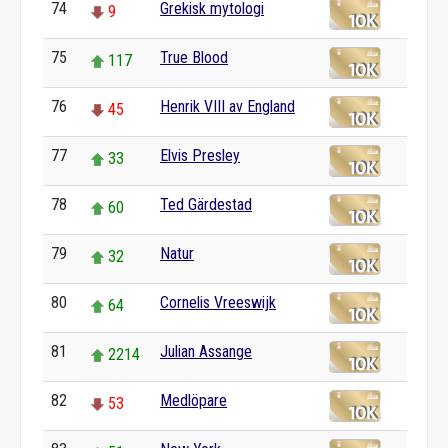
74
Grekisk mytologi
9
75
True Blood
117
76
Henrik VIII av England
45
77
Elvis Presley
33
78
Ted Gärdestad
60
79
Natur
32
80
Cornelis Vreeswijk
64
81
Julian Assange
2214
82
Medlöpare
53