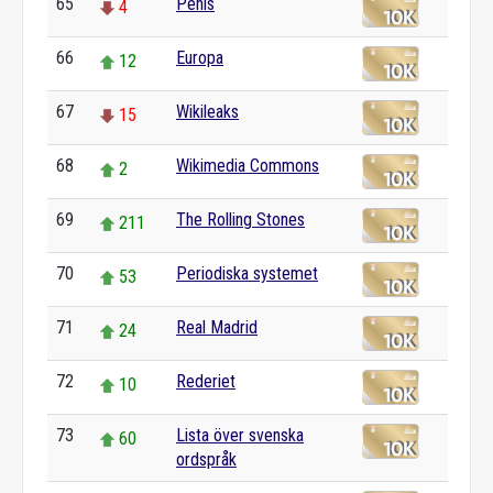
65
Penis
4
66
Europa
12
67
Wikileaks
15
68
Wikimedia Commons
2
69
The Rolling Stones
211
70
Periodiska systemet
53
71
Real Madrid
24
72
Rederiet
10
73
Lista över svenska
60
ordspråk