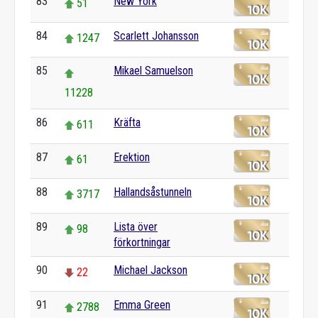
83
New York
51
84
Scarlett Johansson
1247
85
Mikael Samuelson
11228
86
Kräfta
611
87
Erektion
61
88
Hallandsåstunneln
3717
89
Lista över
98
förkortningar
90
Michael Jackson
22
91
Emma Green
2788