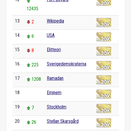
12435
13
Wikipedia
2
14
USA
6
15
Elitteori
8
16
Sverigedemokraterna
225
17
Ramadan
1208
18
Eminem
0
19
Stockholm
7
20
Stellan Skarsgård
26