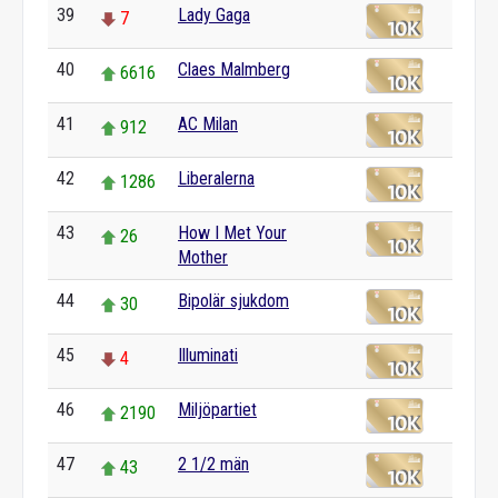
39
Lady Gaga
7
40
Claes Malmberg
6616
41
AC Milan
912
42
Liberalerna
1286
43
How I Met Your
26
Mother
44
Bipolär sjukdom
30
45
Illuminati
4
46
Miljöpartiet
2190
47
2 1/2 män
43