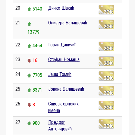
20
Динко Шакић
5140
21
Оливера Балашевић
13779
22
Горан Даничић
4464
23
Стефан Немања
16
24
Јаша Томић
7705
25
Јована Балашевић
8371
26
Списак српских
8
имена
27
Предраг
900
Антонијевић