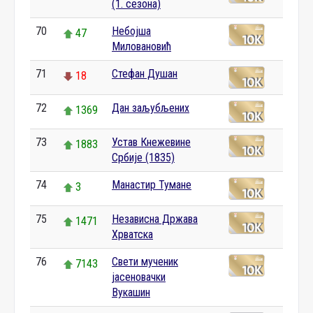
(1. сезона)
70
Небојша
47
Миловановић
71
Стефан Душан
18
72
Дан заљубљених
1369
73
Устав Кнежевине
1883
Србије (1835)
74
Манастир Тумане
3
75
Независна Држава
1471
Хрватска
76
Свети мученик
7143
јасеновачки
Вукашин