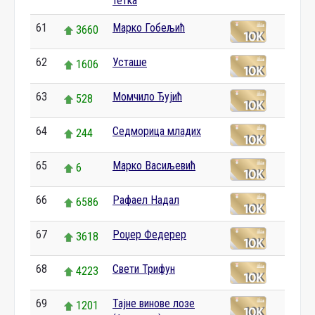
тетка
61
Марко Гобељић
3660
62
Усташе
1606
63
Момчило Ђујић
528
64
Седморица младих
244
65
Марко Васиљевић
6
66
Рафаел Надал
6586
67
Роџер Федерер
3618
68
Свети Трифун
4223
69
Тајне винове лозе
1201