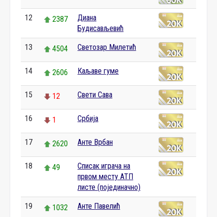
12
Диана
2387
Будисављевић
13
Светозар Милетић
4504
14
Каљаве гуме
2606
15
Свети Сава
12
16
Србија
1
17
Анте Врбан
2620
18
Списак играча на
49
првом месту АТП
листе (појединачно)
19
Анте Павелић
1032