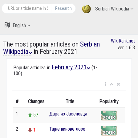
Research
Serbian Wikipedia
English
WikiRank.net
The most popular articles on
Serbian
ver. 1.6.3
Wikipedia
in February 2021
February 2021
Popular articles in
(1-
100)
#
Changes
Title
Popularity
1
Дара из Јасеновца
57
2
Тајне винове лозе
1