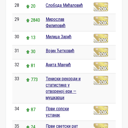
28
Слобода Мићаловић
20
29
Мирослав
2840
Филиповић
30
Милица Зарић
13
31
Војин Ћетковић
30
32
Анита Манчић
81
33
Тениски рекорди и
773
статистике у
отвореној ери —
мушкарци
34
Први српски
87
устанак
35
Први светски рат
24