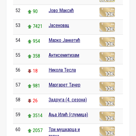
52
Јово Максић
90
53
Јасеновац
7421
54
Марко Јанкетић
954
55
Антисемитизам
358
56
Никола Тесла
18
57
Маргарет Тачер
981
58
Задруга (4. сезона)
26
59
Ања Илић (глумица)
3514
60
Три мушкарца и
2057