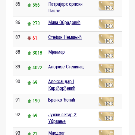
85
Патријарх српски
556
Павле
86
Мина Обрадовић
273
87
Стефан Немањић
61
88
Мјанмар
3018
89
Алојзије Степинац
4022
90
Александар I
69
Карађорђевић
91
Бранко Ћопић
190
92
Јужни ветар 2:
69
Убрзање
93
Миодраг
21