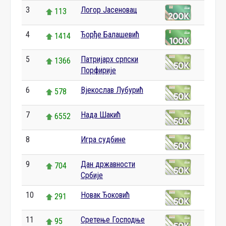
3
Логор Јасеновац
113
4
Ђорђе Балашевић
1414
5
Патријарх српски
1366
Порфирије
6
Вјекослав Лубурић
578
7
Нада Шакић
6552
8
Игра судбине
0
9
Дан државности
704
Србије
10
Новак Ђоковић
291
11
Сретење Господње
95