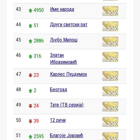
43
Име народа
4950
44
Други светски рат
51
45
Љубо Милош
2886
46
Златан
316
Ибрахимовић
47
Карлес Пуџдемон
23
48
Београд
2
49
Тате (ТВ серија)
24
50
12 речи
39
51
Благоје Јововић
2595