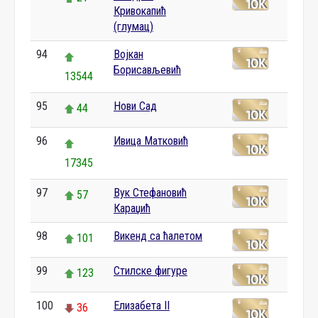
Кривокапић
(глумац)
94
Војкан
Борисављевић
13544
95
Нови Сад
44
96
Ивица Матковић
17345
97
Вук Стефановић
57
Караџић
98
Викенд са ћалетом
101
99
Стилске фигуре
123
100
Елизабета II
36