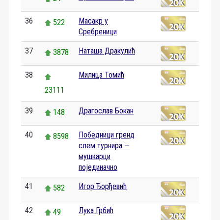
36
Масакр у
522
Сребреници
37
Наташа Дракулић
3878
38
Милица Томић
23111
39
Драгослав Бокан
148
40
Победници гренд
8598
слем турнира —
мушкарци
појединачно
41
Игор Ђорђевић
582
42
Лука Грбић
49