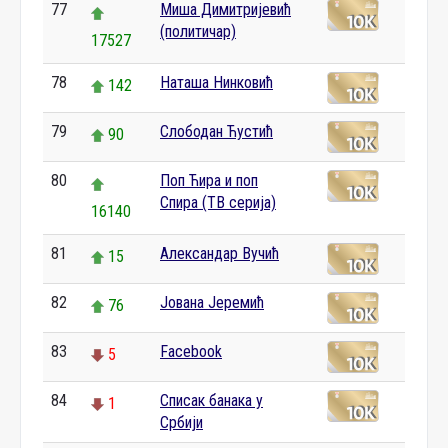
77
Миша Димитријевић
(политичар)
17527
78
Наташа Нинковић
142
79
Слободан Ћустић
90
80
Поп Ћира и поп
Спира (ТВ серија)
16140
81
Александар Вучић
15
82
Јована Јеремић
76
83
Facebook
5
84
Списак банака у
1
Србији