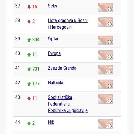
37
Seks
15
38
Lista gradova u Bosni
3
i Hercegovini
39
Šiptar
304
40
Evropa
11
41
Zvezde Granda
701
42
Halkidiki
177
43
Socijalistička
11
Federativna
Republika Jugoslavija
44
Niš
2