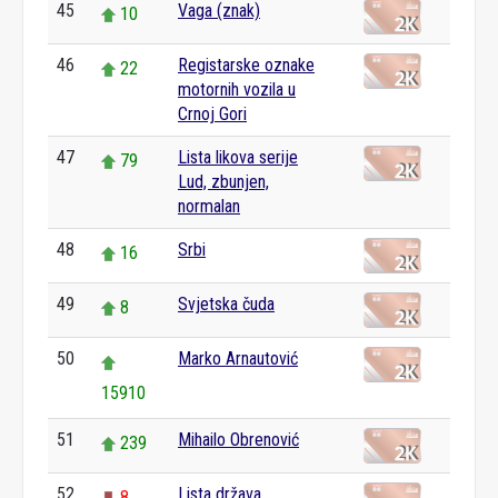
45
Vaga (znak)
10
46
Registarske oznake
22
motornih vozila u
Crnoj Gori
47
Lista likova serije
79
Lud, zbunjen,
normalan
48
Srbi
16
49
Svjetska čuda
8
50
Marko Arnautović
15910
51
Mihailo Obrenović
239
52
Lista država
8