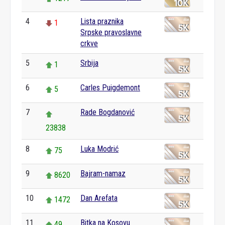
4
Lista praznika
1
Srpske pravoslavne
crkve
5
Srbija
1
6
Carles Puigdemont
5
7
Rade Bogdanović
23838
8
Luka Modrić
75
9
Bajram-namaz
8620
10
Dan Arefata
1472
11
Bitka na Kosovu
49