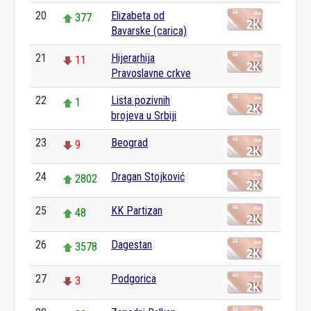
20
Elizabeta od
377
Bavarske (carica)
21
Hijerarhija
11
Pravoslavne crkve
22
Lista pozivnih
1
brojeva u Srbiji
23
Beograd
9
24
Dragan Stojković
2802
25
KK Partizan
48
26
Dagestan
3578
27
Podgorica
3