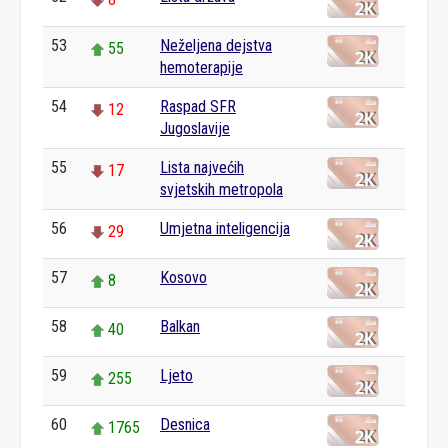
53
Neželjena dejstva
55
hemoterapije
54
Raspad SFR
12
Jugoslavije
55
Lista najvećih
17
svjetskih metropola
56
Umjetna inteligencija
29
57
Kosovo
8
58
Balkan
40
59
Ljeto
255
60
Desnica
1765