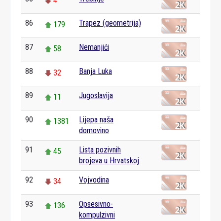
4
86
Trapez (geometrija)
179
87
Nemanjići
58
88
Banja Luka
32
89
Jugoslavija
11
90
Lijepa naša
1381
domovino
91
Lista pozivnih
45
brojeva u Hrvatskoj
92
Vojvodina
34
93
Opsesivno-
136
kompulzivni