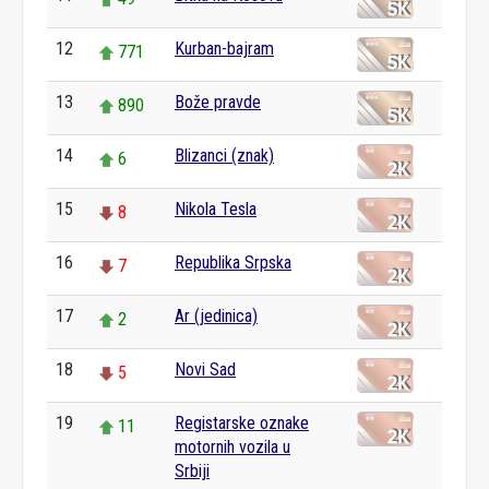
12
Kurban-bajram
771
13
Bože pravde
890
14
Blizanci (znak)
6
15
Nikola Tesla
8
16
Republika Srpska
7
17
Ar (jedinica)
2
18
Novi Sad
5
19
Registarske oznake
11
motornih vozila u
Srbiji