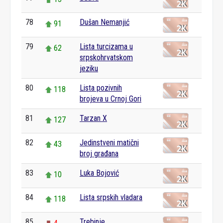
78
Dušan Nemanjić
91
79
Lista turcizama u
62
srpskohrvatskom
jeziku
80
Lista pozivnih
118
brojeva u Crnoj Gori
81
Tarzan X
127
82
Jedinstveni matični
43
broj građana
83
Luka Bojović
10
84
Lista srpskih vladara
118
85
Trebinje