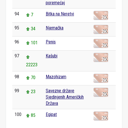
poremećaj
94
Bitka na Neretvi
7
95
Njemačka
34
96
Penis
101
97
Kašubi
22223
98
Mazohizam
70
99
Savezne države
23
Sjedinjenih Američkih
Država
100
Egipat
85