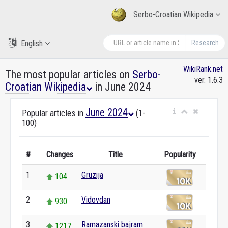
Serbo-Croatian Wikipedia
English
Research
WikiRank.net
The most popular articles on
Serbo-
ver. 1.6.3
Croatian Wikipedia
in June 2024
June 2024
Popular articles in
(1-
100)
#
Changes
Title
Popularity
1
Gruzija
104
2
Vidovdan
930
3
Ramazanski bajram
1217