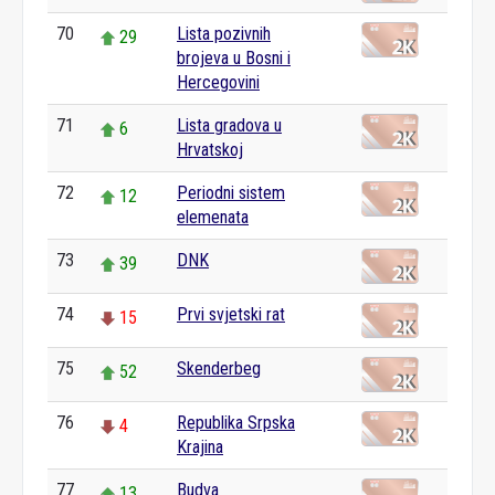
70
Lista pozivnih
29
brojeva u Bosni i
Hercegovini
71
Lista gradova u
6
Hrvatskoj
72
Periodni sistem
12
elemenata
73
DNK
39
74
Prvi svjetski rat
15
75
Skenderbeg
52
76
Republika Srpska
4
Krajina
77
Budva
13