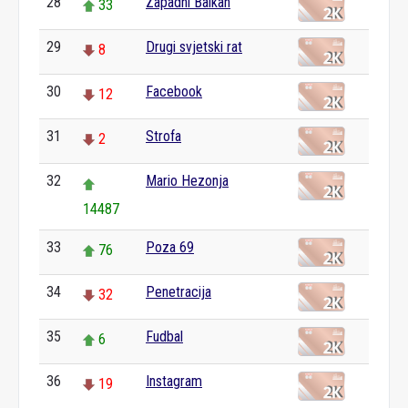
28
Zapadni Balkan
33
29
Drugi svjetski rat
8
30
Facebook
12
31
Strofa
2
32
Mario Hezonja
14487
33
Poza 69
76
34
Penetracija
32
35
Fudbal
6
36
Instagram
19