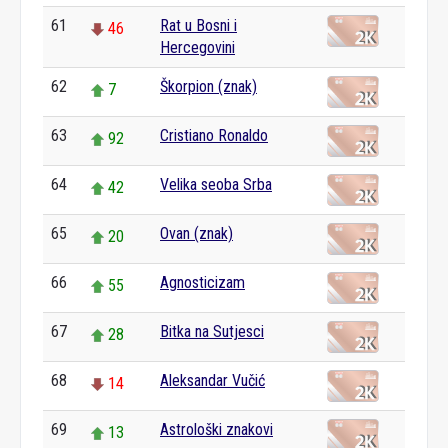
61
Rat u Bosni i
46
Hercegovini
62
Škorpion (znak)
7
63
Cristiano Ronaldo
92
64
Velika seoba Srba
42
65
Ovan (znak)
20
66
Agnosticizam
55
67
Bitka na Sutjesci
28
68
Aleksandar Vučić
14
69
Astrološki znakovi
13