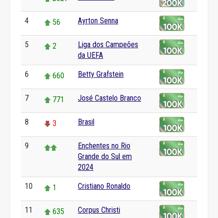
4
Ayrton Senna
56
5
Liga dos Campeões
2
da UEFA
6
Betty Grafstein
660
7
José Castelo Branco
771
8
Brasil
3
9
Enchentes no Rio
Grande do Sul em
2024
10
Cristiano Ronaldo
1
11
Corpus Christi
635