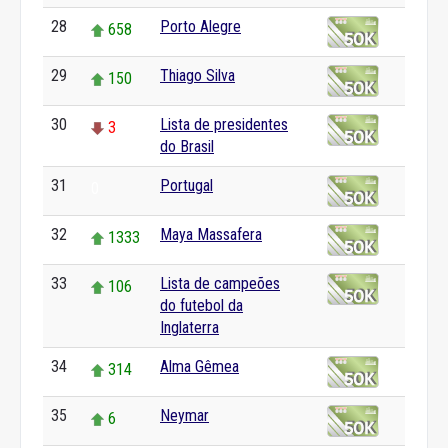
28
Porto Alegre
658
29
Thiago Silva
150
30
Lista de presidentes
3
do Brasil
31
Portugal
0
32
Maya Massafera
1333
33
Lista de campeões
106
do futebol da
Inglaterra
34
Alma Gêmea
314
35
Neymar
6