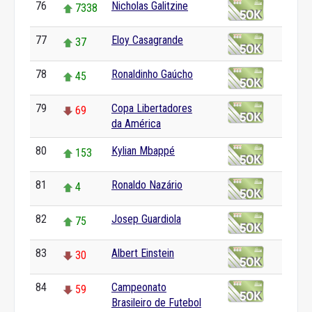
76
Nicholas Galitzine
7338
77
Eloy Casagrande
37
78
Ronaldinho Gaúcho
45
79
Copa Libertadores
69
da América
80
Kylian Mbappé
153
81
Ronaldo Nazário
4
82
Josep Guardiola
75
83
Albert Einstein
30
84
Campeonato
59
Brasileiro de Futebol