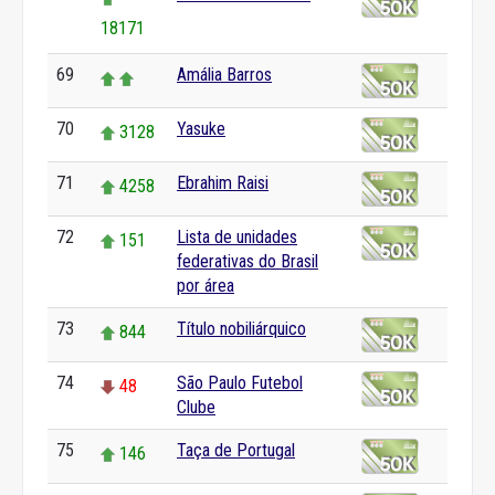
18171
69
Amália Barros
70
Yasuke
3128
71
Ebrahim Raisi
4258
72
Lista de unidades
151
federativas do Brasil
por área
73
Título nobiliárquico
844
74
São Paulo Futebol
48
Clube
75
Taça de Portugal
146