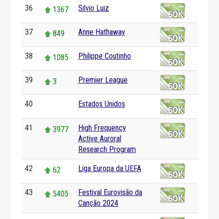
36
Silvio Luiz
1367
37
Anne Hathaway
849
38
Philippe Coutinho
1085
39
Premier League
3
40
Estados Unidos
0
41
High Frequency
3977
Active Auroral
Research Program
42
Liga Europa da UEFA
62
43
Festival Eurovisão da
5405
Canção 2024