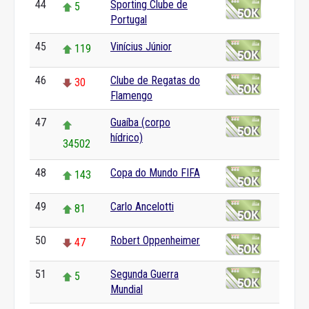
44
Sporting Clube de
5
Portugal
45
Vinícius Júnior
119
46
Clube de Regatas do
30
Flamengo
47
Guaíba (corpo
hídrico)
34502
48
Copa do Mundo FIFA
143
49
Carlo Ancelotti
81
50
Robert Oppenheimer
47
51
Segunda Guerra
5
Mundial