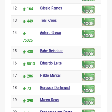
12
Cássio Ramos
164
13
Toni Kroos
449
14
Antero Greco
75026
15
Baby Reindeer
430
16
Eduardo Leite
5013
17
Pablo Marçal
286
18
Borussia Dortmund
73
19
Marco Reus
398