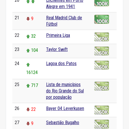
20
Enchentes em Porto
Alegre em 1941
21
Real Madrid Club de
9
Fútbol
22
Primeira Liga
32
23
Taylor Swift
104
24
Lagoa dos Patos
16124
25
Lista de municípios
717
do Rio Grande do Sul
por população
26
Bayer 04 Leverkusen
22
27
Sebastião Bugalho
9