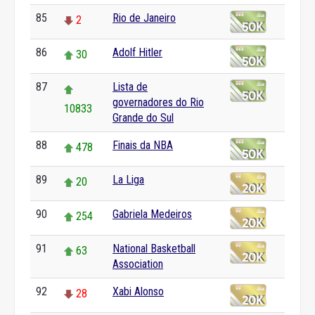
85
Rio de Janeiro
2
86
Adolf Hitler
30
87
Lista de
governadores do Rio
10833
Grande do Sul
88
Finais da NBA
478
89
La Liga
20
90
Gabriela Medeiros
254
91
National Basketball
63
Association
92
Xabi Alonso
28