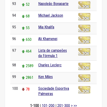
93
Napoleão Bonaparte
52
94
Michael Jackson
68
95
Mia Khalifa
55
96
Ali Khamenei
650
97
Lista de campeões
464
da Fórmula 1
98
Charles Leclerc
2589
99
Ken Miles
2861
100
Sociedade Esportiva
78
Palmeiras
1-100
|
101-200
|
201-300
>
>>