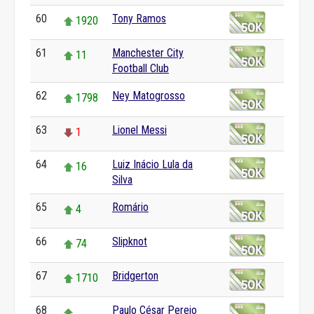
60
Tony Ramos
1920
61
Manchester City
11
Football Club
62
Ney Matogrosso
1798
63
Lionel Messi
1
64
Luiz Inácio Lula da
16
Silva
65
Romário
4
66
Slipknot
74
67
Bridgerton
1710
68
Paulo César Pereio