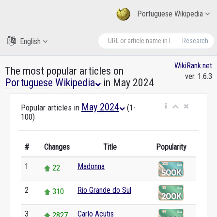
Portuguese Wikipedia
English
Research
WikiRank.net
The most popular articles on
ver. 1.6.3
Portuguese Wikipedia
in May 2024
May 2024
Popular articles in
(1-
100)
#
Changes
Title
Popularity
1
Madonna
22
2
Rio Grande do Sul
310
3
Carlo Acutis
2827