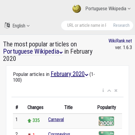
Portuguese Wikipedia
English
Research
WikiRank.net
The most popular articles on
ver. 1.6.3
Portuguese Wikipedia
in February
2020
February 2020
Popular articles in
(1-
100)
#
Changes
Title
Popularity
1
Carnaval
335
2
Coronavírus