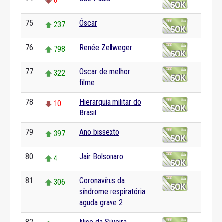
8
75
Óscar
237
76
Renée Zellweger
798
77
Oscar de melhor
322
filme
78
Hierarquia militar do
10
Brasil
79
Ano bissexto
397
80
Jair Bolsonaro
4
81
Coronavírus da
306
síndrome respiratória
aguda grave 2
82
Nise da Silveira