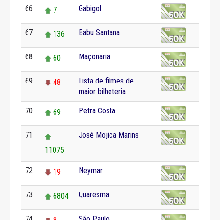
66
Gabigol
7
67
Babu Santana
136
68
Maçonaria
60
69
Lista de filmes de
48
maior bilheteria
70
Petra Costa
69
71
José Mojica Marins
11075
72
Neymar
19
73
Quaresma
6804
74
São Paulo