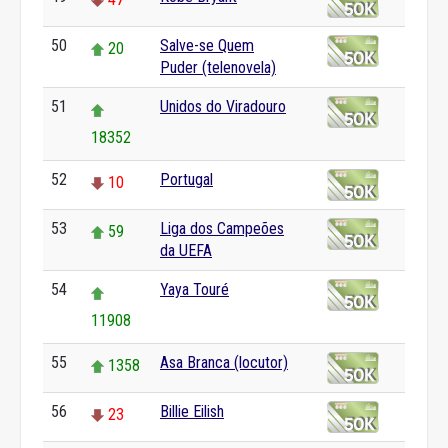
50
Salve-se Quem
20
Puder (telenovela)
51
Unidos do Viradouro
18352
52
Portugal
10
53
Liga dos Campeões
59
da UEFA
54
Yaya Touré
11908
55
Asa Branca (locutor)
1358
56
Billie Eilish
23