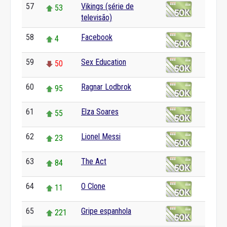
57
Vikings (série de
53
televisão)
58
Facebook
4
59
Sex Education
50
60
Ragnar Lodbrok
95
61
Elza Soares
55
62
Lionel Messi
23
63
The Act
84
64
O Clone
11
65
Gripe espanhola
221