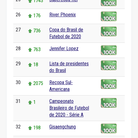
1743
26
River Phoenix
176
27
Copa do Brasil de
736
Futebol de 2020
28
Jennifer Lopez
763
29
Lista de presidentes
18
do Brasil
30
Recopa Sul-
2075
Americana
31
Campeonato
1
Brasileiro de Futebol
de 2020 - Série A
32
Gisaengchung
198