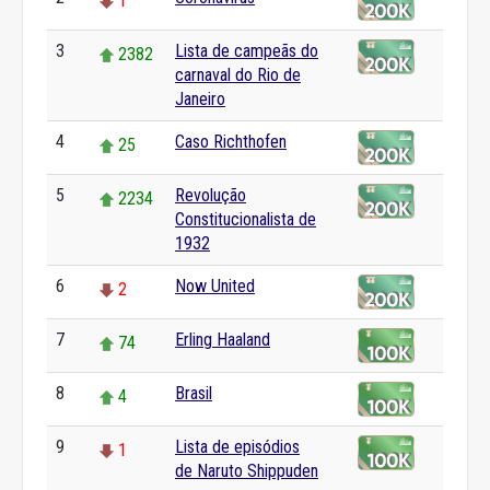
1
3
Lista de campeãs do
2382
carnaval do Rio de
Janeiro
4
Caso Richthofen
25
5
Revolução
2234
Constitucionalista de
1932
6
Now United
2
7
Erling Haaland
74
8
Brasil
4
9
Lista de episódios
1
de Naruto Shippuden