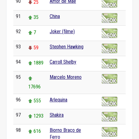
90
Amor de Mãe
25
91
China
35
92
Joker (filme)
7
93
Stephen Hawking
59
94
Carroll Shelby
1889
95
Marcelo Moreno
17696
96
Arlequina
555
97
Shakira
1293
98
Biorno Braço de
616
Ferro