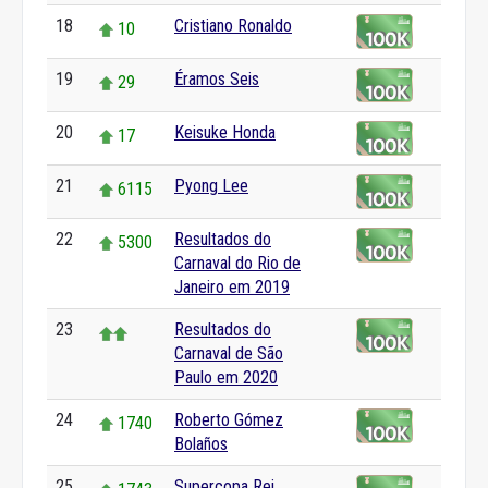
18
Cristiano Ronaldo
10
19
Éramos Seis
29
20
Keisuke Honda
17
21
Pyong Lee
6115
22
Resultados do
5300
Carnaval do Rio de
Janeiro em 2019
23
Resultados do
Carnaval de São
Paulo em 2020
24
Roberto Gómez
1740
Bolaños
25
Supercopa Rei