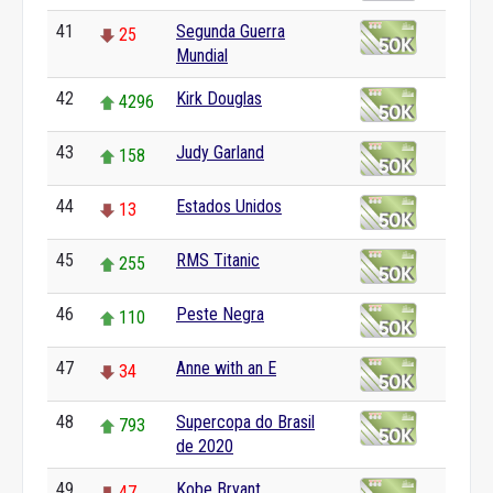
41
Segunda Guerra
25
Mundial
42
Kirk Douglas
4296
43
Judy Garland
158
44
Estados Unidos
13
45
RMS Titanic
255
46
Peste Negra
110
47
Anne with an E
34
48
Supercopa do Brasil
793
de 2020
49
Kobe Bryant
47