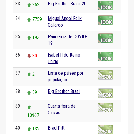
33
Big Brother Brasil 20
262
34
Miguel Ángel Félix
7759
Gallardo
35
Pandemia de COVID-
193
19
36
Isabel II do Reino
30
Unido
37
Lista de países por
2
população
38
Big Brother Brasil
39
39
Quarta-feira de
Cinzas
13967
40
Brad Pitt
132