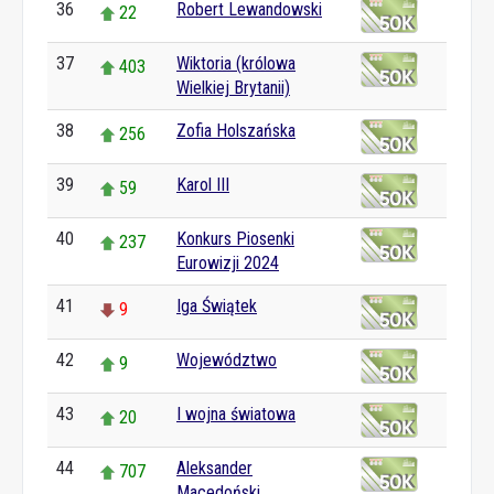
36
Robert Lewandowski
22
37
Wiktoria (królowa
403
Wielkiej Brytanii)
38
Zofia Holszańska
256
39
Karol III
59
40
Konkurs Piosenki
237
Eurowizji 2024
41
Iga Świątek
9
42
Województwo
9
43
I wojna światowa
20
44
Aleksander
707
Macedoński