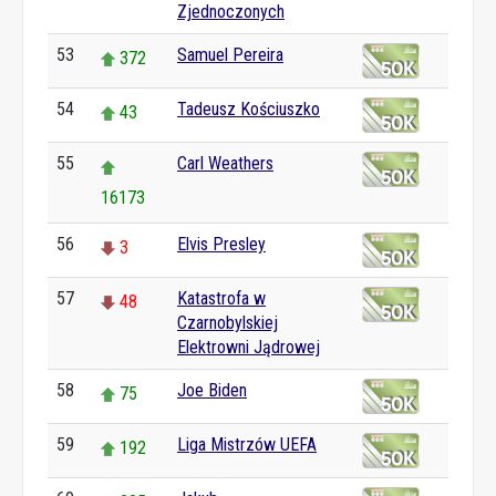
Zjednoczonych
53
Samuel Pereira
372
54
Tadeusz Kościuszko
43
55
Carl Weathers
16173
56
Elvis Presley
3
57
Katastrofa w
48
Czarnobylskiej
Elektrowni Jądrowej
58
Joe Biden
75
59
Liga Mistrzów UEFA
192