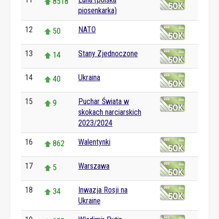
8518
piosenkarka)
12
NATO
50
13
Stany Zjednoczone
14
14
Ukraina
40
15
Puchar Świata w
9
skokach narciarskich
2023/2024
16
Walentynki
862
17
Warszawa
5
18
Inwazja Rosji na
34
Ukrainę