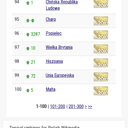
94
Chińska Republika
1
Ludowa
95
Charp
96
Popielec
3287
97
Wielka Brytania
10
98
Hiszpania
21
99
Unia Europejska
72
100
Malta
5
1-100
|
101-200
|
201-300
>
>>
Topical rankings for Polish Wikipedia