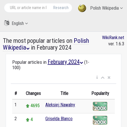
Research
Polish Wikipedia
English
WikiRank.net
The most popular articles on
Polish
ver. 1.6.3
Wikipedia
in February 2024
February 2024
Popular articles in
(1-
100)
#
Changes
Title
Popularity
1
Aleksiej Nawalny
4695
2
Griselda Blanco
4