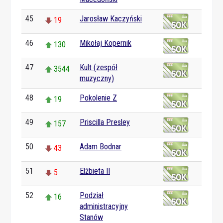
45
Jarosław Kaczyński
19
46
Mikołaj Kopernik
130
47
Kult (zespół
3544
muzyczny)
48
Pokolenie Z
19
49
Priscilla Presley
157
50
Adam Bodnar
43
51
Elżbieta II
5
52
Podział
16
administracyjny
Stanów