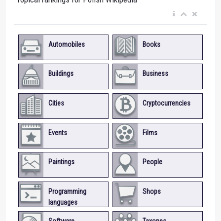
Automobiles
Books
Buildings
Business
Cities
Cryptocurrencies
Events
Films
Paintings
People
Programming
Shops
languages
Software
Taxones