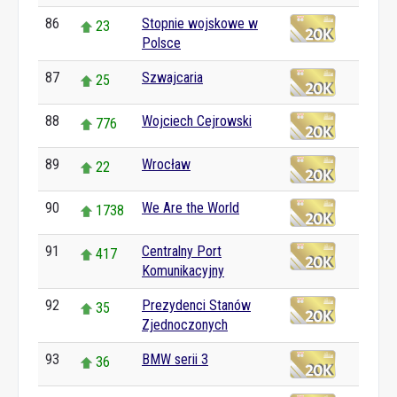
86
Stopnie wojskowe w
23
Polsce
87
Szwajcaria
25
88
Wojciech Cejrowski
776
89
Wrocław
22
90
We Are the World
1738
91
Centralny Port
417
Komunikacyjny
92
Prezydenci Stanów
35
Zjednoczonych
93
BMW serii 3
36