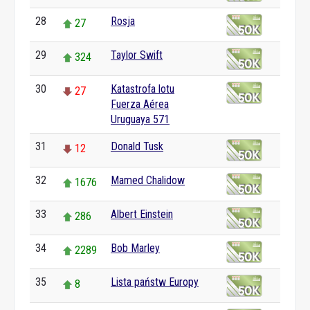
28
Rosja
27
29
Taylor Swift
324
30
Katastrofa lotu
27
Fuerza Aérea
Uruguaya 571
31
Donald Tusk
12
32
Mamed Chalidow
1676
33
Albert Einstein
286
34
Bob Marley
2289
35
Lista państw Europy
8