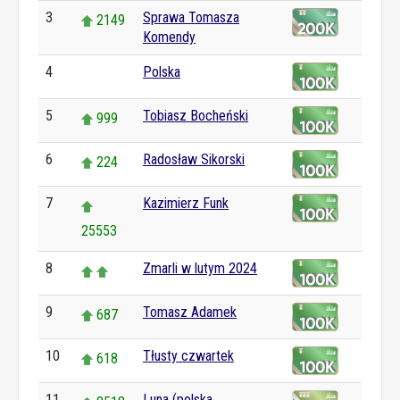
3
Sprawa Tomasza
2149
Komendy
4
Polska
0
5
Tobiasz Bocheński
999
6
Radosław Sikorski
224
7
Kazimierz Funk
25553
8
Zmarli w lutym 2024
9
Tomasz Adamek
687
10
Tłusty czwartek
618
11
Luna (polska