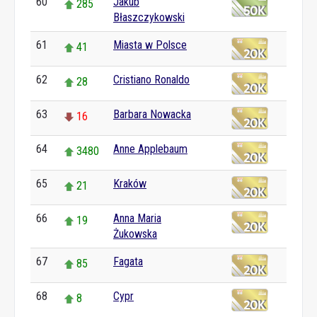
60
Jakub
285
Błaszczykowski
61
Miasta w Polsce
41
62
Cristiano Ronaldo
28
63
Barbara Nowacka
16
64
Anne Applebaum
3480
65
Kraków
21
66
Anna Maria
19
Żukowska
67
Fagata
85
68
Cypr
8