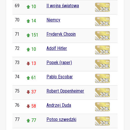
69
II wojna światowa
10
70
Niemcy
14
71
Fryderyk Chopin
151
72
Adolf Hitler
10
73
Popek (raper)
13
74
Pablo Escobar
61
75
Robert Oppenheimer
37
76
Andrzej Duda
58
77
Potop szwedzki
77