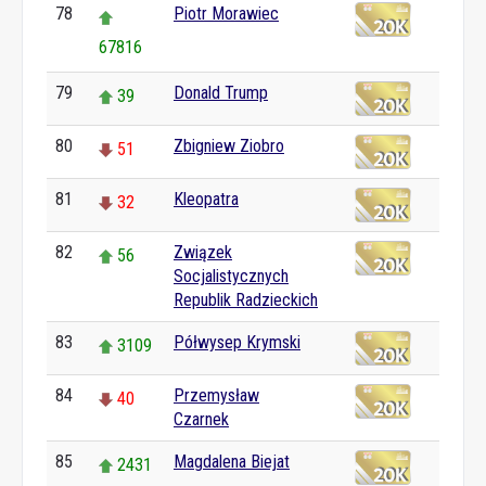
78
Piotr Morawiec
67816
79
Donald Trump
39
80
Zbigniew Ziobro
51
81
Kleopatra
32
82
Związek
56
Socjalistycznych
Republik Radzieckich
83
Półwysep Krymski
3109
84
Przemysław
40
Czarnek
85
Magdalena Biejat
2431