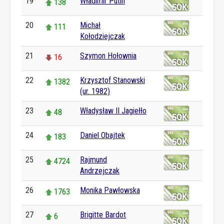
19
Władimir Putin
138
20
Michał
111
Kołodziejczak
21
Szymon Hołownia
16
22
Krzysztof Stanowski
1382
(ur. 1982)
23
Władysław II Jagiełło
48
24
Daniel Obajtek
183
25
Rajmund
4724
Andrzejczak
26
Monika Pawłowska
1763
27
Brigitte Bardot
6