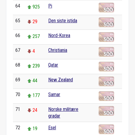
64
Pi
925
65
Den siste istida
29
66
Nord-Korea
257
67
Christiania
4
68
Qatar
239
69
New Zealand
44
70
Samar
177
71
Norske militære
24
gradar
72
Esel
19