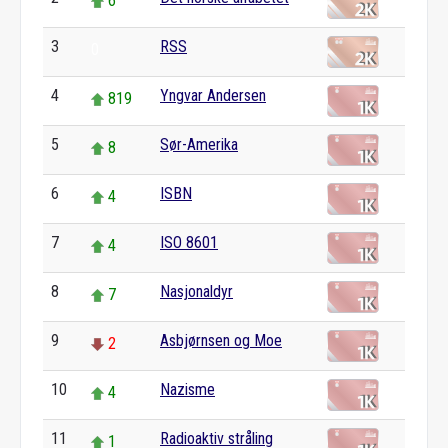
6
3
RSS
0
4
Yngvar Andersen
819
5
Sør-Amerika
8
6
ISBN
4
7
ISO 8601
4
8
Nasjonaldyr
7
9
Asbjørnsen og Moe
2
10
Nazisme
4
11
Radioaktiv stråling
1