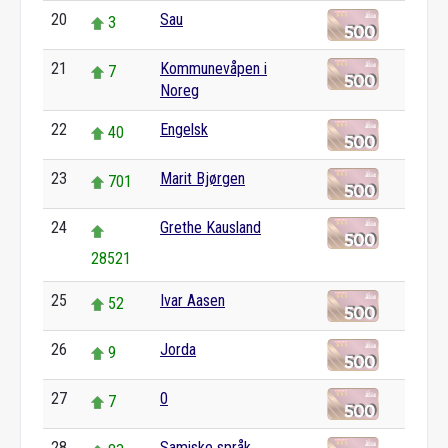
20
Sau
3
21
Kommunevåpen i
7
Noreg
22
Engelsk
40
23
Marit Bjørgen
701
24
Grethe Kausland
28521
25
Ivar Aasen
52
26
Jorda
9
27
0
7
28
Samiske språk