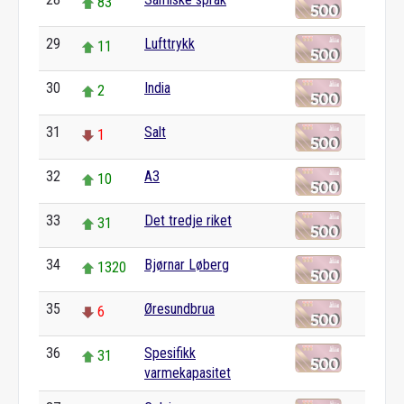
83
29
Lufttrykk
11
30
India
2
31
Salt
1
32
A3
10
33
Det tredje riket
31
34
Bjørnar Løberg
1320
35
Øresundbrua
6
36
Spesifikk
31
varmekapasitet