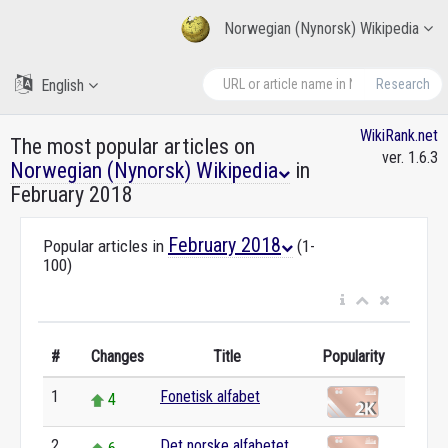
Norwegian (Nynorsk) Wikipedia
English
Research
WikiRank.net
The most popular articles on
ver. 1.6.3
Norwegian (Nynorsk) Wikipedia
in
February 2018
February 2018
Popular articles in
(1-
100)
#
Changes
Title
Popularity
1
Fonetisk alfabet
4
2
Det norske alfabetet