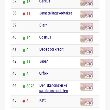
37
Celsius
18
38
Jamstellingsvedtaket
11
39
Bjørn
0
40
Cosinus
19
41
Debet og kredit
9
42
Japan
11
43
Urfolk
8
44
Den skandinaviske
8078
samfunnsmodellen
45
Katt
8