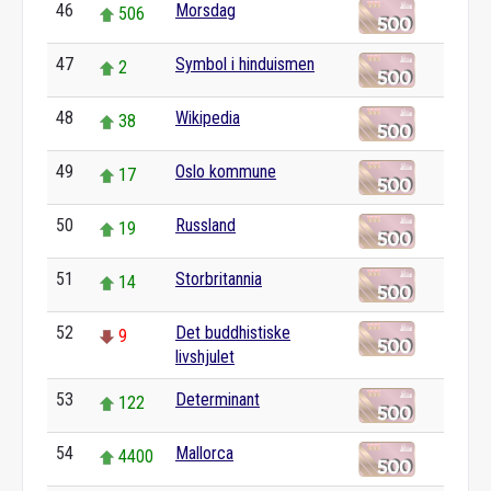
46
Morsdag
506
47
Symbol i hinduismen
2
48
Wikipedia
38
49
Oslo kommune
17
50
Russland
19
51
Storbritannia
14
52
Det buddhistiske
9
livshjulet
53
Determinant
122
54
Mallorca
4400