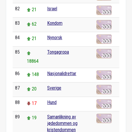
82
Israel
21
83
Kondom
62
84
Nynorsk
21
85
Tongagropa
18864
86
Nasjonalidrettar
148
87
Sverige
20
88
Hund
17
89
Samanlikning av
19
jødedommen og
kristendommen