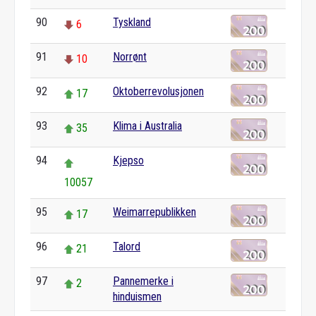
90
Tyskland
6
91
Norrønt
10
92
Oktoberrevolusjonen
17
93
Klima i Australia
35
94
Kjepso
10057
95
Weimarrepublikken
17
96
Talord
21
97
Pannemerke i
2
hinduismen