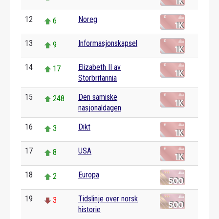
12
Noreg
6
13
Informasjonskapsel
9
14
Elizabeth II av
17
Storbritannia
15
Den samiske
248
nasjonaldagen
16
Dikt
3
17
USA
8
18
Europa
2
19
Tidslinje over norsk
3
historie