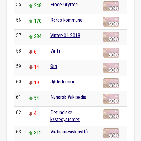
55
Frode Grytten
248
56
Røros kommune
170
57
Vinter-OL 2018
284
58
Wi-Fi
6
59
Ørn
14
60
Jødedommen
19
61
Nynorsk Wikipedia
54
62
Det indiske
4
kastesystemet
63
Vietnamesisk nyttår
312