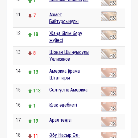
1
11
Ахмет
7
Байтұрсынұлы
12
Жаңа білім беру
18
жүйесі
13
Шоқан Шыңғысұлы
8
Уәлиханов
14
Америка Құрама
13
Штаттары
15
Солтүстік Америка
113
16
Қазақ әдебиеті
1
17
Арал теңізі
19
18
Әбу Насыр Әл-
11