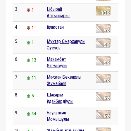
3
Ыбырай
1
Алтынсарин
4
Қазақстан
1
5
Мұхтар Омарханұлы
1
Әуезов
6
Махамбет
13
Өтемісұлы
7
Мағжан Бекенұлы
11
Жұмабаев
8
Шәкәрім
6
Құдайбердіұлы
9
Бауыржан
44
Момышұлы
10
Жамбыл Жабайұлы