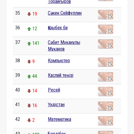
Торайғыров
35
Сәкен Сейфуллин
19
36
Қазыбек би
12
37
Сәбит Мұқанұлы
141
Мұқанов
38
Компьютер
9
39
Каспий теңізі
44
40
Ресей
14
41
Үндістан
16
42
Математика
2
43
Бердібек