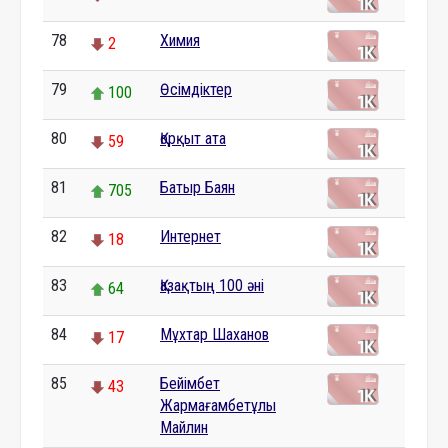
78
Химия
2
79
Өсімдіктер
100
80
Қорқыт ата
59
81
Батыр Баян
705
82
Интернет
18
83
Қазақтың 100 әні
64
84
Мұхтар Шаханов
17
85
Бейімбет
43
Жармағамбетұлы
Майлин