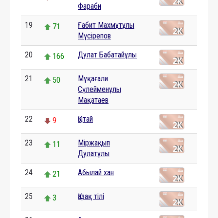
Фараби
19
Ғабит Махмұтұлы
71
Мүсірепов
20
Дулат Бабатайұлы
166
21
Мұқағали
50
Сүлейменұлы
Мақатаев
22
Қытай
9
23
Міржақып
11
Дулатұлы
24
Абылай хан
21
25
Қазақ тілі
3