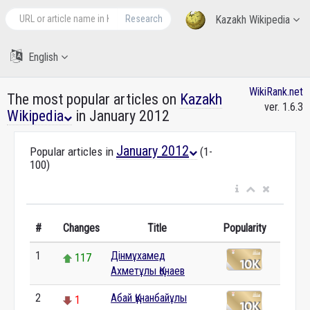
Research
Kazakh Wikipedia
English
WikiRank.net
The most popular articles on
Kazakh
ver. 1.6.3
Wikipedia
in January 2012
January 2012
Popular articles in
(1-
100)
#
Changes
Title
Popularity
1
Дінмұхамед
117
Ахметұлы Қонаев
2
Абай Құнанбайұлы
1