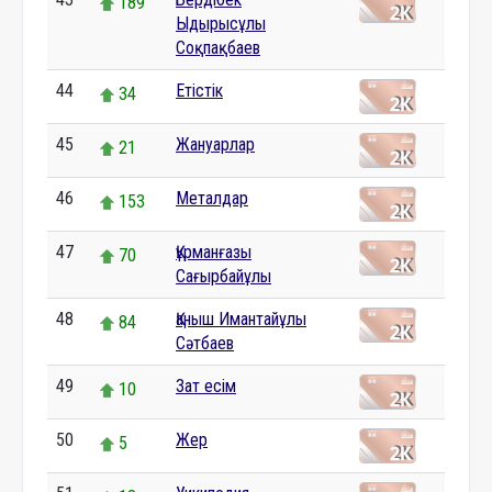
189
Ыдырысұлы
Соқпақбаев
44
Етістік
34
45
Жануарлар
21
46
Металдар
153
47
Құрманғазы
70
Сағырбайұлы
48
Қаныш Имантайұлы
84
Сәтбаев
49
Зат есім
10
50
Жер
5