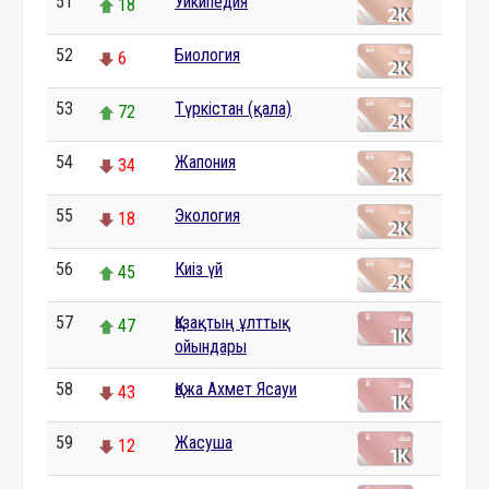
51
Уикипедия
18
52
Биология
6
53
Түркістан (қала)
72
54
Жапония
34
55
Экология
18
56
Киіз үй
45
57
Қазақтың ұлттық
47
ойындары
58
Қожа Ахмет Ясауи
43
59
Жасуша
12