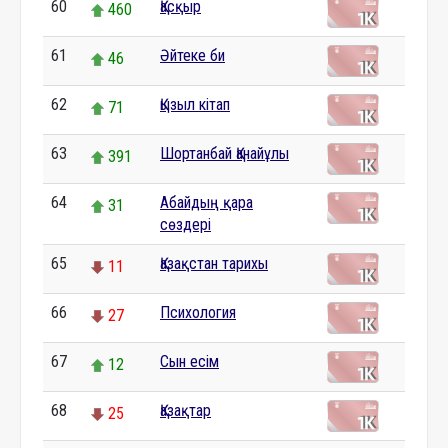
60
Қасқыр
460
61
Әйтеке би
46
62
Қызыл кітап
71
63
Шортанбай Қанайұлы
391
64
Абайдың қара
31
сөздері
65
Қазақстан тарихы
11
66
Психология
27
67
Сын есім
12
68
Қазақтар
25