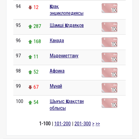
94
Қазақ
12
энциклопедиясы
95
Шәмші Қалдаяқов
287
96
Канада
168
97
Мәдениеттану
11
98
Африка
52
99
Мұнай
67
100
Шығыс Қазақстан
54
облысы
1-100
|
101-200
|
201-300
>
>>