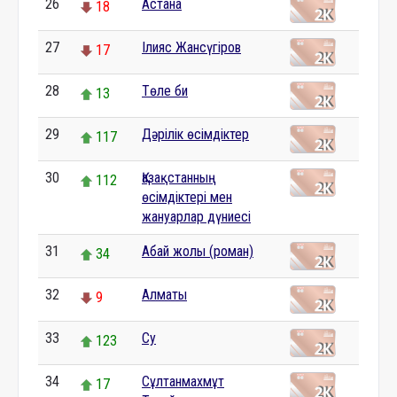
26
Астана
18
27
Ілияс Жансүгіров
17
28
Төле би
13
29
Дәрілік өсімдіктер
117
30
Қазақстанның
112
өсімдіктері мен
жануарлар дүниесі
31
Абай жолы (роман)
34
32
Алматы
9
33
Су
123
34
Сұлтанмахмұт
17