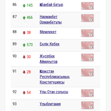
86
Қабанбай батыр
145
87
Нарманбет
466
Орманбетұлы
88
Мемлекет
38
89
Еңлік-Кебек
573
90
Жүсіпбек
30
Аймауытов
91
Қазақстан
28
Республикасының
Конституциясы
92
Ұлы Отан соғысы
54
93
Ұлыбритания
0