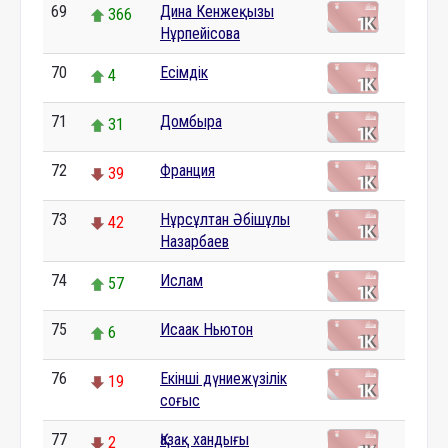
69
Дина Кенжеқызы
366
Нұрпейісова
70
Есімдік
4
71
Домбыра
31
72
Франция
39
73
Нұрсұлтан Әбішұлы
42
Назарбаев
74
Ислам
57
75
Исаак Ньютон
6
76
Екінші дүниежүзілік
19
соғыс
77
Қазақ хандығы
2