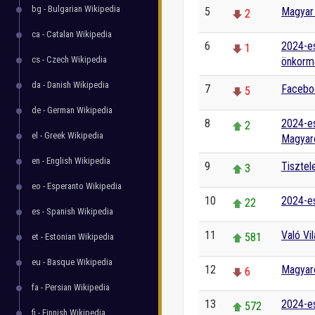
bg - Bulgarian Wikipedia
5
Magyar 
2
ca - Catalan Wikipedia
6
2024-e
1
cs - Czech Wikipedia
önkormá
da - Danish Wikipedia
7
Facebo
5
de - German Wikipedia
8
2024-es
2
el - Greek Wikipedia
Magyar
en - English Wikipedia
9
Tisztel
3
eo - Esperanto Wikipedia
10
2024-es
22
es - Spanish Wikipedia
11
Való Vi
581
et - Estonian Wikipedia
eu - Basque Wikipedia
12
Magyar
6
fa - Persian Wikipedia
13
2024-es
572
fi - Finnish Wikipedia