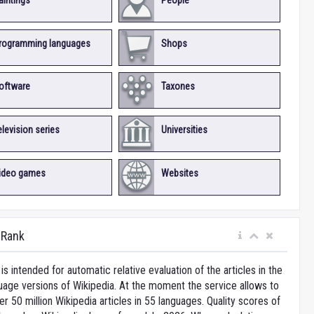
aintings
People
rogramming languages
Shops
oftware
Taxones
elevision series
Universities
ideo games
Websites
iRank
is intended for automatic relative evaluation of the articles in the
uage versions of Wikipedia. At the moment the service allows to
 50 million Wikipedia articles in 55 languages. Quality scores of