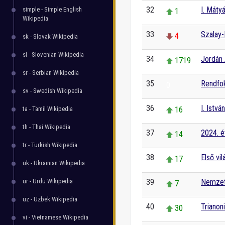
32
I. Máty
simple - Simple English
1
Wikipedia
33
Szalay-
4
sk - Slovak Wikipedia
sl - Slovenian Wikipedia
34
Jordán 
1719
sr - Serbian Wikipedia
35
Rendfo
0
sv - Swedish Wikipedia
36
I. Istvá
ta - Tamil Wikipedia
16
th - Thai Wikipedia
37
2024. év
14
tr - Turkish Wikipedia
38
Első vi
17
uk - Ukrainian Wikipedia
ur - Urdu Wikipedia
39
Nemzetk
7
uz - Uzbek Wikipedia
40
Trianon
30
vi - Vietnamese Wikipedia