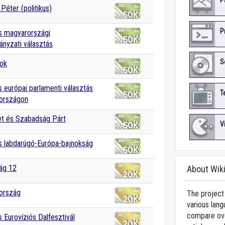
P
Péter (politikus)
P
s magyarországi
nyzati választás
S
ok
 európai parlamenti választás
T
országon
et és Szabadság Párt
V
 labdarúgó-Európa-bajnokság
lág 12
About Wik
ország
The project 
various lang
compare over
 Eurovíziós Dalfesztivál