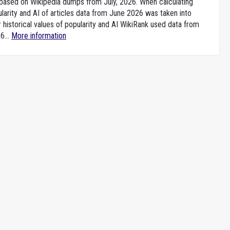
e based on Wikipedia dumps from July, 2026. When calculating
larity and AI of articles data from June 2026 was taken into
 historical values of popularity and AI WikiRank used data from
6...
More information