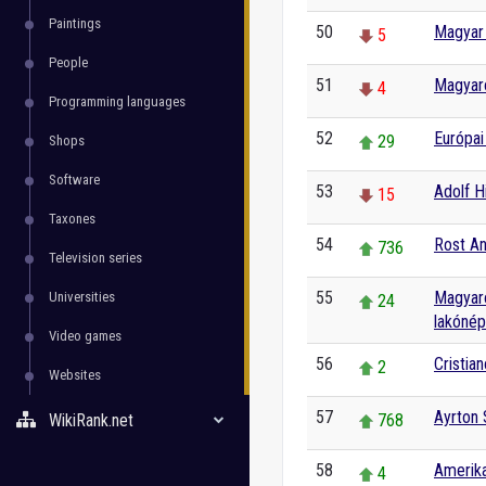
Paintings
50
Magyar
5
People
51
Magyaro
4
Programming languages
52
Európai
29
Shops
Software
53
Adolf Hi
15
Taxones
54
Rost A
736
Television series
55
Magyaro
Universities
24
lakónép
Video games
56
Cristia
2
Websites
57
Ayrton
WikiRank.net
768
58
Amerika
4