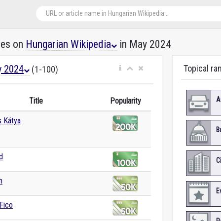
les on
Hungarian Wikipedia
in May 2024
 2024
Topical ra
(1-100)
A
Title
Popularity
 Kátya
B
d
C
h
E
Fico