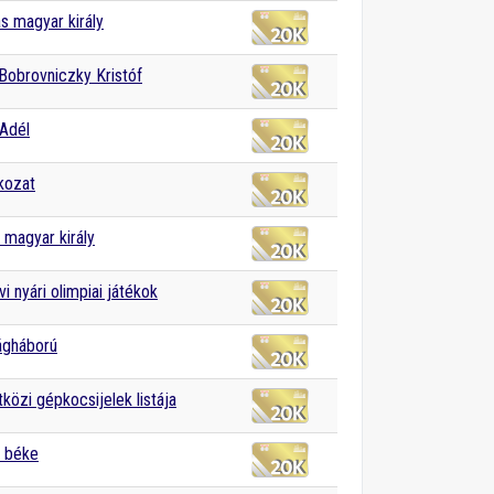
ás magyar király
Bobrovniczky Kristóf
Adél
kozat
n magyar király
i nyári olimpiai játékok
lágháború
özi gépkocsijelek listája
i béke