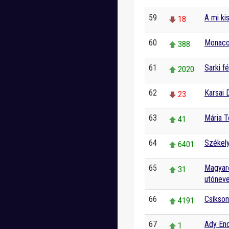
59
A mi kis
18
60
Monac
388
61
Sarki f
2020
62
Karsai 
23
63
Mária T
41
64
Székely
6401
65
Magyar
31
utóneve
66
Csíksom
4191
67
Ady En
1