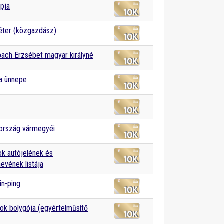
pja
éter (közgazdász)
bach Erzsébet magyar királyné
a ünnepe
a
ország vármegyéi
k autójelének és
vének listája
in-ping
k bolygója (egyértelműsítő