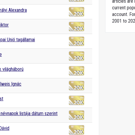
articles ar
current popu
rályi Alexandra
account. For
2001 to 202
iktor
pai Unió tagállamai
e
 világháború
weis Ignác
st
névnapok listája dátum szerint
Dávid