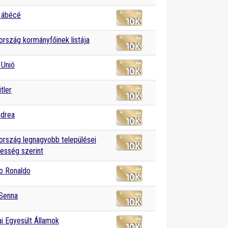
 ábécé
rszág kormányfőinek listája
 Unió
tler
ndrea
rszág legnagyobb települései
esség szerint
no Ronaldo
 Senna
i Egyesült Államok