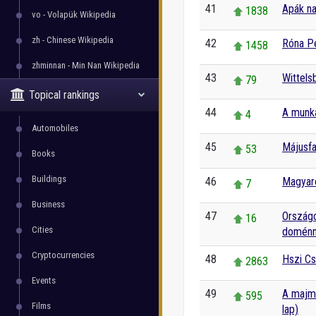
41
Apák na
1838
vo - Volapük Wikipedia
zh - Chinese Wikipedia
42
Róna P
1458
zhminnan - Min Nan Wikipedia
43
Wittels
79
Topical rankings
44
A munk
4
Automobiles
45
Májusf
53
Books
Buildings
46
Magyar
7
Business
47
Országo
16
Cities
doménne
Cryptocurrencies
48
Hszi Cs
2863
Events
49
A majmo
595
Films
lap)