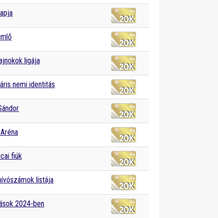
apja
imlő
jnokok ligája
ris nemi identitás
Sándor
 Aréna
cai fiúk
ívószámok listája
zások 2024-ben