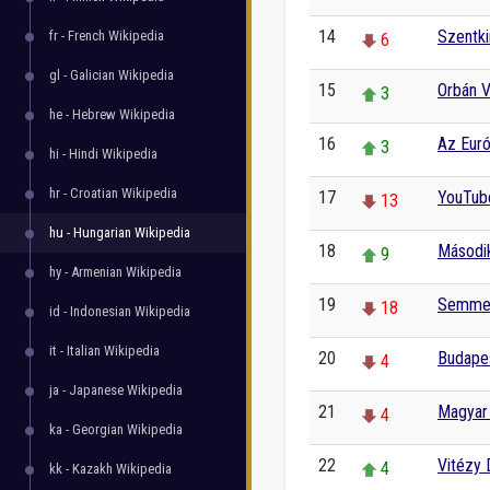
14
Szentki
fr - French Wikipedia
6
gl - Galician Wikipedia
15
Orbán V
3
he - Hebrew Wikipedia
16
Az Euró
3
hi - Hindi Wikipedia
hr - Croatian Wikipedia
17
YouTub
13
hu - Hungarian Wikipedia
18
Második
9
hy - Armenian Wikipedia
19
Semmel
18
id - Indonesian Wikipedia
it - Italian Wikipedia
20
Budape
4
ja - Japanese Wikipedia
21
Magyar 
4
ka - Georgian Wikipedia
22
Vitézy 
4
kk - Kazakh Wikipedia