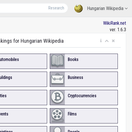
Research
Hungarian Wikipedia
WikiRank.net
ver. 1.6.3
nkings for Hungarian Wikipedia
utomobiles
Books
uildings
Business
ities
Cryptocurrencies
vents
Films