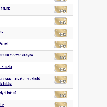
 falunk
o
ény
Dániel
erézia magyar királynő
 Kriszta
országon anyakönyvezhető
k listája
lyói búcsú
dre