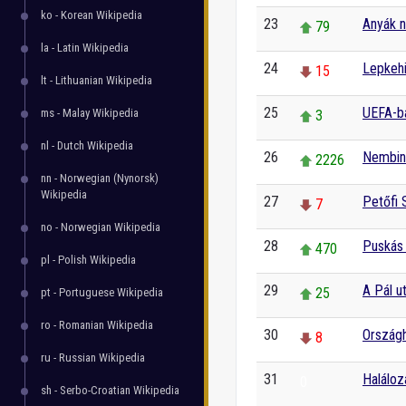
ko - Korean Wikipedia
23
Anyák n
79
la - Latin Wikipedia
24
Lepkeh
15
lt - Lithuanian Wikipedia
25
UEFA-ba
ms - Malay Wikipedia
3
nl - Dutch Wikipedia
26
Nembiná
2226
nn - Norwegian (Nynorsk)
Wikipedia
27
Petőfi 
7
no - Norwegian Wikipedia
28
Puskás
470
pl - Polish Wikipedia
29
A Pál ut
25
pt - Portuguese Wikipedia
ro - Romanian Wikipedia
30
Országh
8
ru - Russian Wikipedia
31
Halálo
0
sh - Serbo-Croatian Wikipedia