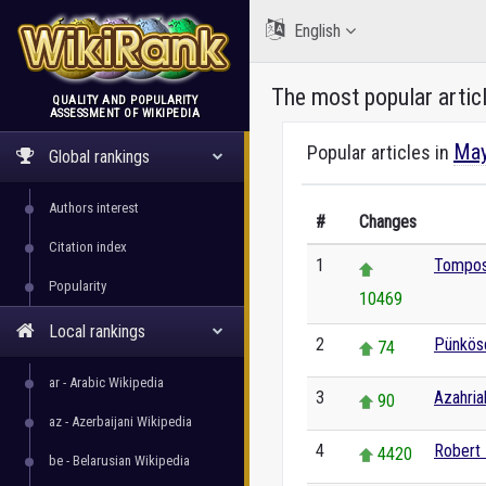
English
The most popular artic
QUALITY AND POPULARITY
ASSESSMENT OF WIKIPEDIA
WikiRank
May
Popular articles in
Global rankings
Authors interest
#
Changes
Citation index
1
Tompos
Popularity
10469
Local rankings
2
Pünkös
74
ar - Arabic Wikipedia
3
Azahria
90
az - Azerbaijani Wikipedia
4
Robert 
4420
be - Belarusian Wikipedia