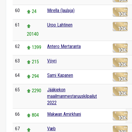
60
Mirella (laulaja)
24
61
Urpo Lahtinen
20140
62
Antero Mertaranta
1399
63
Vöyri
215
64
Sami Kapanen
294
65
Jääkiekon
2290
maailmanmestaruuskilpailut
2022
66
Makwan Amirkhani
804
67
Væb