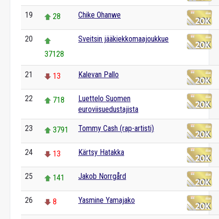
19
Chike Ohanwe
28
20
Sveitsin jääkiekkomaajoukkue
37128
21
Kalevan Pallo
13
22
Luettelo Suomen
718
euroviisuedustajista
23
Tommy Cash (rap-artisti)
3791
24
Kärtsy Hatakka
13
25
Jakob Norrgård
141
26
Yasmine Yamajako
8