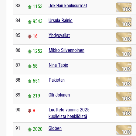
83
Jokelan koulusurmat
1153
84
Ursula Rainio
9543
85
Yhdysvallat
16
86
Mikko Silvennoinen
1252
87
Nina Tapio
58
88
Pakistan
651
89
Olli Jokinen
219
90
Luettelo vuonna 2025
8
kuolleista henkilöistä
91
Globen
2020