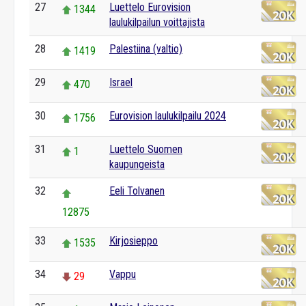
27
Luettelo Eurovision
1344
laulukilpailun voittajista
28
Palestiina (valtio)
1419
29
Israel
470
30
Eurovision laulukilpailu 2024
1756
31
Luettelo Suomen
1
kaupungeista
32
Eeli Tolvanen
12875
33
Kirjosieppo
1535
34
Vappu
29