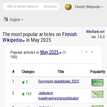
Research
Finnish Wikipedia
English
WikiRank.net
The most popular articles on
Finnish
ver. 1.6.3
Wikipedia
in May 2025
May 2025
Popular articles in
(1-
100)
#
Changes
Title
Popularity
1
Eurovision laulukilpailu 2025
5
2
Jääkiekon
162
maailmanmestaruuskilpailut