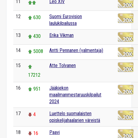
11
Leo XIV
12
Suomi Eurovision
630
laulukilpailussa
13
Erika Vikman
430
14
Antti Pennanen (valmentaja)
5008
15
Atte Tolvanen
17212
16
Jääkiekon
951
maailmanmestaruuskilpailut
2024
17
Luettelo suomalaisten
4
opiskelijahaalarien väreistä
18
Paavi
16