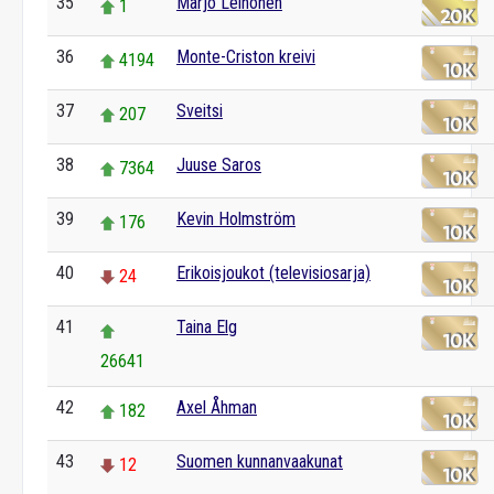
35
Marjo Leinonen
1
36
Monte-Criston kreivi
4194
37
Sveitsi
207
38
Juuse Saros
7364
39
Kevin Holmström
176
40
Erikoisjoukot (televisiosarja)
24
41
Taina Elg
26641
42
Axel Åhman
182
43
Suomen kunnanvaakunat
12