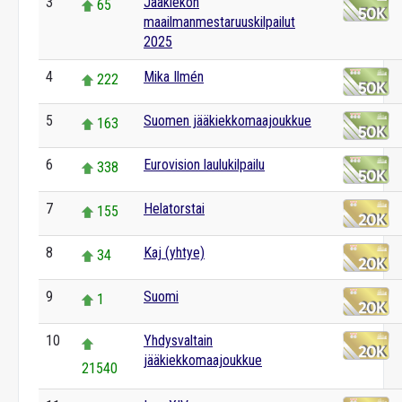
3
Jääkiekon
65
maailmanmestaruuskilpailut
2025
4
Mika Ilmén
222
5
Suomen jääkiekkomaajoukkue
163
6
Eurovision laulukilpailu
338
7
Helatorstai
155
8
Kaj (yhtye)
34
9
Suomi
1
10
Yhdysvaltain
jääkiekkomaajoukkue
21540