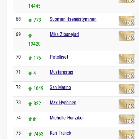
14445
68
Suomen itsenäistyminen
773
69
Mika Zibanejad
19420
70
Petolliset
176
71
Mustarastas
4
72
San Marino
1649
73
Max Hynninen
822
74
Michelle Hunziker
75
Kari Franck
7453