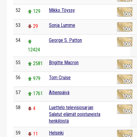
52
Mikko Töyssy
129
53
Sonja Lumme
29
54
George S. Patton
12424
55
Brigitte Macron
2581
56
Tom Cruise
979
57
Äitienpäivä
1761
58
Luettelo televisiosarjan
4
Salatut elämät poistuneista
henkilöistä
59
Helsinki
11