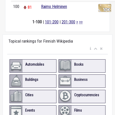
100
Raimo Helminen
81
1-100
|
101-200
|
201-300
>
>>
Topical rankings for Finnish Wikipedia
Automobiles
Books
Buildings
Business
Cities
Cryptocurrencies
Events
Films