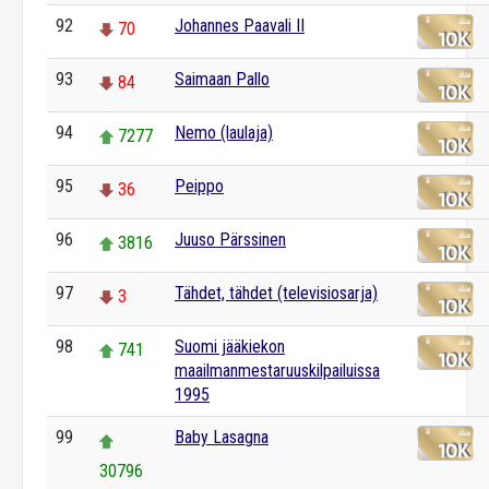
92
Johannes Paavali II
70
93
Saimaan Pallo
84
94
Nemo (laulaja)
7277
95
Peippo
36
96
Juuso Pärssinen
3816
97
Tähdet, tähdet (televisiosarja)
3
98
Suomi jääkiekon
741
maailmanmestaruuskilpailuissa
1995
99
Baby Lasagna
30796