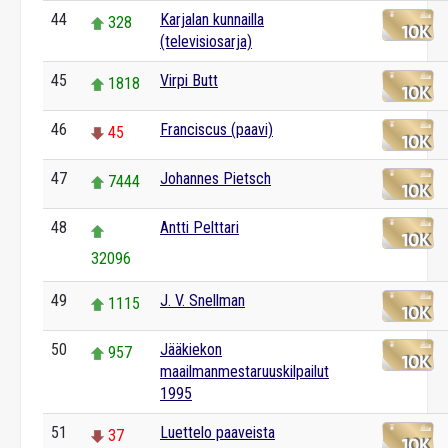
44
Karjalan kunnailla
328
(televisiosarja)
45
Virpi Butt
1818
46
Franciscus (paavi)
45
47
Johannes Pietsch
7444
48
Antti Pelttari
32096
49
J. V. Snellman
1115
50
Jääkiekon
957
maailmanmestaruuskilpailut
1995
51
Luettelo paaveista
37