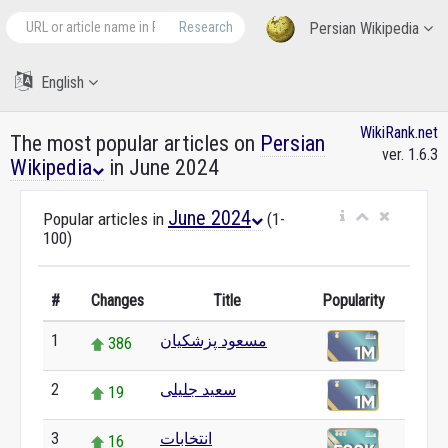
Research
Persian Wikipedia
English
WikiRank.net
The most popular articles on
Persian
ver. 1.6.3
Wikipedia
in June 2024
June 2024
Popular articles in
(1-
100)
#
Changes
Title
Popularity
مسعود پزشکیان
1
386
سعید جلیلی
2
19
انتخابات
3
16