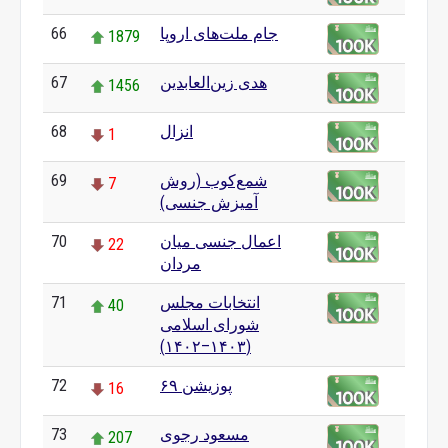
جام ملت‌های اروپا
66
1879
هدی زین‌العابدین
67
1456
انزال
68
1
شمع‌کوب (روش
69
7
آمیزش جنسی)
اعمال جنسی میان
70
22
مردان
انتخابات مجلس
71
40
شورای اسلامی
(۱۴۰۳–۱۴۰۲)
پوزیشن ۶۹
72
16
مسعود رجوی
73
207