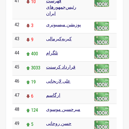
فهرست
41
10
رئیس‌جمهورهای
ایران
پوزیشن میسیونری
42
3
کیربه‌کیرمالی
43
9
تلگرام
44
400
قرارداد کرسنت
45
3033
علی لاریجانی
46
19
ارگاسم
47
6
میرحسین موسوی
48
124
حسن روحانی
49
5