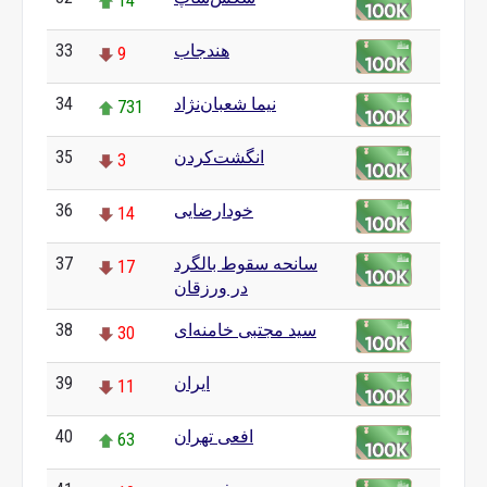
14
هندجاب
33
9
نیما شعبان‌نژاد
34
731
انگشت‌کردن
35
3
خودارضایی
36
14
سانحه سقوط بالگرد
37
17
در ورزقان
سید مجتبی خامنه‌ای
38
30
ایران
39
11
افعی تهران
40
63