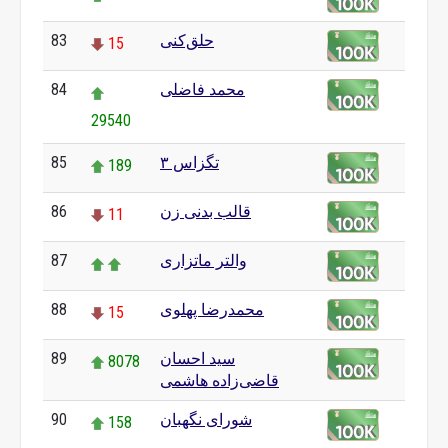
حلق‌کنی
83
15
محمد فاضلی
84
29540
تگزاس ۳
85
189
قالب بدنی زن
86
11
والتر ماتزاری
87
محمدرضا پهلوی
88
15
سید احسان
89
8078
قاضی‌زاده هاشمی
شورای نگهبان
90
158