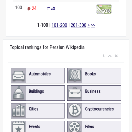
فرج
100
24
1-100
|
101-200
|
201-300
>
>>
Topical rankings for Persian Wikipedia
Automobiles
Books
Buildings
Business
Cities
Cryptocurrencies
Events
Films