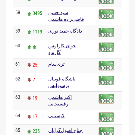
سید حسن
58
3495
قاضی‌زاده هاشمی
دادگاه حمید نوری
59
1119
خوان کارلوس
60
گاریدو
تری‌سام
61
25
باشگاه فوتبال
62
7
پرسپولیس
اکبر هاشمی
63
19
رفسنجانی
لاپستانی
64
17
جناح اصول‌گرایان
65
235