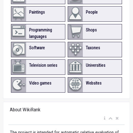
Paintings
People
Programming
Shops
languages
Software
Taxones
Television series
Universities
Video games
Websites
About WikiRank
The project is intended for automatic relative evaluation of