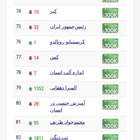
کیر
74
10
رئیس‌جمهور ایران
75
32
کریستیانو رونالدو
76
1
کس
77
14
اندازه آلت انسان
78
7
المیرا دهقانی
79
1352
آمیزش جنسی در
80
28
انسان
محمدجواد ظریف
81
95
تب دنگی
82
1811