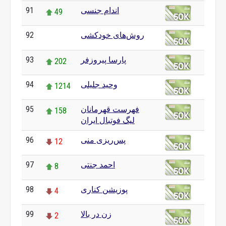
اندام جنسی
91
49
روش‌های خودکشی
92
0
پارسا پیروزفر
93
202
وحید جلیلی
94
1214
فهرست قهرمانان
95
158
لیگ فوتبال ایران
پس‌ریزی منی
96
12
احمد جنتی
97
8
پوزیشن کناری
98
4
زن در بالا
99
2