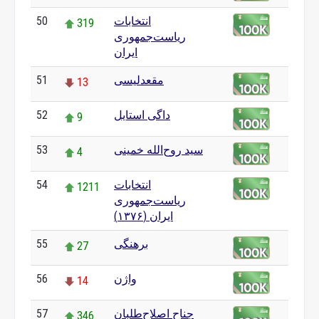
انتخابات
50
319
ریاست‌جمهوری
ایران
مقعدلیسی
51
13
داگی استایل
52
9
سید روح‌الله خمینی
53
4
انتخابات
54
1211
ریاست‌جمهوری
ایران (۱۳۷۶)
برهنگی
55
27
واژن
56
14
جناح اصلاح‌طلبان
57
346