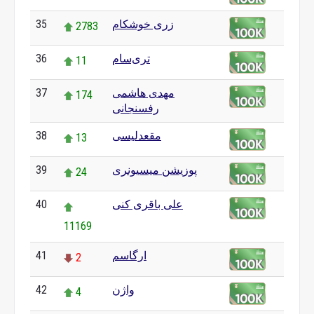
زری خوشکام
35
2783
تری‌سام
36
11
مهدی هاشمی
37
174
رفسنجانی
مقعدلیسی
38
13
پوزیشن میسیونری
39
24
علی باقری کنی
40
11169
ارگاسم
41
2
واژن
42
4