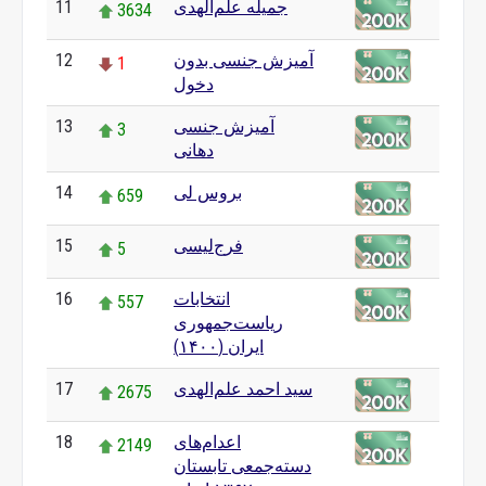
جمیله علم‌الهدی
11
3634
آمیزش جنسی بدون
12
1
دخول
آمیزش جنسی
13
3
دهانی
بروس لی
14
659
فرج‌لیسی
15
5
انتخابات
16
557
ریاست‌جمهوری
ایران (۱۴۰۰)
سید احمد علم‌الهدی
17
2675
اعدام‌های
18
2149
دسته‌جمعی تابستان