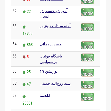
آمیزش جنسی در
52
22
انسان
آمنه سادات ذبیح‌پور
53
18705
حسن روحانی
54
863
باشگاه فوتبال
55
5
پرسپولیس
پوزیشن ۶۹
56
25
سید روح‌الله خمینی
57
47
ایلجیما
58
23801