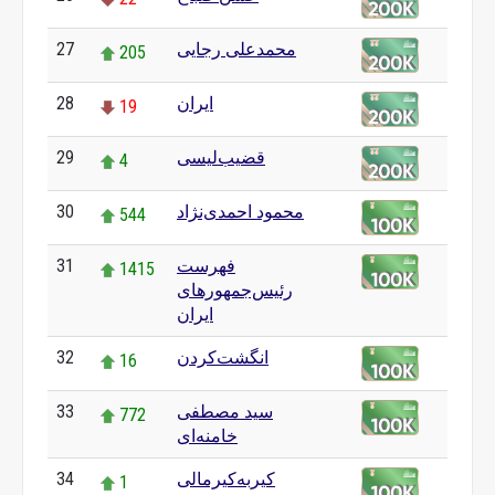
محمدعلی رجایی
27
205
ایران
28
19
قضیب‌لیسی
29
4
محمود احمدی‌نژاد
30
544
فهرست
31
1415
رئیس‌جمهورهای
ایران
انگشت‌کردن
32
16
سید مصطفی
33
772
خامنه‌ای
کیربه‌کیرمالی
34
1