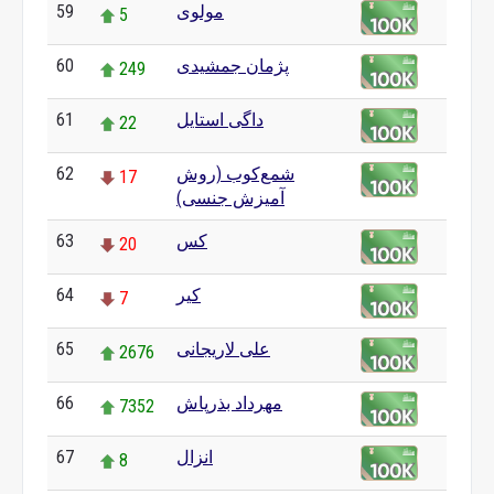
مولوی
59
5
پژمان جمشیدی
60
249
داگی استایل
61
22
شمع‌کوب (روش
62
17
آمیزش جنسی)
کس
63
20
کیر
64
7
علی لاریجانی
65
2676
مهرداد بذرپاش
66
7352
انزال
67
8