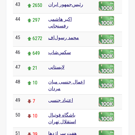
رئیس‌جمهور ایران
43
2650
اکبر هاشمی
44
297
رفسنجانی
محمد رسول‌اف
45
6272
سکس‌شاپ
46
649
لاپستانی
47
21
اعمال جنسی میان
48
10
مردان
اعتیاد جنسی
49
7
باشگاه فوتبال
50
10
استقلال تهران
هفت سر اژدها
51
39