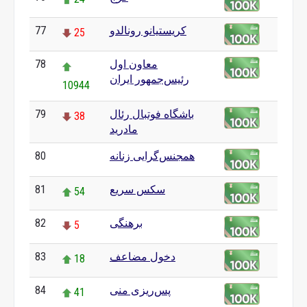
کریستیانو رونالدو
77
25
معاون اول
78
رئیس‌جمهور ایران
10944
باشگاه فوتبال رئال
79
38
مادرید
همجنس‌گرایی زنانه
80
0
سکس سریع
81
54
برهنگی
82
5
دخول مضاعف
83
18
پس‌ریزی منی
84
41