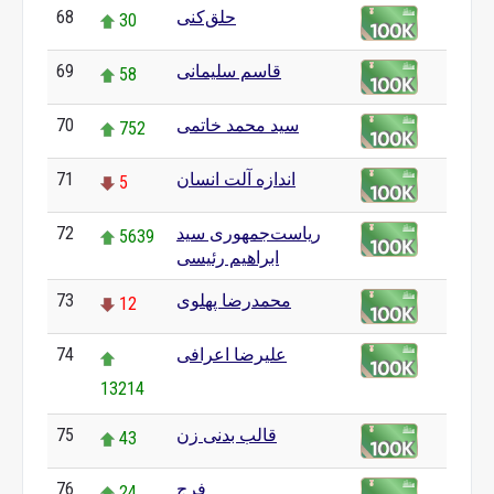
حلق‌کنی
68
30
قاسم سلیمانی
69
58
سید محمد خاتمی
70
752
اندازه آلت انسان
71
5
ریاست‌جمهوری سید
72
5639
ابراهیم رئیسی
محمدرضا پهلوی
73
12
علیرضا اعرافی
74
13214
قالب بدنی زن
75
43
فرج
76
24