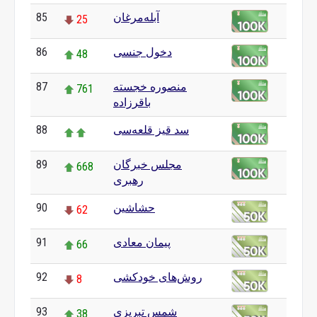
آبله‌مرغان
85
25
دخول جنسی
86
48
منصوره خجسته
87
761
باقرزاده
سد قیز قلعه‌سی
88
مجلس خبرگان
89
668
رهبری
حشاشین
90
62
پیمان معادی
91
66
روش‌های خودکشی
92
8
شمس تبریزی
93
38