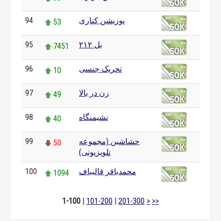
پوزیشن کناری
94
53
بل ۲۱۲
95
7451
تحریک جنسی
96
10
زن در بالا
97
49
نشیمنگاه
98
40
حشاشین (مجموعه
99
50
تلویزیونی)
محمدباقر قالیباف
100
1094
1-100
|
101-200
|
201-300
>
>>