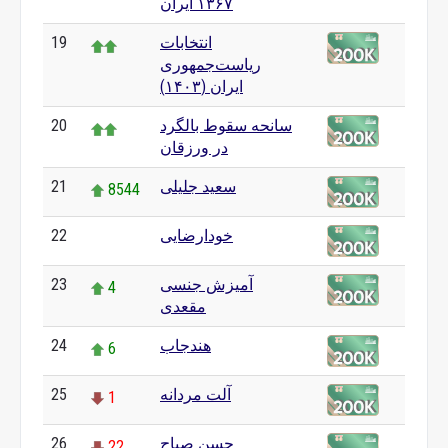
۱۳۶۷ ایران
انتخابات
19
ریاست‌جمهوری
ایران (۱۴۰۳)
سانحه سقوط بالگرد
20
در ورزقان
سعید جلیلی
21
8544
خودارضایی
22
0
آمیزش جنسی
23
4
مقعدی
هندجاب
24
6
آلت مردانه
25
1
حسن صباح
26
22