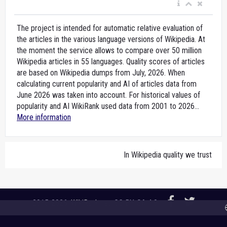
The project is intended for automatic relative evaluation of
the articles in the various language versions of Wikipedia. At
the moment the service allows to compare over 50 million
Wikipedia articles in 55 languages. Quality scores of articles
are based on Wikipedia dumps from July, 2026. When
calculating current popularity and AI of articles data from
June 2026 was taken into account. For historical values of
popularity and AI WikiRank used data from 2001 to 2026...
More information
In Wikipedia quality we trust
2015-2026,
WikiRank.net
, CC BY-SA 4.0
🌐 A