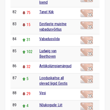
loend
82
Tanel Kiik
75
83
Eestlaste muistne
15
vabadusvõitlus
84
Vabadussõda
31
85
Ludwig van
102
Beethoven
86
Antiikolümpiamängud
32
87
Looduskaitse all
5
olevad liigid Eestis
88
Vesi
29
89
Nõukogude Liit
4