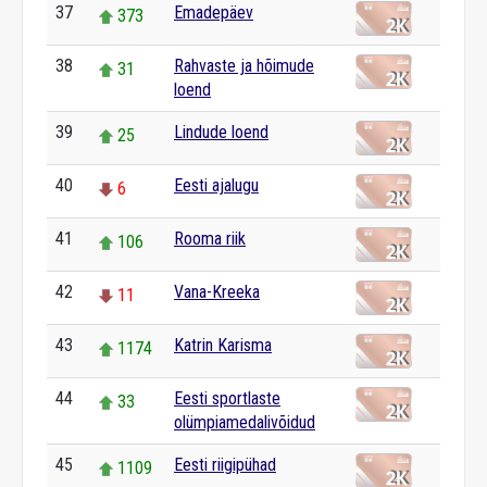
37
Emadepäev
373
38
Rahvaste ja hõimude
31
loend
39
Lindude loend
25
40
Eesti ajalugu
6
41
Rooma riik
106
42
Vana-Kreeka
11
43
Katrin Karisma
1174
44
Eesti sportlaste
33
olümpiamedalivõidud
45
Eesti riigipühad
1109