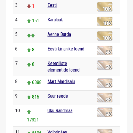
3
Eesti
1
4
Karulauk
151
5
Aenne Burda
6
Eesti kirjanike loend
8
7
Keemiliste
8
elementide loend
8
Mart Mardisalu
6388
9
Suur reede
816
10
Uku Randmaa
17321
11
Volbripäev