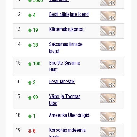
5606
12
Eesti näitlejate loend
4
13
Kättemaksukontor
19
14
Saksamaa linnade
38
loend
15
Brigitte Susanne
190
Hunt
16
Eesti tähestik
2
17
Väino ja Toomas
99
Uibo
18
Ameerika Ühendriigid
1
19
Koroonapandeemia
8
Eestis