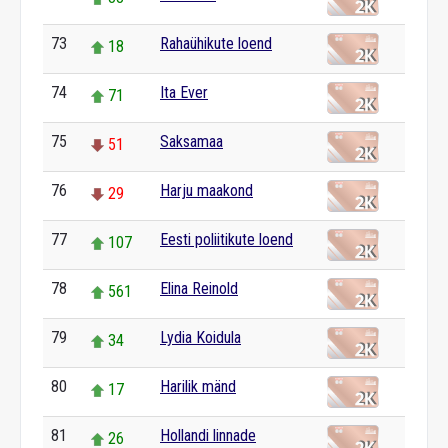
73
Rahaühikute loend
18
74
Ita Ever
71
75
Saksamaa
51
76
Harju maakond
29
77
Eesti poliitikute loend
107
78
Elina Reinold
561
79
Lydia Koidula
34
80
Harilik mänd
17
81
Hollandi linnade
26