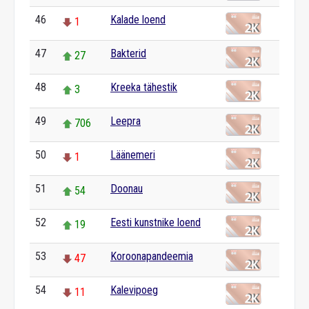
46
Kalade loend
1
47
Bakterid
27
48
Kreeka tähestik
3
49
Leepra
706
50
Läänemeri
1
51
Doonau
54
52
Eesti kunstnike loend
19
53
Koroonapandeemia
47
54
Kalevipoeg
11