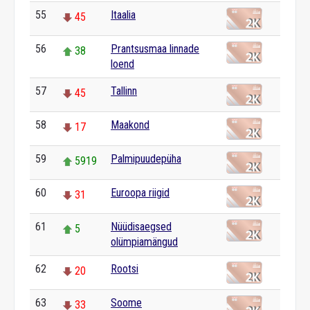
55
Itaalia
45
56
Prantsusmaa linnade
38
loend
57
Tallinn
45
58
Maakond
17
59
Palmipuudepüha
5919
60
Euroopa riigid
31
61
Nüüdisaegsed
5
olümpiamängud
62
Rootsi
20
63
Soome
33