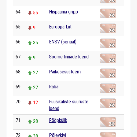
64
Hispaania gripp
55
65
Euroopa Liit
9
66
ENSV (seriaal)
35
67
Soome linnade loend
9
68
Päikesesüsteem
27
69
Raba
27
70
Füüsikaliste suuruste
12
loend
71
Rööpkülik
28
72
Põlevkivi
38