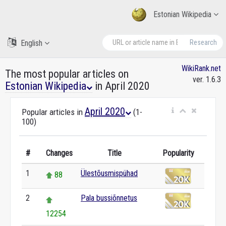
Estonian Wikipedia
English
Research
WikiRank.net
The most popular articles on
ver. 1.6.3
Estonian Wikipedia
in April 2020
April 2020
Popular articles in
(1-
100)
#
Changes
Title
Popularity
1
Ülestõusmispühad
88
2
Pala bussiõnnetus
12254