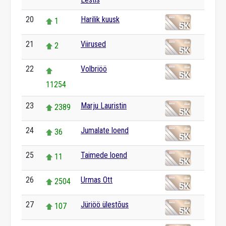
20
Harilik kuusk
1
21
Viirused
2
22
Volbriöö
11254
23
Marju Lauristin
2389
24
Jumalate loend
36
25
Taimede loend
11
26
Urmas Ott
2504
27
Jüriöö ülestõus
107