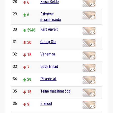
28
Kaisa Selde
6
29
Esimene
6
maailmasõda
30
Kärt Anvelt
5946
31
Georg Ots
30
32
Venemaa
15
33
Eesti linnad
7
34
Pilvede all
39
35
Teine maailmasõda
15
36
Etanool
9