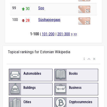
99
Soo
30
100
Süsihappegaas
28
1-100
|
101-200
|
201-300
>
>>
Topical rankings for Estonian Wikipedia
Automobiles
Books
Buildings
Business
Cities
Cryptocurrencies