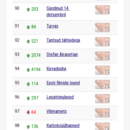
90
Sündinud 14.
203
detsembril
91
Turvas
84
92
Tantsud tähtedega
521
93
Stefan Airapetjan
2074
94
Kevadpüha
4194
95
Eesti filmide loend
114
96
Lepatriinulased
297
97
Vihmamets
64
98
Karboksüülhapped
136