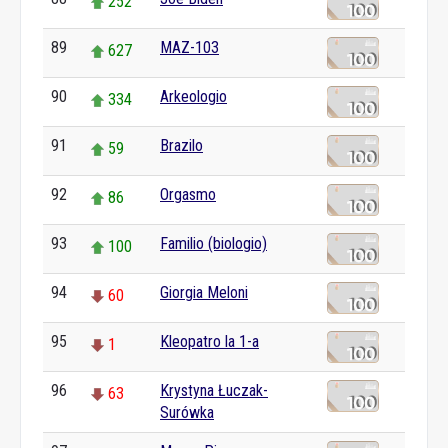
252
89
MAZ-103
627
90
Arkeologio
334
91
Brazilo
59
92
Orgasmo
86
93
Familio (biologio)
100
94
Giorgia Meloni
60
95
Kleopatro la 1-a
1
96
Krystyna Łuczak-
63
Surówka