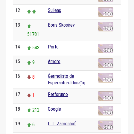
12
Sullens
13
Boris Skosirev
51781
14
Porto
543
15
Amoro
9
16
Ĝermolisto de
8
Esperanto-eldonaĵoj
17
Retforumo
1
18
Google
212
19
L. L. Zamenhof
6