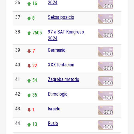
36
2024
16
37
Seksa pozicio
8
38
97-a SAT-Kongreso
7505
2024
39
Germanio
7
40
XXXTentacion
22
41
Zagreba metodo
54
42
Etimologio
35
43
Israelo
1
44
Rusio
13