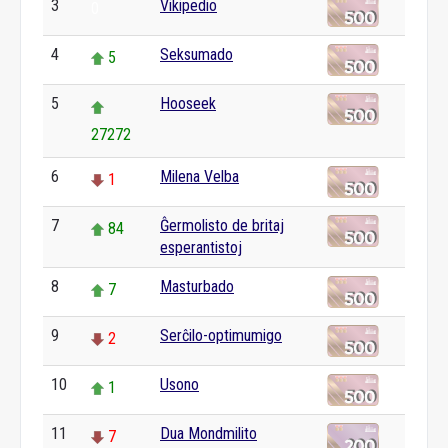
3
Vikipedio
0
4
Seksumado
5
5
Hooseek
27272
6
Milena Velba
1
7
Ĝermolisto de britaj
84
esperantistoj
8
Masturbado
7
9
Serĉilo-optimumigo
2
10
Usono
1
11
Dua Mondmilito
7