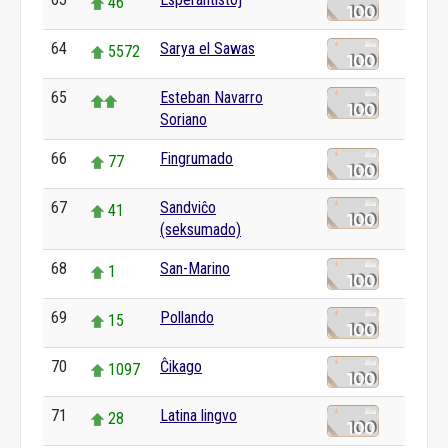
46
64
Sarya el Sawas
5572
65
Esteban Navarro
Soriano
66
Fingrumado
77
67
Sandviĉo
41
(seksumado)
68
San-Marino
1
69
Pollando
15
70
Ĉikago
1097
71
Latina lingvo
28