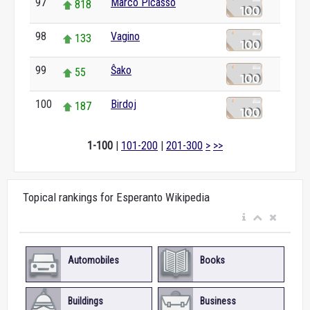
97
Marco Picasso
818
98
Vagino
133
99
Ŝako
55
100
Birdoj
187
1-100
|
101-200
|
201-300
>
>>
Topical rankings for Esperanto Wikipedia
Automobiles
Books
Buildings
Business