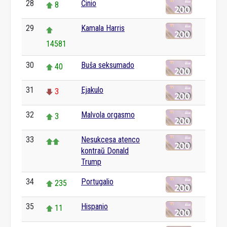
28
Ĉinio
8
29
Kamala Harris
14581
30
Buŝa seksumado
40
31
Ejakulo
3
32
Malvola orgasmo
3
33
Nesukcesa atenco
kontraŭ Donald
Trump
34
Portugalio
235
35
Hispanio
11