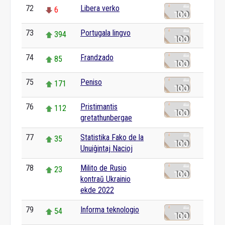
72
Libera verko
6
73
Portugala lingvo
394
74
Frandzado
85
75
Peniso
171
76
Pristimantis
112
gretathunbergae
77
Statistika Fako de la
35
Unuiĝintaj Nacioj
78
Milito de Rusio
23
kontraŭ Ukrainio
ekde 2022
79
Informa teknologio
54