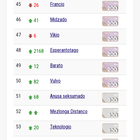
45
Francio
26
46
Midzado
41
47
Vikio
6
48
Esperantotago
2168
49
Barato
12
50
Vulvo
82
51
Anusa seksumado
68
52
Mezlonga Distanco
53
Teknologio
20