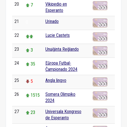
20
Vikipedio en
7
Esperanto
21
Urinado
0
22
Lucie Castets
23
Unuiĝinta Reĝlando
3
24
Eŭropa Futbal-
35
Ĉampionado 2024
25
Angla lingvo
5
26
Somera Olimpiko
1515
2024
27
Universala Kongreso
23
de Esperanto