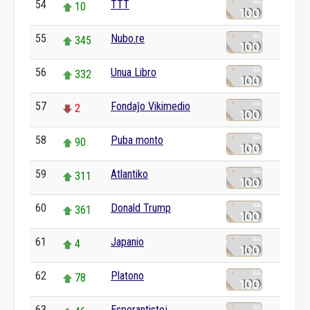
54
TTT
10
55
Nubo.re
345
56
Unua Libro
332
57
Fondaĵo Vikimedio
2
58
Puba monto
90
59
Atlantiko
311
60
Donald Trump
361
61
Japanio
4
62
Platono
78
63
Esperantistoj