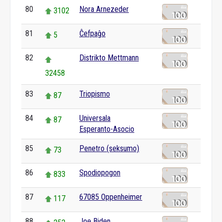
80
Nora Arnezeder
3102
81
Ĉefpaĝo
5
82
Distrikto Mettmann
32458
83
Triopismo
87
84
Universala
87
Esperanto-Asocio
85
Penetro (seksumo)
73
86
Spodiopogon
833
87
67085 Oppenheimer
117
88
Joe Biden