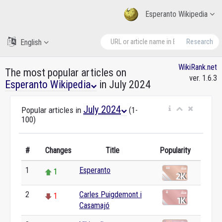
Esperanto Wikipedia
English
Research
WikiRank.net
The most popular articles on
ver. 1.6.3
Esperanto Wikipedia
in July 2024
July 2024
Popular articles in
(1-
100)
#
Changes
Title
Popularity
1
Esperanto
1
2
Carles Puigdemont i
1
Casamajó