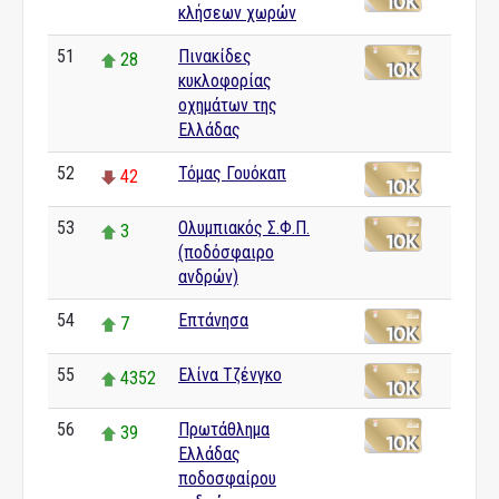
κλήσεων χωρών
51
Πινακίδες
28
κυκλοφορίας
οχημάτων της
Ελλάδας
52
Τόμας Γουόκαπ
42
53
Ολυμπιακός Σ.Φ.Π.
3
(ποδόσφαιρο
ανδρών)
54
Επτάνησα
7
55
Ελίνα Τζένγκο
4352
56
Πρωτάθλημα
39
Ελλάδας
ποδοσφαίρου