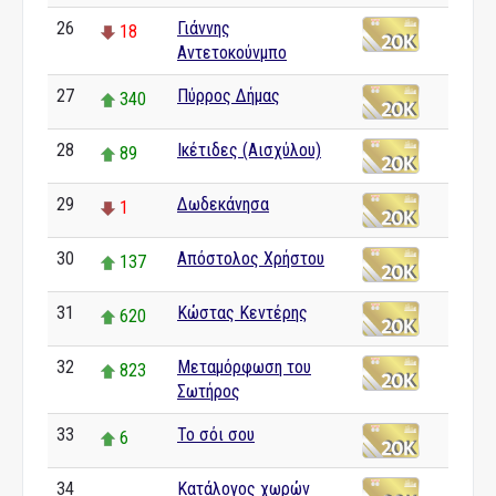
26
Γιάννης
18
Αντετοκούνμπο
27
Πύρρος Δήμας
340
28
Ικέτιδες (Αισχύλου)
89
29
Δωδεκάνησα
1
30
Απόστολος Χρήστου
137
31
Κώστας Κεντέρης
620
32
Μεταμόρφωση του
823
Σωτήρος
33
Το σόι σου
6
34
Κατάλογος χωρών
0