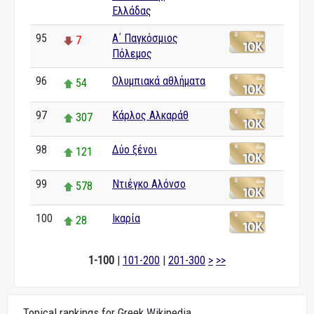
Ελλάδας
95
Α΄ Παγκόσμιος
7
Πόλεμος
96
Ολυμπιακά αθλήματα
54
97
Κάρλος Αλκαράθ
307
98
Δύο ξένοι
121
99
Ντιέγκο Αλόνσο
578
100
Ικαρία
28
1-100
|
101-200
|
201-300
>
>>
Topical rankings for Greek Wikipedia