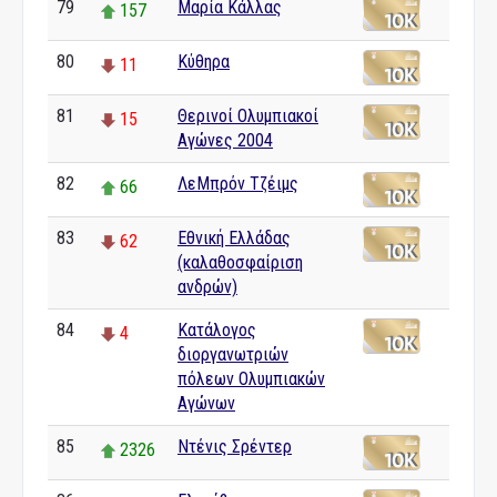
79
Μαρία Κάλλας
157
80
Κύθηρα
11
81
Θερινοί Ολυμπιακοί
15
Αγώνες 2004
82
ΛεΜπρόν Τζέιμς
66
83
Εθνική Ελλάδας
62
(καλαθοσφαίριση
ανδρών)
84
Κατάλογος
4
διοργανωτριών
πόλεων Ολυμπιακών
Αγώνων
85
Ντένις Σρέντερ
2326