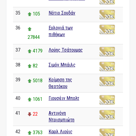
35
Νότιο Σουδάν
105
36
Ευλογιά των
πιθήκων
27844
37
Λούης Τσάτουμας
4179
38
Σιμόν Μπάιλς
82
39
Κοίμηση της
5018
Θεοτόκου
40
Γιουσέιν Μπολτ
1061
41
Αντιγόνη
22
Ντρισμπιώτη
42
Καρλ Λιούις
3763