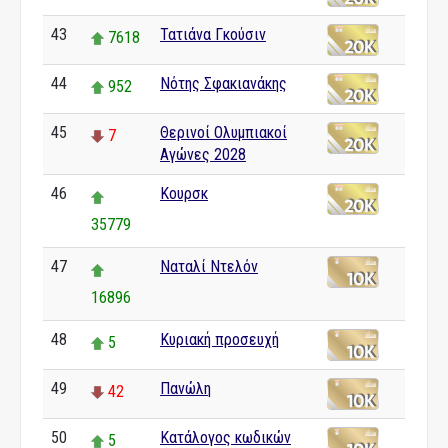
43
Τατιάνα Γκούσιν
7618
44
Νότης Σφακιανάκης
952
45
Θερινοί Ολυμπιακοί
7
Αγώνες 2028
46
Κουρσκ
35779
47
Ναταλί Ντελόν
16896
48
Κυριακή προσευχή
5
49
Πανώλη
42
50
Κατάλογος κωδικών
5