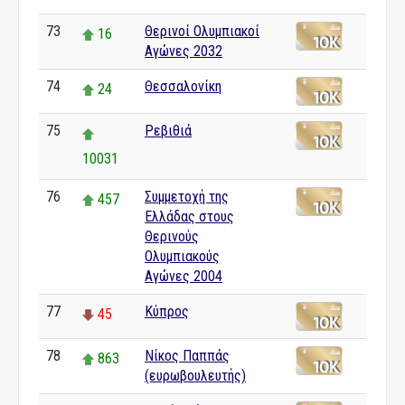
73
Θερινοί Ολυμπιακοί
16
Αγώνες 2032
74
Θεσσαλονίκη
24
75
Ρεβιθιά
10031
76
Συμμετοχή της
457
Ελλάδας στους
Θερινούς
Ολυμπιακούς
Αγώνες 2004
77
Κύπρος
45
78
Νίκος Παππάς
863
(ευρωβουλευτής)