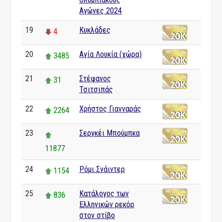
Αγώνες 2024
19
Κυκλάδες
4
20
Αγία Λουκία (χώρα)
3485
21
Στέφανος
31
Τσιτσιπάς
22
Χρήστος Γιανναράς
2264
23
Σεργκέι Μπούμπκα
11877
24
Ρόμι Σνάιντερ
1154
25
Κατάλογος των
836
Ελληνικών ρεκόρ
στον στίβο