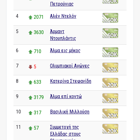
Πετρούνιας
4
Αλέν Ντελόν
2071
5
Άρμαντ
3630
Ντουπλάντις
6
Άλμα εις μήκος
710
7
Ολυμπιακοί Αγώνες
5
8
Κατερίνα Στεφανίδη
633
9
Άλμα επί κοντώ
3179
10
Βασιλική Μιλλούση
317
11
Συμμετοχή της
57
Ελλάδας στους