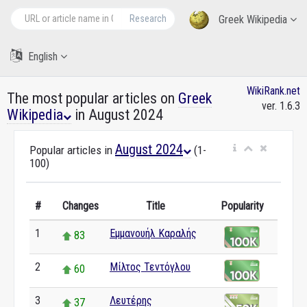
Research
Greek Wikipedia
English
WikiRank.net
The most popular articles on
Greek
ver. 1.6.3
Wikipedia
in August 2024
August 2024
Popular articles in
(1-
100)
#
Changes
Title
Popularity
1
Εμμανουήλ Καραλής
83
2
Μίλτος Τεντόγλου
60
3
Λευτέρης
37