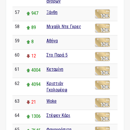
ανδρών
57
Ξάνθη
947
58
Μιχαήλ Ντε Γκρες
89
59
Αθήνα
8
60
Στο Παρά 5
12
61
Κεταμίνη
4004
62
Κριστιάν
4094
Γκολομέεφ
63
Woke
21
64
Στέφεν Κάρι
1306
65
Φανουρόπιτα