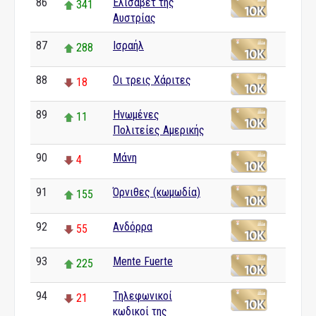
86
Ελισάβετ της
341
Αυστρίας
87
Ισραήλ
288
88
Οι τρεις Χάριτες
18
89
Ηνωμένες
11
Πολιτείες Αμερικής
90
Μάνη
4
91
Όρνιθες (κωμωδία)
155
92
Ανδόρρα
55
93
Mente Fuerte
225
94
Τηλεφωνικοί
21
κωδικοί της