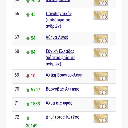
7645
66
Παναθηναϊκός
45
(ποδόσφαιρο
ανδρών)
67
Αθηνά Λινού
54
68
Εθνική Ελλάδας
84
(υδατοσφαίριση
ανδρών)
69
Αλίκη Βουγιουκλάκη
10
70
Βαρνάβας Αττικής
5797
71
Άλμα εις ύψος
1883
72
Δημήτριος Κυτέας
30149