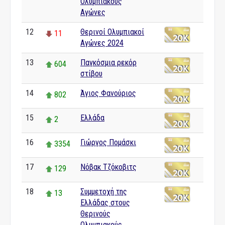
Ολυμπιακούς
Αγώνες
12
Θερινοί Ολυμπιακοί
11
Αγώνες 2024
13
Παγκόσμια ρεκόρ
604
στίβου
14
Άγιος Φανούριος
802
15
Ελλάδα
2
16
Γιώργος Πομάσκι
3354
17
Νόβακ Τζόκοβιτς
129
18
Συμμετοχή της
13
Ελλάδας στους
Θερινούς
Ολυμπιακούς