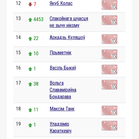
12
Якуб Колас
7
13
Спакойнага шчасця
4453
не зычу нікому
14
Аркадзь Куляшоў
22
15
Прыметнік
10
16
Васіль Быкаў
1
17
Вольга
38
Славаміраўна
Бондарава
18
Максім Танк
11
19
Уладзімір
1
Караткевіч