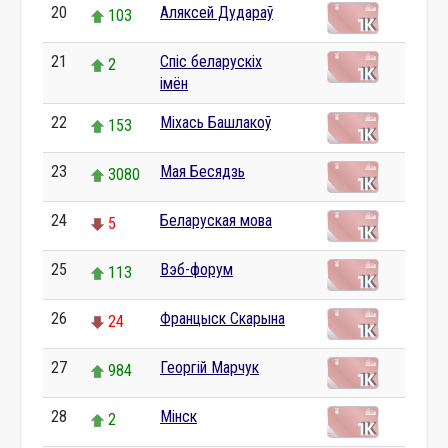
20
Аляксей Дудараў
103
21
Спіс беларускіх
2
імён
22
Міхась Башлакоў
153
23
Мая Бесядзь
3080
24
Беларуская мова
5
25
Вэб-форум
113
26
Францыск Скарына
24
27
Георгій Марчук
984
28
Мінск
2