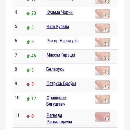
4
Кузьма Чорны
20
5
Янка Купала
5
6
Рыгор Барадулін
3
7
Максім Гарэцкі
46
8
Беларусь
3
9
Пятрусь Броўка
3
10
Францішак
17
Багушэвіч
11
Рагнеда
8
Рагвалодаўна