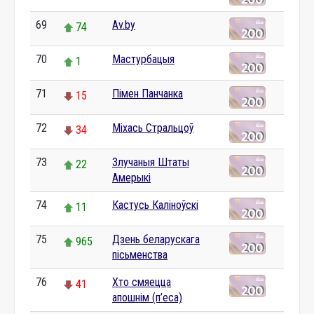
69
Av.by
74
70
Мастурбацыя
1
71
Пімен Панчанка
15
72
Міхась Стральцоў
34
73
Злучаныя Штаты
22
Амерыкі
74
Кастусь Каліноўскі
11
75
Дзень беларускага
965
пісьменства
76
Хто смяецца
41
апошнім (п’еса)