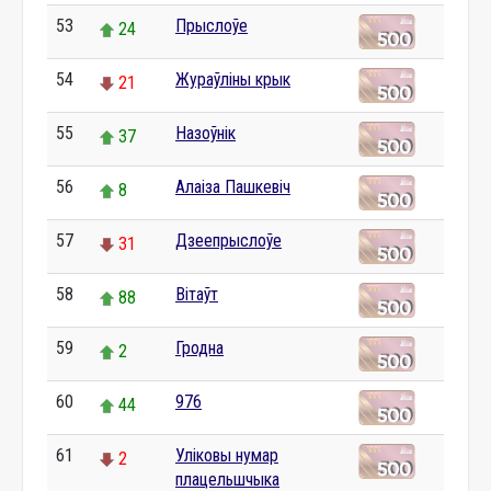
53
Прыслоўе
24
54
Жураўліны крык
21
55
Назоўнік
37
56
Алаіза Пашкевіч
8
57
Дзеепрыслоўе
31
58
Вітаўт
88
59
Гродна
2
60
976
44
61
Уліковы нумар
2
плацельшчыка