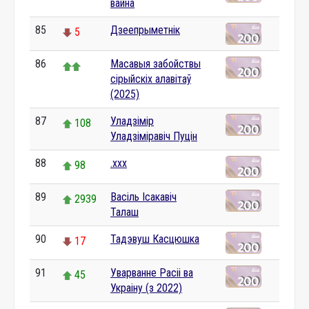
вайна
85
Дзеепрыметнік
5
86
Масавыя забойствы
сірыйскіх алавітаў
(2025)
87
Уладзімір
108
Уладзіміравіч Пуцін
88
.xxx
98
89
Васіль Ісакавіч
2939
Талаш
90
Тадэвуш Касцюшка
17
91
Уварванне Расіі ва
45
Украіну (з 2022)