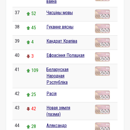
вайна
37
Часціны мовы
52
38
Гуканне вясны
45
39
Кандрат Крапіва
4
40
Ефрасіння Полацкая
3
41
Беларуская
109
Народная
Рэспубліка
42
Расія
25
43
Новая зямля
42
(паэма)
44
Аляксандр
28