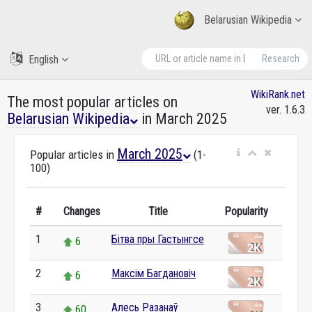
Belarusian Wikipedia
English
Research
WikiRank.net
The most popular articles on
ver. 1.6.3
Belarusian Wikipedia
in March 2025
March 2025
Popular articles in
(1-
100)
#
Changes
Title
Popularity
1
Бітва пры Гастынгсе
6
2
Максім Багдановіч
6
3
Алесь Разанаў
60