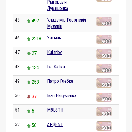
Рыгоравіч
Лукашэнка
45
Уладзімір Георгіевіч
497
Мулявін
46
Хатынь
2218
47
Kufar.by
27
48
Iva Sativa
134
49
Пятро Глебка
253
50
Іван Навуменка
37
51
M8L8TH
6
52
AP$ENT
56