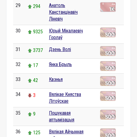
29
Анатоль
294
Канстанцінавіч
Ліневіч
30
Юрый Мікалаевіч
9325
Горлаў
31
Дзень Волі
3737
32
Янка Брыль
17
33
Квэнья
42
34
Вялікае Княства
3
Літоўскае
35
Пошукавая
9
аптымізацыя
36
Вялікая Айчынная
125