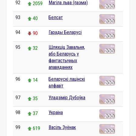
92
Магіла льва (паэма)
2059
93
Белсат
40
94
Гарады Беларусі
90
95
Шляхціц Завальня,
32
або Беларусь у
фантастычных
апавяданнях
96
Беларускі лацінскі
14
алфавіт
97
Уладзімір Дубоўка
35
98
Украіна
37
99
Васіль Зуёнак
619