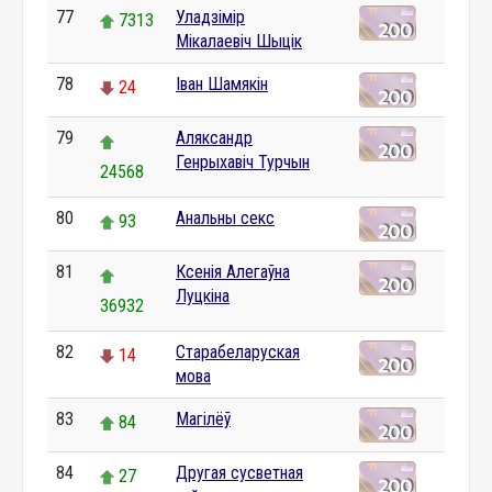
77
Уладзімір
7313
Мікалаевіч Шыцік
78
Іван Шамякін
24
79
Аляксандр
Генрыхавіч Турчын
24568
80
Анальны секс
93
81
Ксенія Алегаўна
Луцкіна
36932
82
Старабеларуская
14
мова
83
Магілёў
84
84
Другая сусветная
27