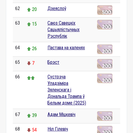
62
Дзеяслоў
20
63
Саюз Савецкіх
15
Сацыялістычных
Рэспублік
64
Пастава на каленях
26
65
Брэст
7
66
Сустрэча
Уладзіміра
Зяленскага і
Дональда Трампа ў
Белым доме (2025)
67
Адам Міцкевіч
39
68
Ніл Гілевіч
54