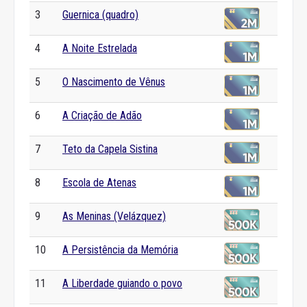
3
Guernica (quadro)
4
A Noite Estrelada
5
O Nascimento de Vênus
6
A Criação de Adão
7
Teto da Capela Sistina
8
Escola de Atenas
9
As Meninas (Velázquez)
10
A Persistência da Memória
11
A Liberdade guiando o povo