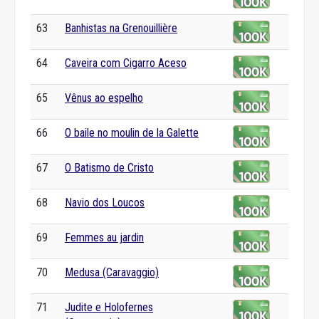
63
Banhistas na Grenouillière
64
Caveira com Cigarro Aceso
65
Vênus ao espelho
66
O baile no moulin de la Galette
67
O Batismo de Cristo
68
Navio dos Loucos
69
Femmes au jardin
70
Medusa (Caravaggio)
71
Judite e Holofernes