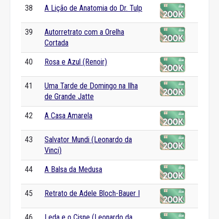
38
A Lição de Anatomia do Dr. Tulp
39
Autorretrato com a Orelha
Cortada
40
Rosa e Azul (Renoir)
41
Uma Tarde de Domingo na Ilha
de Grande Jatte
42
A Casa Amarela
43
Salvator Mundi (Leonardo da
Vinci)
44
A Balsa da Medusa
45
Retrato de Adele Bloch-Bauer I
46
Leda e o Cisne (Leonardo da