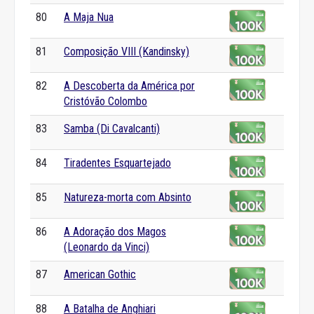
80
A Maja Nua
81
Composição VIII (Kandinsky)
82
A Descoberta da América por
Cristóvão Colombo
83
Samba (Di Cavalcanti)
84
Tiradentes Esquartejado
85
Natureza-morta com Absinto
86
A Adoração dos Magos
(Leonardo da Vinci)
87
American Gothic
88
A Batalha de Anghiari