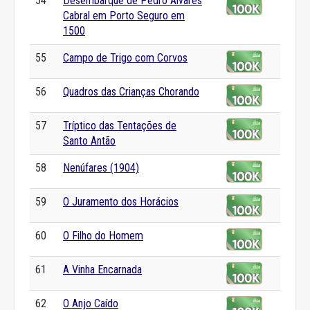
54
Desembarque de Pedro Álvares
Cabral em Porto Seguro em
1500
55
Campo de Trigo com Corvos
56
Quadros das Crianças Chorando
57
Tríptico das Tentações de
Santo Antão
58
Nenúfares (1904)
59
O Juramento dos Horácios
60
O Filho do Homem
61
A Vinha Encarnada
62
O Anjo Caído