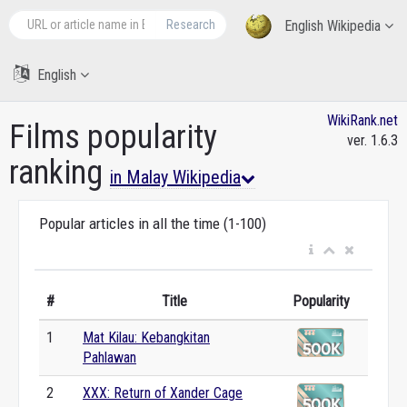
Research
English Wikipedia
English
WikiRank.net
Films popularity
ver. 1.6.3
ranking
in Malay Wikipedia
Popular articles in all the time (1-100)
#
Title
Popularity
1
Mat Kilau: Kebangkitan
Pahlawan
2
XXX: Return of Xander Cage