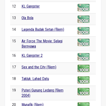
12
KL Gangster
13
Ola Bola
14
Lagenda Budak Setan (filem)
15
Air Force The Movie: Selagi
Bernyawa
16
KL Gangster 2
17
Sex and the City (filem)
18
Takluk: Lahad Datu
19
Puteri Gunung Ledang (filem
2004)
20
Munafik (filem)