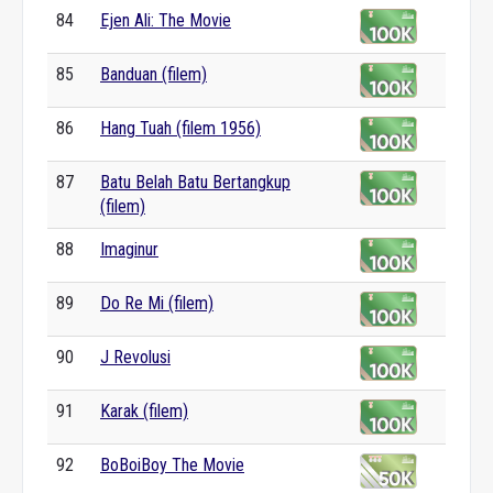
84
Ejen Ali: The Movie
85
Banduan (filem)
86
Hang Tuah (filem 1956)
87
Batu Belah Batu Bertangkup
(filem)
88
Imaginur
89
Do Re Mi (filem)
90
J Revolusi
91
Karak (filem)
92
BoBoiBoy The Movie