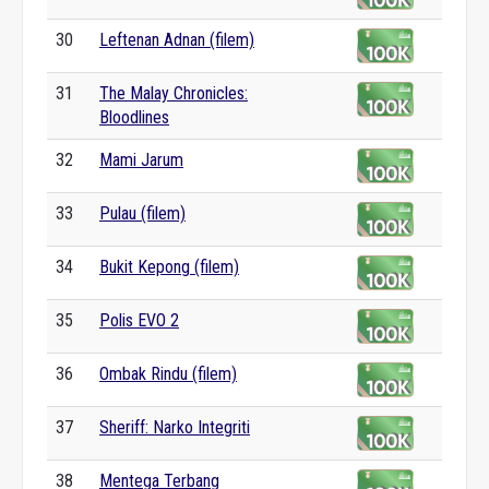
30
Leftenan Adnan (filem)
31
The Malay Chronicles:
Bloodlines
32
Mami Jarum
33
Pulau (filem)
34
Bukit Kepong (filem)
35
Polis EVO 2
36
Ombak Rindu (filem)
37
Sheriff: Narko Integriti
38
Mentega Terbang