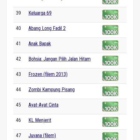
39
Keluarga 69
40
Abang Long Fadil 2
41
Anak Bapak
42
Bohsia: Jangan Pilih Jalan Hitam
43
Frozen (filem 2013)
44
Zombi Kampung Pisang
45
Ayat-Ayat Cinta
46
KL Menjerit
47
Juvana (filem)