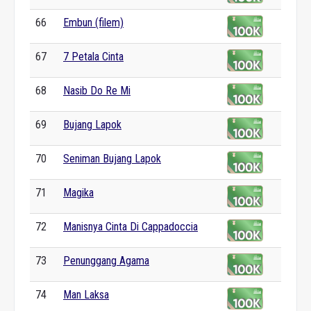
66
Embun (filem)
67
7 Petala Cinta
68
Nasib Do Re Mi
69
Bujang Lapok
70
Seniman Bujang Lapok
71
Magika
72
Manisnya Cinta Di Cappadoccia
73
Penunggang Agama
74
Man Laksa