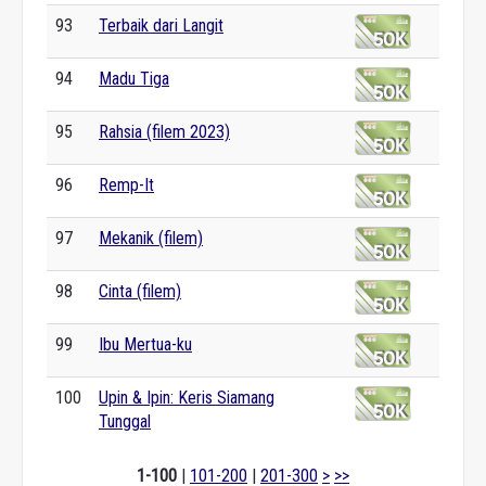
93
Terbaik dari Langit
94
Madu Tiga
95
Rahsia (filem 2023)
96
Remp-It
97
Mekanik (filem)
98
Cinta (filem)
99
Ibu Mertua-ku
100
Upin & Ipin: Keris Siamang
Tunggal
1-100
|
101-200
|
201-300
>
>>