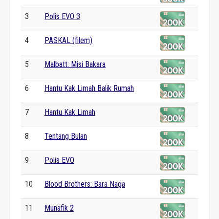
3
Polis EVO 3
4
PASKAL (filem)
5
Malbatt: Misi Bakara
6
Hantu Kak Limah Balik Rumah
7
Hantu Kak Limah
8
Tentang Bulan
9
Polis EVO
10
Blood Brothers: Bara Naga
11
Munafik 2