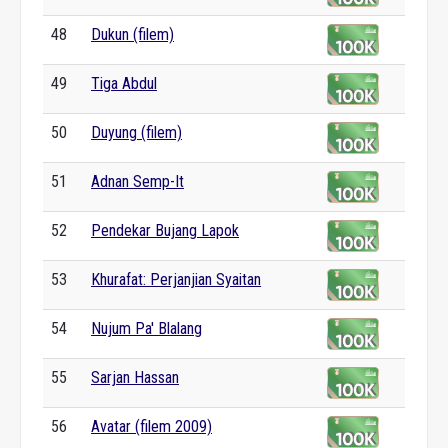
48
Dukun (filem)
49
Tiga Abdul
50
Duyung (filem)
51
Adnan Semp-It
52
Pendekar Bujang Lapok
53
Khurafat: Perjanjian Syaitan
54
Nujum Pa' Blalang
55
Sarjan Hassan
56
Avatar (filem 2009)