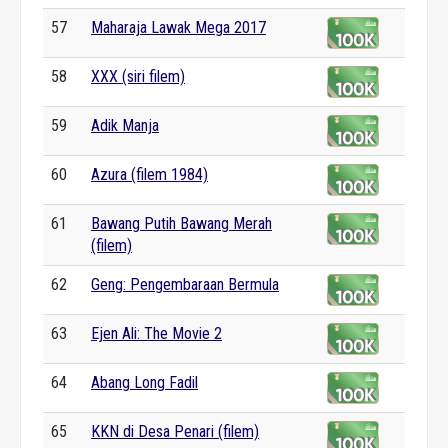
57
Maharaja Lawak Mega 2017
58
XXX (siri filem)
59
Adik Manja
60
Azura (filem 1984)
61
Bawang Putih Bawang Merah
(filem)
62
Geng: Pengembaraan Bermula
63
Ejen Ali: The Movie 2
64
Abang Long Fadil
65
KKN di Desa Penari (filem)