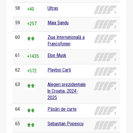
58
Ultras
+40
59
Maia Sandu
+257
60
Ziua Internațională a
Francofoniei
61
Elon Musk
+1435
62
Playboi Carti
+572
63
Alegeri prezidențiale
în Croația, 2024-
2025
64
Păsări de curte
65
Sebastian Popescu