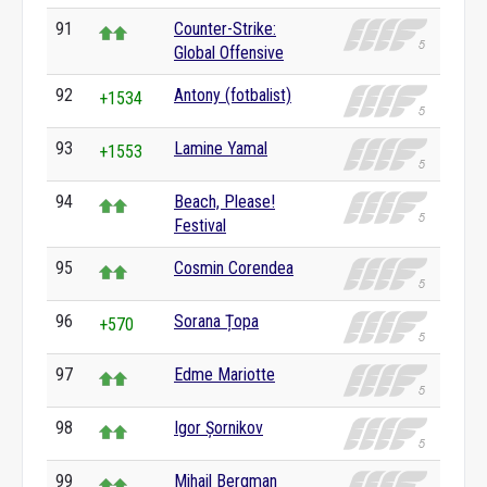
91
Counter-Strike:
Global Offensive
92
Antony (fotbalist)
+1534
93
Lamine Yamal
+1553
94
Beach, Please!
Festival
95
Cosmin Corendea
96
Sorana Țopa
+570
97
Edme Mariotte
98
Igor Șornikov
99
Mihail Bergman