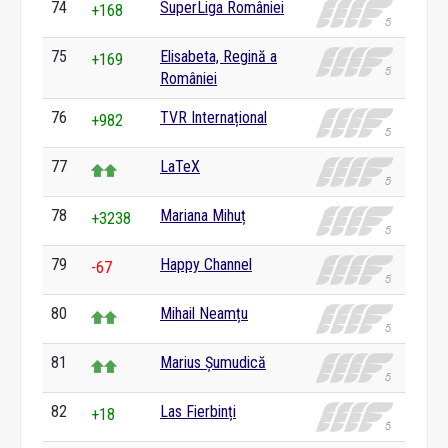
74
SuperLiga României
+168
75
Elisabeta, Regină a
+169
României
76
TVR Internațional
+982
77
LaTeX
78
Mariana Mihuț
+3238
79
Happy Channel
-67
80
Mihail Neamțu
81
Marius Șumudică
82
Las Fierbinți
+18