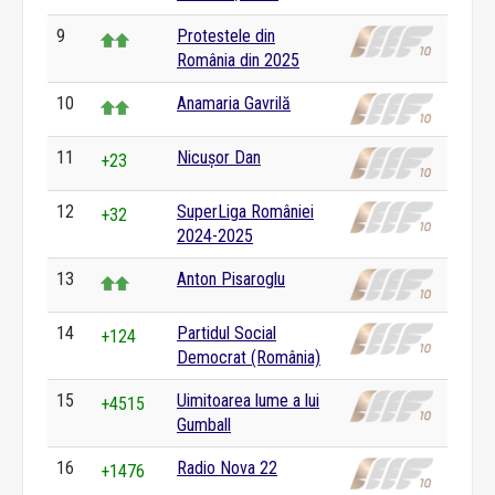
9
Protestele din
România din 2025
10
Anamaria Gavrilă
11
Nicușor Dan
+23
12
SuperLiga României
+32
2024-2025
13
Anton Pisaroglu
14
Partidul Social
+124
Democrat (România)
15
Uimitoarea lume a lui
+4515
Gumball
16
Radio Nova 22
+1476