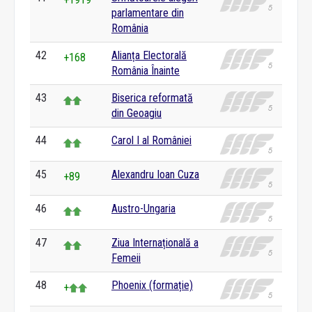
parlamentare din
România
42
Alianța Electorală
+168
România Înainte
43
Biserica reformată
din Geoagiu
44
Carol I al României
45
Alexandru Ioan Cuza
+89
46
Austro-Ungaria
47
Ziua Internațională a
Femeii
48
Phoenix (formație)
+