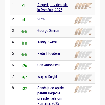
1
Alegeri prezidențiale
+1
în România, 2025
2
2025
+4
3
George Simion
4
Teddy Swims
5
Radu Theodoru
6
Crin Antonescu
+26
7
Wayne Knight
+67
8
Sondaje de opinie
+32
pentru alegerile
prezidențiale din
România, 2025