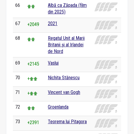
66
Albă ca Zăpada (film
din 2025)
67
2021
+2049
68
Regatul Unit al Marii
Britanii și al Irlandei
de Nord
69
Vaslui
+2145
70
Nichita Stănescu
+
71
Vincent van Gogh
+
72
Groenlanda
73
Teorema lui Pitagora
+2391