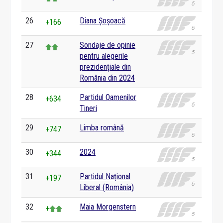
26
Diana Șoșoacă
+166
27
Sondaje de opinie
pentru alegerile
prezidențiale din
România din 2024
28
Partidul Oamenilor
+634
Tineri
29
Limba română
+747
30
2024
+344
31
Partidul Național
+197
Liberal (România)
32
Maia Morgenstern
+