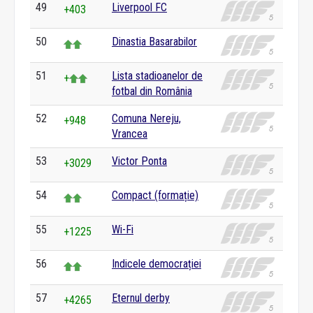
49
Liverpool FC
+403
50
Dinastia Basarabilor
51
Lista stadioanelor de
+
fotbal din România
52
Comuna Nereju,
+948
Vrancea
53
Victor Ponta
+3029
54
Compact (formație)
55
Wi-Fi
+1225
56
Indicele democrației
57
Eternul derby
+4265