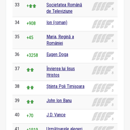
33
Societatea Română
+
de Televiziune
34
Ion (roman)
+908
35
Maria, Regină a
+45
României
36
Eugen Doga
+3258
37
Învierea lui Iisus
Hristos
38
Știința Poli Timișoara
39
John Ion Banu
40
J.D. Vance
+70
41
Următoarele alegeri
+1919