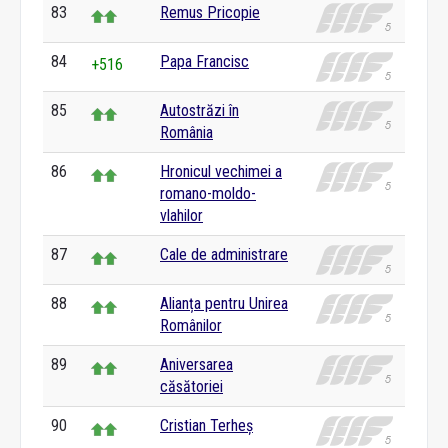
83
Remus Pricopie
84
Papa Francisc
+516
85
Autostrăzi în
România
86
Hronicul vechimei a
romano-moldo-
vlahilor
87
Cale de administrare
88
Alianța pentru Unirea
Românilor
89
Aniversarea
căsătoriei
90
Cristian Terheș