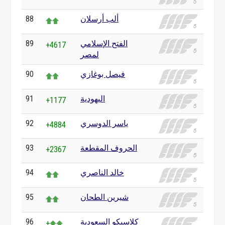
ألب أرسلان
88
الفتح الإسلامي
89
+4617
لمصر
فيصل بوغازي
90
اليهودية
91
+1177
ياسر الدوسري
92
+4884
الحروف المقطعة
93
+2367
خالد الناصري
94
شيرين الطحان
95
كلاسيكو السعودية
96
+