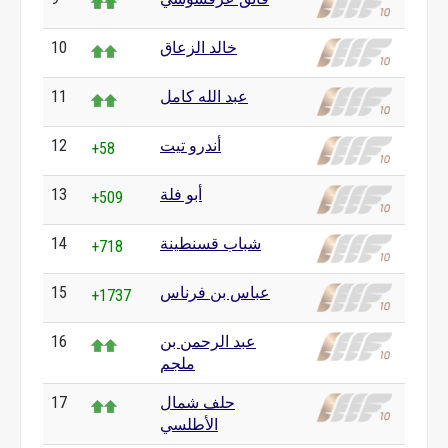
خالد الزعاق
10
عبد الله كامل
11
أندرو تيت
12
+58
أبو فلة
13
+509
شباب قسنطينة
14
+718
عباس بن فرناس
15
+1737
عبد الرحمن بن
16
ملجم
حلف شمال
17
الأطلسي