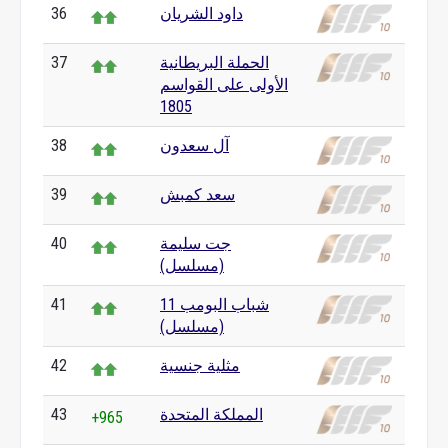
داود الشريان
36
الحملة البريطانية
37
الأولى على القواسم
1805
آل سعدون
38
سعد كمبش
39
جت سليمة
40
(مسلسل)
شباب البومب 11
41
(مسلسل)
مثلية جنسية
42
المملكة المتحدة
43
+965