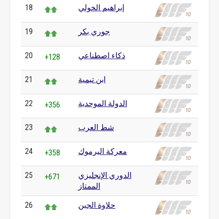
إبراهيم الخولي
18
جوري بكر
19
ذكاء اصطناعي
20
+128
ابن تيمية
21
الدولة الموحدية
22
+356
شط العرب
23
معركة اليرموك
24
+358
الدوري الإنجليزي
25
+671
الممتاز
حلاوة الجبن
26