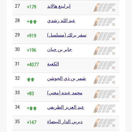
إيرلينغ هالاند
27
+179
عبد الله رشدي
28
+
سفر برلك (مسلسل)
29
+919
جابر بن حيان
30
+196
الكعبة
31
+4077
شمر بن ذي الجوشن
32
محمد عبده (مغني)
33
+83
عبد العزيز الطريفي
34
+
ديربي الدار البيضاء
35
+147