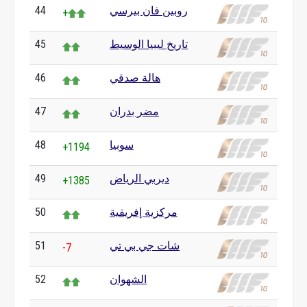
روبين فان بيرسي
44
+
تاريخ ليبيا الوسيط
45
هالة صدقي
46
مضر بدران
47
سوبيا
48
+1194
ديربي الرياض
49
+1385
مركزية إفريقية
50
شات جي بي تي
51
-7
الشهوان
52