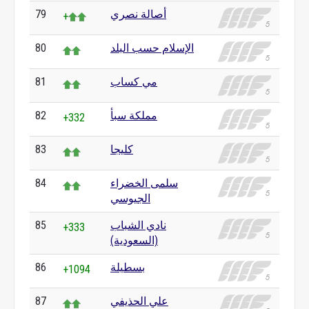
أصالة نصري
79
+
الإسلام حسب البلد
80
مي كساب
81
مملكة سبأ
82
+332
كليجا
83
سلمى الخضراء
84
الجيوسي
نادي الشباب
85
+333
(السعودية)
بسطيلة
86
+1094
علي الحذيفي
87