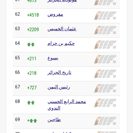
+673
مقروض
62
+4518
عثمان الخميس
63
+2209
حكيم بن حزام
64
يسوع
65
+211
تاريخ الجزائر
66
+218
رئيس اليمن
67
+727
محمد الرابع الحسني
68
الندوي
طاجين
69
+