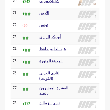
كيليان مبابي
70
+242
الأرض
71
+
تونس
72
-20
أبو بكر الرازي
73
عبد الحليم حافظ
74
+
المدينة المنورة
75
+
النادي العربي
76
(الكويت)
العشرة المبشرون
77
بالجنة
نادي الزمالك
78
+172