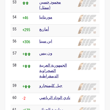
محمود حسين
53
(ممثل)
موريتانيا
54
+46
أمازيغ
55
+295
ابن سينا
56
+306
ون بيس
57
+
الجمهورية العربية
58
+
الصحراوية
الديمقراطية
جبل كليمنجارو
59
+
نادي الوداد الرياضي
60
-2
مولودية الجزائر
61