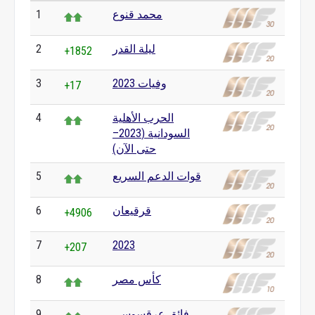
محمد قنوع
1
ليلة القدر
2
+1852
وفيات 2023
3
+17
الحرب الأهلية
4
السودانية (2023–
حتى الآن)
قوات الدعم السريع
5
قرقيعان
6
+4906
7
2023
+207
كأس مصر
8
فائق عرقسوسي
9