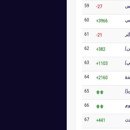
59
س
-27
60
بي
+3966
61
ئر
-21
62
فن
+382
63
مي
+1103
64
دة
+2160
65
66
وم
67
دن
+441