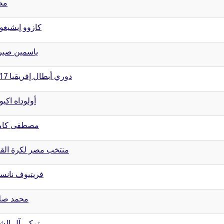
مص
كازوو إيشيغو
ياسمين صب
دوري أبطال إفريقيا 2017
أولوداه اكيوا
مصطفى كام
منتخب مصر لكرة الق
فريتيوف نانس
محمد صل
تركي آل الش