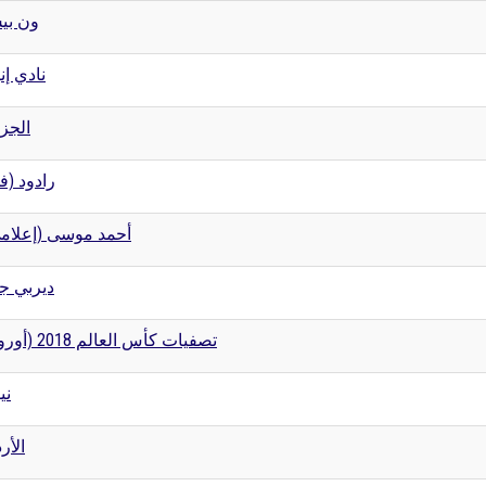
ون بي
نادي إن
الجزا
رادود ()
أحمد موسى (إعلا)
ديربي ج
تصفيات كأس العالم 2018 (أوروبا)
ني
الأر