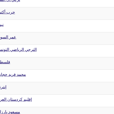
حرب أكتو
نيم
عمر السو
الترجي الرياضي التون
فلسطي
محمد فريد حجا
إنتر
إقليم كردستان العر
مسعود بارزا