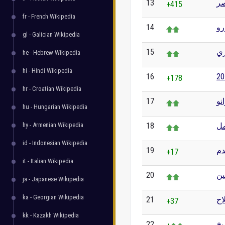
13
ر
+415
fr - French Wikipedia
14
رو
gl - Galician Wikipedia
15
ري
he - Hebrew Wikipedia
hi - Hindi Wikipedia
16
+178
hr - Croatian Wikipedia
17
نو
hu - Hungarian Wikipedia
hy - Armenian Wikipedia
18
ل
id - Indonesian Wikipedia
19
دم
+17
it - Italian Wikipedia
20
ين
ja - Japanese Wikipedia
ka - Georgian Wikipedia
21
اح
+37
kk - Kazakh Wikipedia
22
يخ