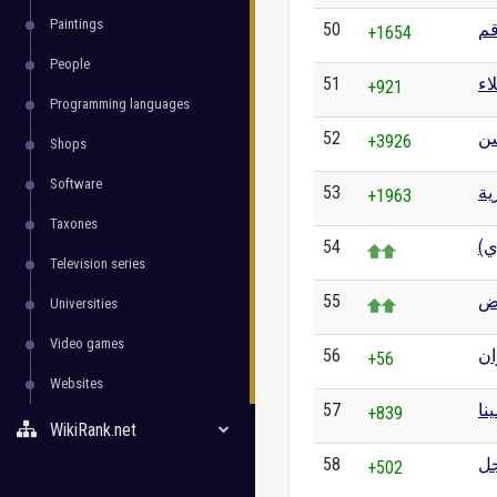
Paintings
50
م
+1654
People
51
اء
+921
Programming languages
52
شن
+3926
Shops
Software
53
ية
+1963
Taxones
54
وي
Television series
55
ض
Universities
Video games
56
ان
+56
Websites
57
نا
+839
WikiRank.net
58
ل
+502