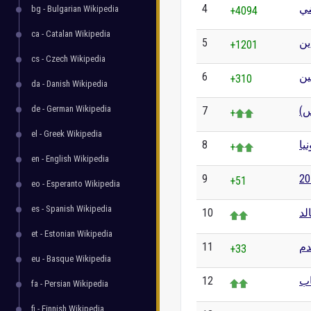
4
ضي
bg - Bulgarian Wikipedia
+4094
ca - Catalan Wikipedia
5
ين
+1201
cs - Czech Wikipedia
6
ن
+310
da - Danish Wikipedia
de - German Wikipedia
7
لس
+
el - Greek Wikipedia
8
نيا
+
en - English Wikipedia
9
+51
eo - Esperanto Wikipedia
es - Spanish Wikipedia
10
لد
et - Estonian Wikipedia
11
دم
+33
eu - Basque Wikipedia
12
اب
fa - Persian Wikipedia
fi - Finnish Wikipedia