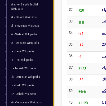
simple - Simple English
Wikipedia
32
اء
+20
sk - Slovak Wikipedia
33
يد
sl - Slovenian Wikipedia
34
ية
-24
sr - Serbian Wikipedia
sv - Swedish Wikipedia
35
-17
ta - Tamil Wikipedia
36
ام
-6
th - Thai Wikipedia
37
ك
+173
tr - Turkish Wikipedia
uk - Ukrainian Wikipedia
38
لك
-32
ur - Urdu Wikipedia
39
كة
+
uz - Uzbek Wikipedia
40
سل
vi - Vietnamese Wikipedia
+1120