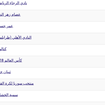
نادي الرجاء الريا
عصام زهر الد
عمر حسي
النادي الأهلي (طراب)
كتالو
كأس العالم 2018
ثنيان خا
منتخب سوريا لكرة الق
سمية الخش