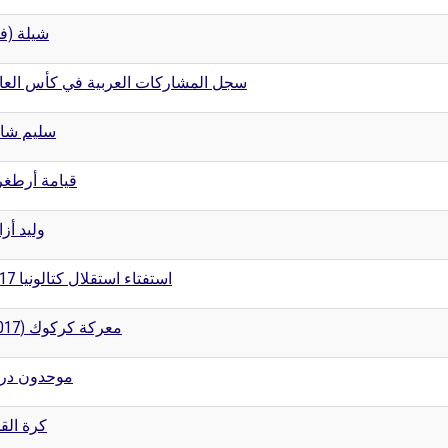
شيلة ()
سجل المشاركات العربية في كأس العا
سليم شا
قيامة أرطغ
وليد أزا
استفتاء استقلال كتالونيا 2017
معركة كركوك (2017)
موحدون در
كرة الق