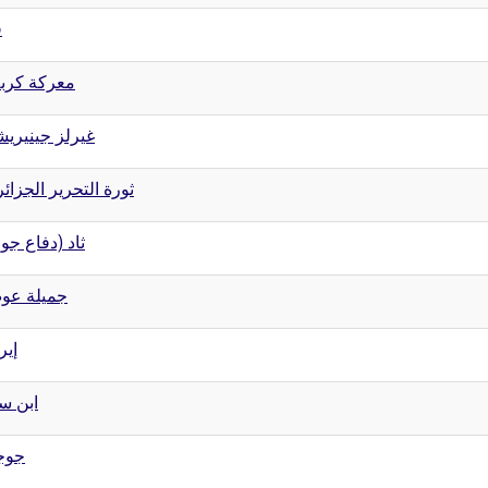
ق
معركة كربل
غيرلز جينيري
ثورة التحرير الجزائر
ثاد (دفاع ج)
جميلة عو
إير
ابن سي
جوج