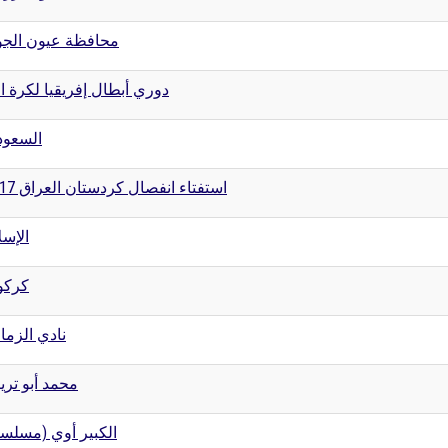
محافظة عيون الجو
دوري أبطال إفريقيا لكرة ال
السعود
استفتاء انفصال كردستان العراق 2017
الإسل
كركو
نادي الزما
محمد أبو تري
الكبير أوي (مسل)