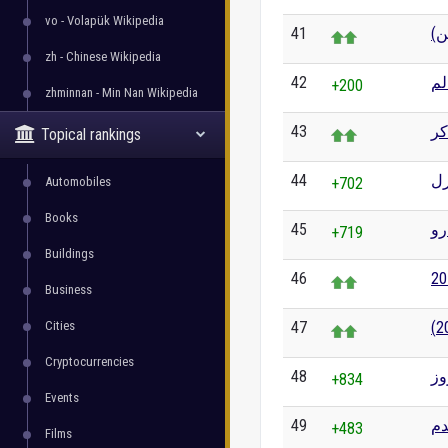
vo - Volapük Wikipedia
41
فن
zh - Chinese Wikipedia
42
لم
+200
zhminnan - Min Nan Wikipedia
43
كر
Topical rankings
44
رل
Automobiles
+702
Books
45
رو
+719
Buildings
46
Business
Cities
47
Cryptocurrencies
48
وز
+834
Events
49
دم
+483
Films