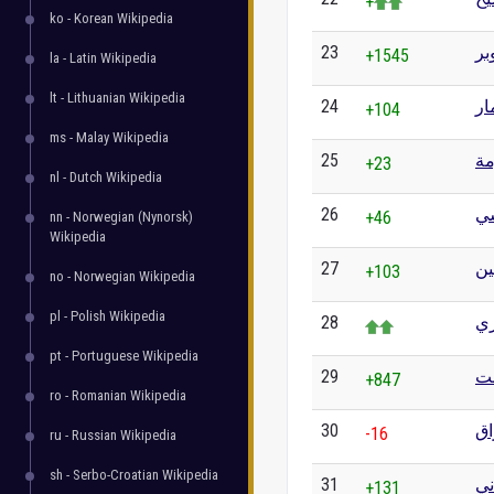
+
ko - Korean Wikipedia
23
بر
+1545
la - Latin Wikipedia
lt - Lithuanian Wikipedia
24
ار
+104
ms - Malay Wikipedia
25
مة
+23
nl - Dutch Wikipedia
26
سي
+46
nn - Norwegian (Nynorsk)
Wikipedia
27
ن
+103
no - Norwegian Wikipedia
pl - Polish Wikipedia
28
زي
pt - Portuguese Wikipedia
29
نت
+847
ro - Romanian Wikipedia
30
اق
-16
ru - Russian Wikipedia
sh - Serbo-Croatian Wikipedia
31
ني
+131