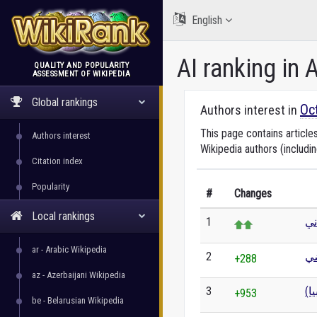
English
AI ranking in 
QUALITY AND POPULARITY
ASSESSMENT OF WIKIPEDIA
WikiRank
Global rankings
Oc
Authors interest in
This page contains article
Authors interest
Wikipedia authors (includi
Citation index
Popularity
#
Changes
Local rankings
1
ني
ar - Arabic Wikipedia
2
ضي
+288
az - Azerbaijani Wikipedia
3
بيا
+953
be - Belarusian Wikipedia