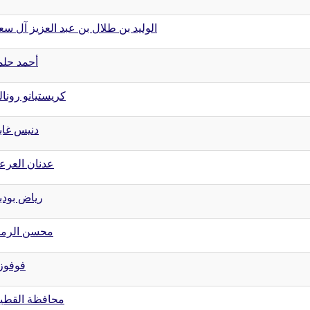
الوليد بن طلال بن عبد العزيز آل سع
أحمد حل
كريستيانو رونال
دنيس غاب
عدنان العرع
رياض بودب
محسن الرمل
فوفوزي
محافظة القط