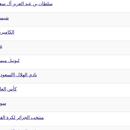
سلطان بن عبد العزيز آل سع
شيم
الكامير
غ
ليونيل مي
نادي الهلال (السعود)
كأس العا
سور
منتخب الجزائر لكرة الق