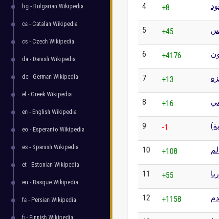
4
ود
bg - Bulgarian Wikipedia
+8
ca - Catalan Wikipedia
5
س
+45
cs - Czech Wikipedia
6
ون
+4176
da - Danish Wikipedia
de - German Wikipedia
7
زة
+13
el - Greek Wikipedia
8
سي
+16
en - English Wikipedia
9
ية
-1
eo - Esperanto Wikipedia
es - Spanish Wikipedia
10
لم
+108
et - Estonian Wikipedia
11
يا
+55
eu - Basque Wikipedia
12
دم
+1158
fa - Persian Wikipedia
fi - Finnish Wikipedia