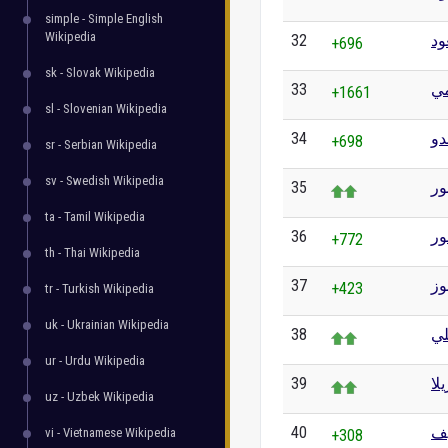
simple - Simple English
Wikipedia
32
ود
+696
sk - Slovak Wikipedia
33
مي
+1661
sl - Slovenian Wikipedia
34
دو
+698
sr - Serbian Wikipedia
sv - Swedish Wikipedia
35
ور
ta - Tamil Wikipedia
36
ور
+772
th - Thai Wikipedia
37
وز
+423
tr - Turkish Wikipedia
uk - Ukrainian Wikipedia
38
ي
ur - Urdu Wikipedia
39
لا
uz - Uzbek Wikipedia
40
يف
vi - Vietnamese Wikipedia
+308