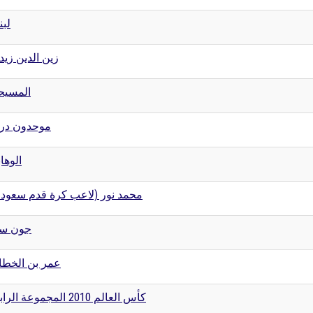
لبن
زين الدين زيد
المسيح
موحدون در
الوهاب
محمد نور (لاعب كرة قدم سعو)
جون سي
عمر بن الخط
كأس العالم 2010 المجموعة الرابعة