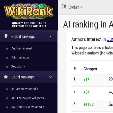
English
AI ranking in 
QUALITY AND POPULARITY
ASSESSMENT OF WIKIPEDIA
WikiRank
Global rankings
Ju
Authors interest in
This page contains article
Authors interest
Wikipedia authors (includi
Citation index
Popularity
#
Changes
Local rankings
1
+13
ar - Arabic Wikipedia
2
ية
+34
az - Azerbaijani Wikipedia
3
ية
+1137
be - Belarusian Wikipedia