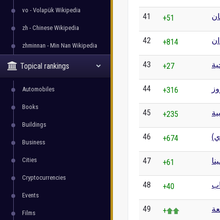
vo - Volapük Wikipedia
41
ان
+51
zh - Chinese Wikipedia
42
ان
+814
zhminnan - Min Nan Wikipedia
43
ية
Topical rankings
+27
44
وز
Automobiles
+316
Books
45
ية
+235
Buildings
46
دي
+674
Business
Cities
47
نا
+61
Cryptocurrencies
48
اب
+40
Events
49
+
Films