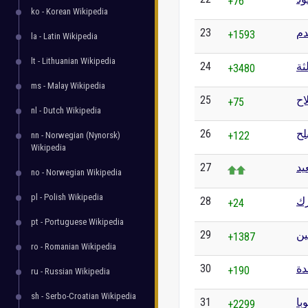
+76
ko - Korean Wikipedia
23
دم
+1593
la - Latin Wikipedia
lt - Lithuanian Wikipedia
24
+3480
ms - Malay Wikipedia
25
اح
+75
nl - Dutch Wikipedia
26
لح
+122
nn - Norwegian (Nynorsk)
Wikipedia
27
يد
no - Norwegian Wikipedia
pl - Polish Wikipedia
28
ك
+24
pt - Portuguese Wikipedia
29
ين
+1387
ro - Romanian Wikipedia
30
ة
+190
ru - Russian Wikipedia
sh - Serbo-Croatian Wikipedia
31
با
+2299