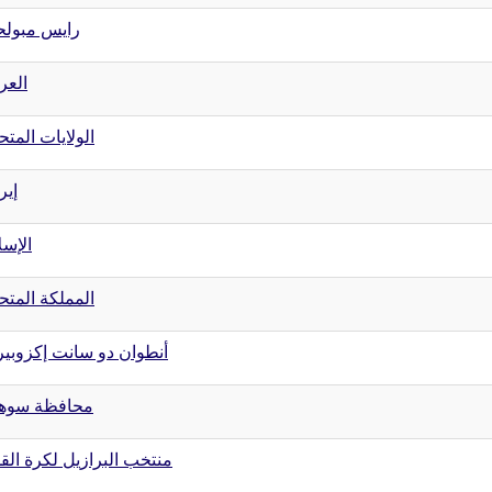
رايس مبول
العر
الولايات المتح
إير
الإسل
المملكة المتح
أنطوان دو سانت إكزوبي
محافظة سوه
منتخب البرازيل لكرة الق