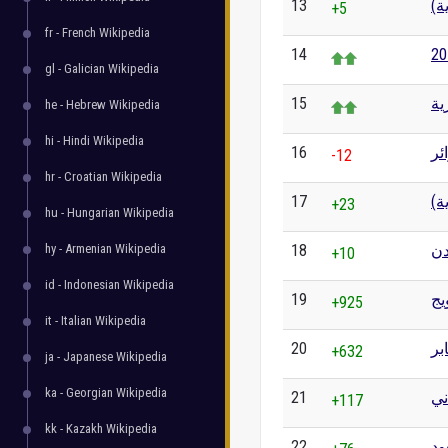
13
ية
+5
fr - French Wikipedia
14
gl - Galician Wikipedia
15
ية
he - Hebrew Wikipedia
hi - Hindi Wikipedia
16
ئر
-12
hr - Croatian Wikipedia
17
ية
+23
hu - Hungarian Wikipedia
hy - Armenian Wikipedia
18
دن
+10
id - Indonesian Wikipedia
19
يج
+925
it - Italian Wikipedia
20
بر
+632
ja - Japanese Wikipedia
ka - Georgian Wikipedia
21
ني
+117
kk - Kazakh Wikipedia
22
ود