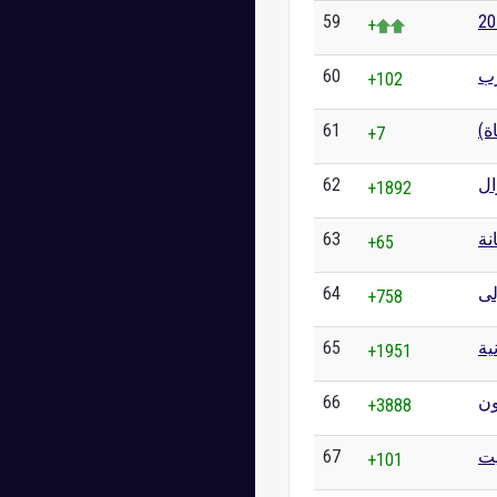
59
+
60
رب
+102
61
اة
+7
62
ال
+1892
63
نة
+65
64
+758
65
+1951
66
ون
+3888
67
يت
+101