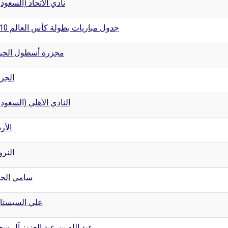
نادي الاتحاد (السعود)
جدول مباريات بطولة كأس العالم 2010
مجزرة أسطول الحر
الجزا
النادي الأهلي (السعود)
الأر
النرو
سامي الجا
علي السيستا
عبد الله بن عبد العزيز آل سع