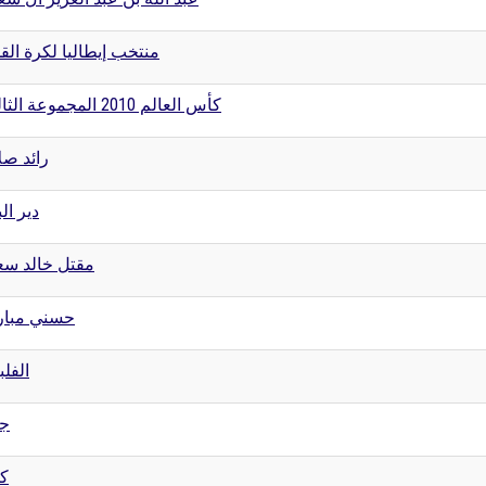
منتخب إيطاليا لكرة الق
كأس العالم 2010 المجموعة الثالثة
رائد صل
دير الب
مقتل خالد سع
حسني مبار
الفلب
جد
كو