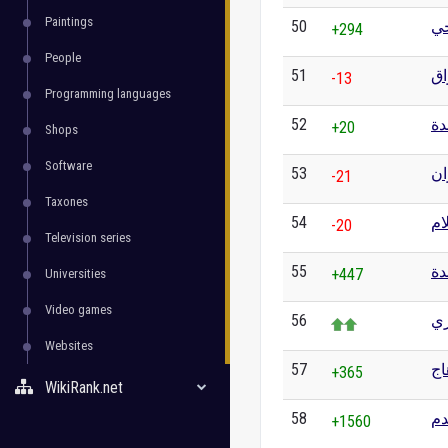
Paintings
50
حي
+294
People
51
اق
-13
Programming languages
52
دة
+20
Shops
Software
53
ان
-21
Taxones
54
ام
-20
Television series
55
دة
+447
Universities
Video games
56
ري
Websites
57
اج
+365
WikiRank.net
58
دم
+1560