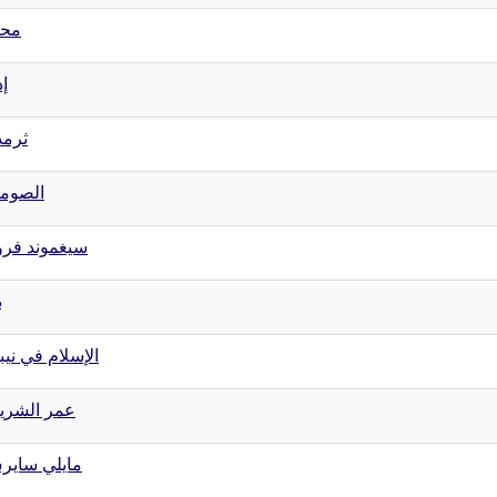
محم
إد
ثرمد
الصوم
سيغموند فرو
ب
الإسلام في نيب
عمر الشر
مايلي ساي