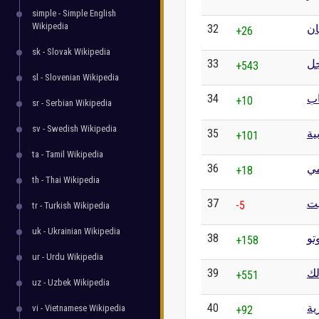
simple - Simple English
Wikipedia
32
ان
+26
sk - Slovak Wikipedia
33
ل
+543
sl - Slovenian Wikipedia
34
اب
+10
sr - Serbian Wikipedia
sv - Swedish Wikipedia
35
ية
+101
ta - Tamil Wikipedia
36
مي
+18
th - Thai Wikipedia
37
يت
-5
tr - Turkish Wikipedia
uk - Ukrainian Wikipedia
38
تو
+158
ur - Urdu Wikipedia
39
لك
+551
uz - Uzbek Wikipedia
40
ية
vi - Vietnamese Wikipedia
+92