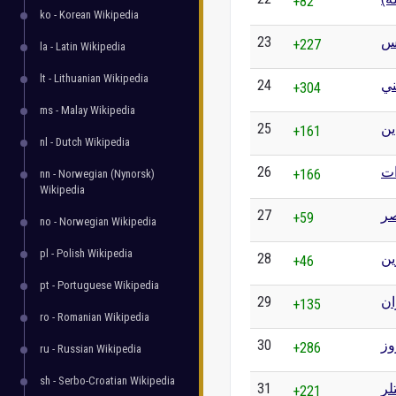
+82
ko - Korean Wikipedia
23
س
+227
la - Latin Wikipedia
lt - Lithuanian Wikipedia
24
ني
+304
ms - Malay Wikipedia
25
ين
+161
nl - Dutch Wikipedia
26
ات
+166
nn - Norwegian (Nynorsk)
Wikipedia
27
صر
+59
no - Norwegian Wikipedia
pl - Polish Wikipedia
28
ين
+46
pt - Portuguese Wikipedia
29
ان
+135
ro - Romanian Wikipedia
30
وز
+286
ru - Russian Wikipedia
sh - Serbo-Croatian Wikipedia
31
لر
+221