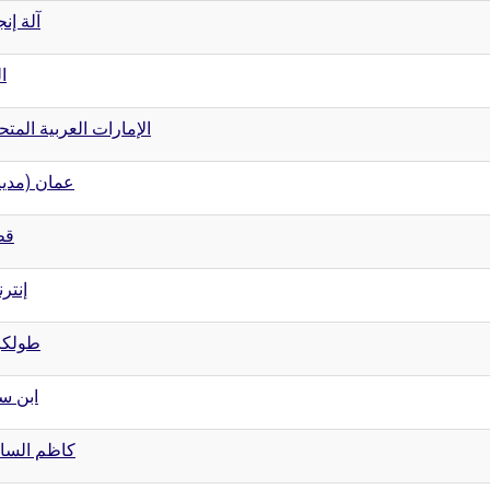
آلة إنج
ال
الإمارات العربية المتح
عمان (مدي)
قط
إنتر
طولكر
ابن سي
كاظم السا