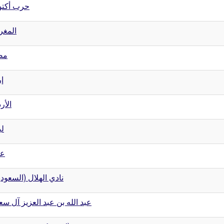
حرب أكتو
المغ
مص
إر
الأر
لي
عب
نادي الهلال (السعود)
عبد الله بن عبد العزيز آل سع