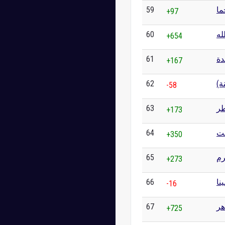
59
ما
+97
60
له
+654
61
دة
+167
62
نة
-58
63
ر
+173
64
نت
+350
65
م
+273
66
نا
-16
67
هر
+725