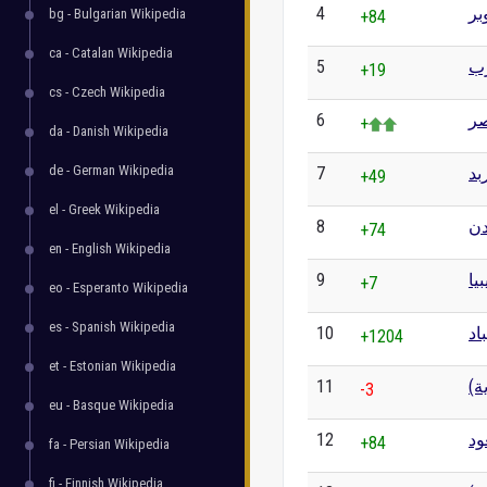
4
بر
bg - Bulgarian Wikipedia
+84
ca - Catalan Wikipedia
5
رب
+19
cs - Czech Wikipedia
6
ر
+
da - Danish Wikipedia
de - German Wikipedia
7
بد
+49
el - Greek Wikipedia
8
دن
+74
en - English Wikipedia
9
بيا
+7
eo - Esperanto Wikipedia
es - Spanish Wikipedia
10
اد
+1204
et - Estonian Wikipedia
11
ية
-3
eu - Basque Wikipedia
12
ود
+84
fa - Persian Wikipedia
fi - Finnish Wikipedia