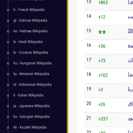
13
دي
+863
fr - French Wikipedia
14
لب
+12
gl - Galician Wikipedia
15
he - Hebrew Wikipedia
hi - Hindi Wikipedia
16
دة
+56
hr - Croatian Wikipedia
17
ان
+73
hu - Hungarian Wikipedia
hy - Armenian Wikipedia
18
ية
+102
id - Indonesian Wikipedia
19
يا
+3
it - Italian Wikipedia
20
اق
+26
ja - Japanese Wikipedia
ka - Georgian Wikipedia
21
ود
+337
kk - Kazakh Wikipedia
22
لة