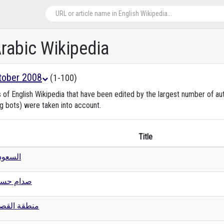
Arabic Wikipedia
tober 2008
(1-100)
s of English Wikipedia that have been edited by the largest number of a
ng bots) were taken into account.
Title
السعود
صدام حسي
منطقة القص