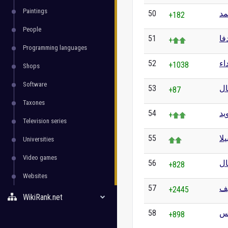
Paintings
50
د
+182
People
51
فا
+
Programming languages
52
اء
+1038
Shops
Software
53
ال
+87
Taxones
54
يد
+
Television series
55
يلا
Universities
Video games
56
ال
+828
Websites
57
يف
+2445
WikiRank.net
58
رس
+898