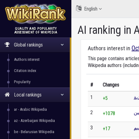
English
AI ranking in 
QUALITY AND POPULARITY
ASSESSMENT OF WIKIPEDIA
WikiRank
Global rankings
Oc
Authors interest in
This page contains article
Authors interest
Wikipedia authors (includi
Citation index
Popularity
#
Changes
Local rankings
1
ية
+5
ar - Arabic Wikipedia
2
ن
+1078
az - Azerbaijani Wikipedia
3
يم
+17
be - Belarusian Wikipedia