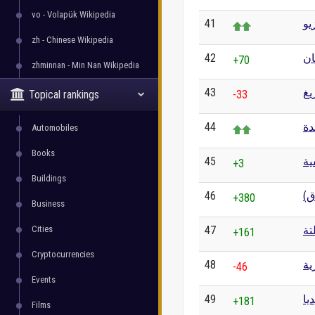
vo - Volapük Wikipedia
41
يو
zh - Chinese Wikipedia
42
ان
+70
zhminnan - Min Nan Wikipedia
43
يغ
Topical rankings
-33
44
دة
Automobiles
Books
45
ية
+3
Buildings
46
اق
+380
Business
Cities
47
تة
+161
Cryptocurrencies
48
ية
-46
Events
49
يا
+181
Films