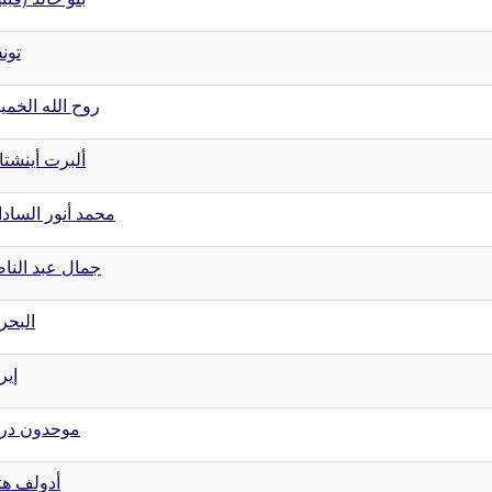
تون
روح الله الخمي
ألبرت أينشتا
محمد أنور الساد
جمال عبد النا
البحر
إير
موحدون در
أدولف هت