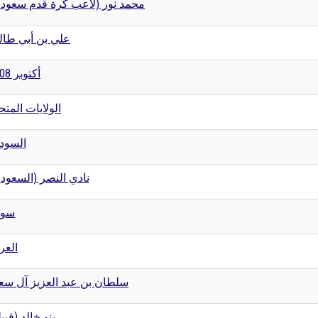
محمد نور (لاعب كرة قدم سعو)
علي بن أبي طا
أكتوبر 2008
الولايات المتح
السود
نادي النصر (السعود)
سور
العر
سلطان بن عبد العزيز آل سع
بنو خالد (قبي)