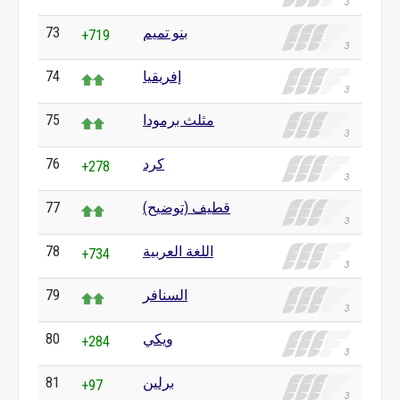
بنو تميم
73
+719
إفريقيا
74
مثلث برمودا
75
كرد
76
+278
قطيف (توضيح)
77
اللغة العربية
78
+734
السنافر
79
ويكي
80
+284
برلين
81
+97