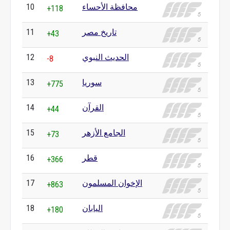
محافظة الأحساء
10
+118
تاريخ مصر
11
+43
الحديث النبوي
12
-8
سوريا
13
+775
القرآن
14
+44
الجامع الأزهر
15
+73
قطر
16
+366
الإخوان المسلمون
17
+863
اليابان
18
+180