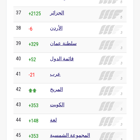
الجزائر
37
+2125
الأردن
38
-6
سلطنة عمان
39
+329
قائمة الدول
40
+52
عرب
41
-21
المريخ
42
الكويت
43
+353
لغة
44
+148
المجموعة الشمسية
45
+353