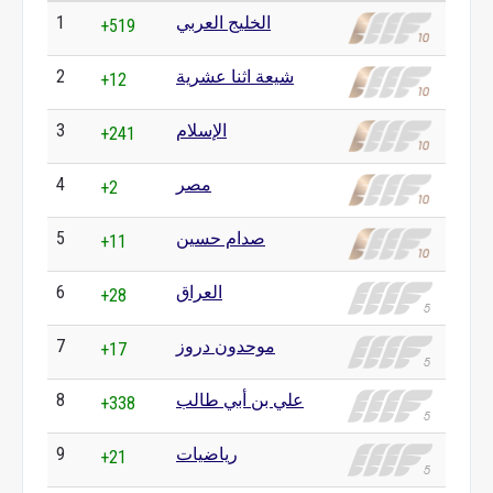
الخليج العربي
1
+519
شيعة اثنا عشرية
2
+12
الإسلام
3
+241
مصر
4
+2
صدام حسين
5
+11
العراق
6
+28
موحدون دروز
7
+17
علي بن أبي طالب
8
+338
رياضيات
9
+21