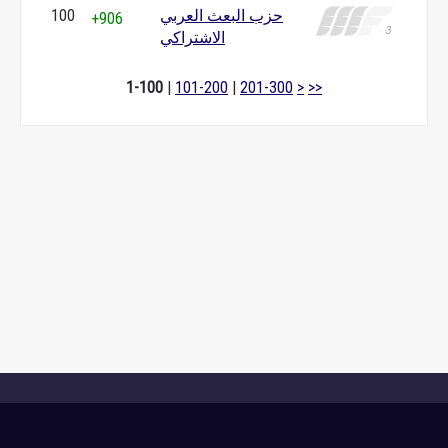
حزب البعث العربي
100
+906
الاشتراكي
1-100
|
101-200
|
201-300
>
>>
🌐
In Wikipedia quality we trust