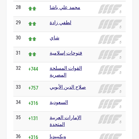
محمد علي باشا
28
لطفي زادة
29
شاي
30
فتوحات إسلامية
31
القوات المسلحة
32
+744
المصرية
صلاح الدين الأيوبي
33
+757
السعودية
34
+316
الإمارات العربية
35
+131
المتحدة
ويكيبيديا
36
+316