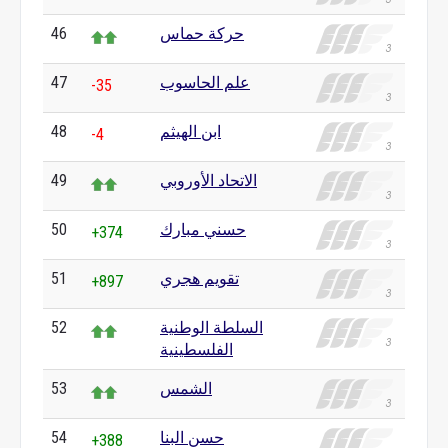
حركة حماس
46
علم الحاسوب
47
-35
ابن الهيثم
48
-4
الاتحاد الأوروبي
49
حسني مبارك
50
+374
تقويم هجري
51
+897
السلطة الوطنية
52
الفلسطينية
الشمس
53
حسن البنا
54
+388