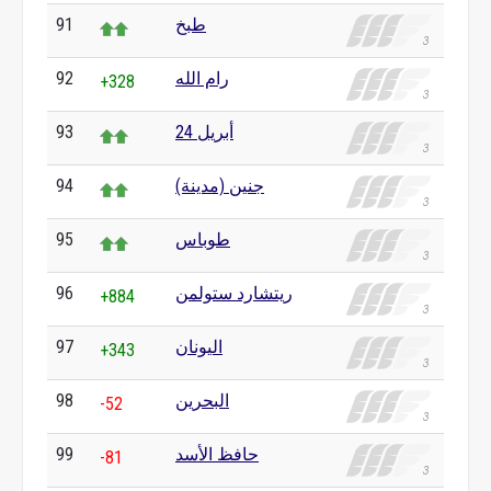
طبخ
91
رام الله
92
+328
24 أبريل
93
جنين (مدينة)
94
طوباس
95
ريتشارد ستولمن
96
+884
اليونان
97
+343
البحرين
98
-52
حافظ الأسد
99
-81