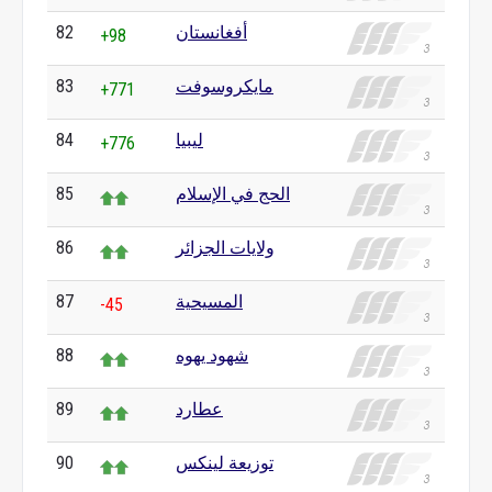
أفغانستان
82
+98
مايكروسوفت
83
+771
ليبيا
84
+776
الحج في الإسلام
85
ولايات الجزائر
86
المسيحية
87
-45
شهود يهوه
88
عطارد
89
توزيعة لينكس
90