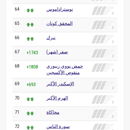
نوستراداموس
64
المحقق كونان
65
نيزك
66
صفر (شهر)
67
+1743
حمض نووي ريبوزي
68
+1808
منقوص الأكسجين
الإسكندر الأكبر
69
+693
الهرم الأكبر
70
محاكاة
71
سورة الناس
72