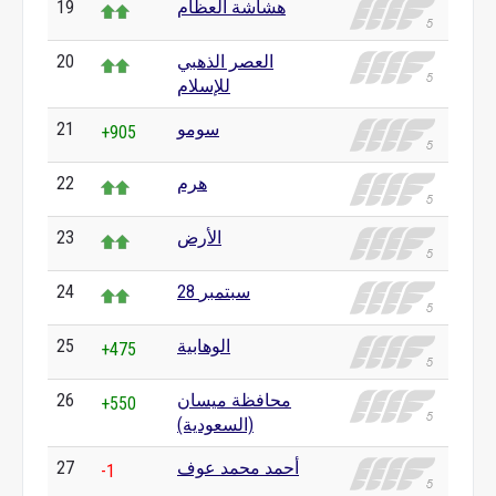
هشاشة العظام
19
العصر الذهبي
20
للإسلام
سومو
21
+905
هرم
22
الأرض
23
28 سبتمبر
24
الوهابية
25
+475
محافظة ميسان
26
+550
(السعودية)
أحمد محمد عوف
27
-1