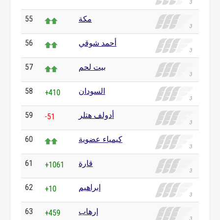
مكة
55
أحمد شوقي
56
بيت لحم
57
السودان
58
+410
أدولف هتلر
59
-51
كيمياء عضوية
60
قارة
61
+1061
إبراهيم
62
+10
إرهاب
63
+459